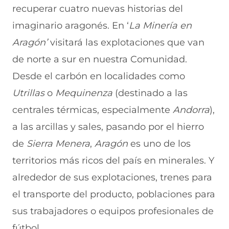
recuperar cuatro nuevas historias del
n
o
o
o
o
F
r
r
r
r
imaginario aragonés. En ‘
La Minería en
a
W
X
T
E
c
h
(
e
m
Aragón’
visitará las explotaciones que van
e
a
s
l
a
b
t
e
e
i
de norte a sur en nuestra Comunidad.
o
s
a
g
l
Desde el carbón en localidades como
o
A
b
r
(
k
p
r
a
s
Utrillas
o
Mequinenza
(destinado a las
(
p
e
m
e
s
(
e
(
a
centrales térmicas, especialmente
Andorra
),
e
s
n
s
b
a
e
u
e
r
a las arcillas y sales, pasando por el hierro
b
a
n
a
e
de
Sierra
Menera
,
Aragón
es uno de los
r
b
a
b
e
e
r
n
r
n
territorios más ricos del país en minerales. Y
e
e
u
e
u
n
e
e
e
n
alrededor de sus explotaciones, trenes para
u
n
v
n
a
n
u
a
u
n
el transporte del producto, poblaciones para
a
n
v
n
u
sus trabajadores o equipos profesionales de
n
a
e
a
e
u
n
n
n
v
fútbol.