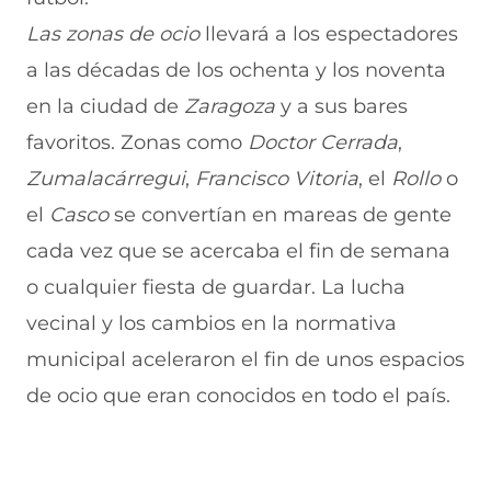
e
u
t
u
a
v
e
a
e
v
Las zonas de ocio
llevará a los espectadores
a
v
n
v
e
a las décadas de los ochenta y los noventa
v
a
a
a
n
e
v
)
v
t
en la ciudad de
Zaragoza
y a sus bares
n
e
e
a
t
n
n
n
favoritos. Zonas como
Doctor
Cerrada
,
a
t
t
a
n
a
a
)
Zumalacárregui
,
Francisco
Vitoria
, el
Rollo
o
a
n
n
el
Casco
se convertían en mareas de gente
)
a
a
)
)
cada vez que se acercaba el fin de semana
o cualquier fiesta de guardar. La lucha
vecinal y los cambios en la normativa
municipal aceleraron el fin de unos espacios
de ocio que eran conocidos en todo el país.