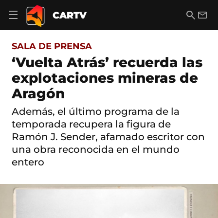
S
a
B
E
CARTV
A
l
u
m
b
t
s
a
r
o
c
i
i
SALA DE PRENSA
a
a
l
r
c
r
‘Vuelta Atrás’ recuerda las
m
o
e
explotaciones mineras de
n
n
t
ú
Aragón
e
d
n
e
i
Además, el último programa de la
n
d
temporada recupera la figura de
a
o
v
Ramón J. Sender, afamado escritor con
e
una obra reconocida en el mundo
g
a
entero
c
i
ó
n