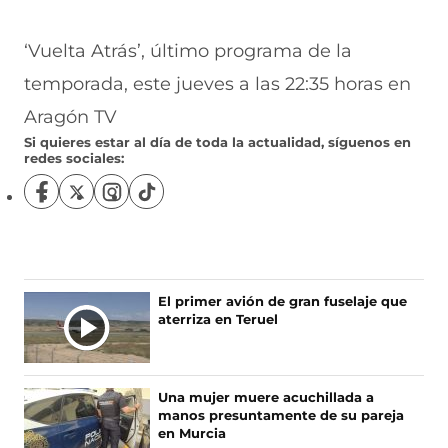
‘Vuelta Atrás’, último programa de la
temporada, este jueves a las 22:35 horas en
Aragón TV
Si quieres estar al día de toda la actualidad, síguenos en
redes sociales:
S
S
S
S
í
í
í
í
g
g
g
g
u
u
u
u
e
e
e
e
n
n
n
n
El primer avión de gran fuselaje que
o
o
o
o
aterriza en Teruel
s
s
s
s
e
e
e
e
n
n
n
n
F
X
I
T
Una mujer muere acuchillada a
a
(
n
i
manos presuntamente de su pareja
c
s
s
k
en Murcia
e
e
t
T