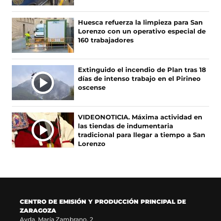
b
a
a
o
o
b
g
k
Huesca refuerza la limpieza para San
o
r
r
(
Lorenzo con un operativo especial de
k
e
a
s
160 trabajadores
(
e
m
e
s
n
(
a
e
u
s
b
Extinguido el incendio de Plan tras 18
a
n
e
r
días de intenso trabajo en el Pirineo
b
a
a
e
oscense
r
n
b
e
e
u
r
n
e
e
e
u
VIDEONOTICIA. Máxima actividad en
n
v
e
n
las tiendas de indumentaria
u
a
n
a
tradicional para llegar a tiempo a San
n
v
u
n
Lorenzo
a
e
n
u
n
n
a
e
u
t
n
v
e
a
u
a
v
n
e
v
a
a
v
e
CENTRO DE EMISIÓN Y PRODUCCIÓN PRINCIPAL DE
v
)
a
n
ZARAGOZA
e
v
t
Avda. María Zambrano, 2