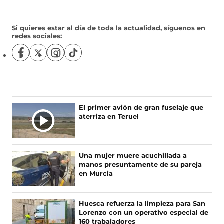
Si quieres estar al día de toda la actualidad, síguenos en
redes sociales:
S
S
S
S
í
í
í
í
g
g
g
g
u
u
u
u
e
e
e
e
n
n
n
n
El primer avión de gran fuselaje que
o
o
o
o
aterriza en Teruel
s
s
s
s
e
e
e
e
n
n
n
n
F
X
I
T
Una mujer muere acuchillada a
a
(
n
i
manos presuntamente de su pareja
c
s
s
k
en Murcia
e
e
t
T
b
a
a
o
o
b
g
k
Huesca refuerza la limpieza para San
o
r
r
(
Lorenzo con un operativo especial de
k
e
a
s
160 trabajadores