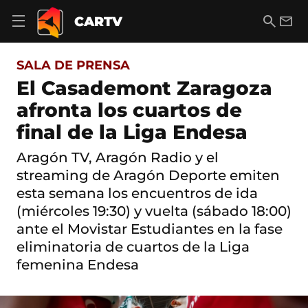
S
a
B
E
CARTV
A
l
u
m
b
t
s
a
r
o
c
i
i
SALA DE PRENSA
a
a
l
r
c
r
El Casademont Zaragoza
m
o
e
afronta los cuartos de
n
n
t
ú
final de la Liga Endesa
e
d
n
e
i
Aragón TV, Aragón Radio y el
n
d
streaming de Aragón Deporte emiten
a
o
v
esta semana los encuentros de ida
e
(miércoles 19:30) y vuelta (sábado 18:00)
g
a
ante el Movistar Estudiantes en la fase
c
eliminatoria de cuartos de la Liga
i
ó
femenina Endesa
n