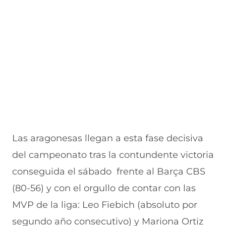
a
n
v
n
u
n
a
e
a
e
u
n
n
n
v
e
u
t
u
a
v
e
a
e
v
a
v
n
v
e
v
a
a
a
n
e
v
)
v
t
n
e
e
a
t
n
n
n
a
t
t
a
n
a
a
)
a
n
n
)
a
a
)
)
Las aragonesas llegan a esta fase decisiva
del campeonato tras la contundente victoria
conseguida el sábado frente al Barça CBS
(80-56) y con el orgullo de contar con las
MVP de la liga: Leo Fiebich (absoluto por
segundo año consecutivo) y Mariona Ortiz