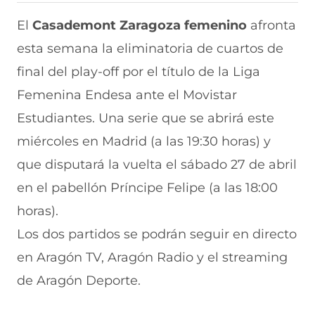
i
i
i
i
i
r
r
r
r
r
El
Casademont Zaragoza
femenino
afronta
e
p
p
p
p
esta semana la eliminatoria de cuartos de
n
o
o
o
o
F
r
r
r
r
final del play-off por el título de la Liga
a
W
X
T
E
c
h
(
e
m
Femenina Endesa ante el Movistar
e
a
s
l
a
b
t
e
e
i
Estudiantes. Una serie que se abrirá este
o
s
a
g
l
miércoles en Madrid (a las 19:30 horas) y
o
A
b
r
(
k
p
r
a
s
que disputará la vuelta el sábado 27 de abril
(
p
e
m
e
s
(
e
(
a
en el pabellón Príncipe Felipe (a las 18:00
e
s
n
s
b
a
e
u
e
r
horas).
b
a
n
a
e
Los dos partidos se podrán seguir en directo
r
b
a
b
e
e
r
n
r
n
en Aragón TV, Aragón Radio y el streaming
e
e
u
e
u
n
e
e
e
n
de Aragón Deporte.
u
n
v
n
a
n
u
a
u
n