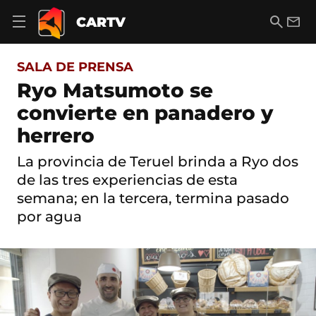
S
a
B
E
CARTV
A
l
u
m
b
t
s
a
r
o
c
i
i
SALA DE PRENSA
a
a
l
r
c
r
Ryo Matsumoto se
m
o
e
convierte en panadero y
n
n
t
ú
herrero
e
d
n
e
i
La provincia de Teruel brinda a Ryo dos
n
d
de las tres experiencias de esta
a
o
v
semana; en la tercera, termina pasado
e
por agua
g
a
c
i
ó
n