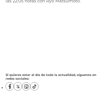
las 22:05 horas con Ryo Matsumoto.
Si quieres estar al día de toda la actualidad, síguenos en
redes sociales:
S
S
S
S
í
í
í
í
g
g
g
g
u
u
u
u