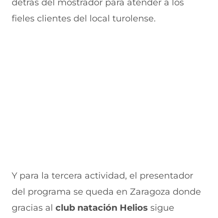
detrás del mostrador para atender a los
a
v
n
v
e
fieles clientes del local turolense.
v
a
a
a
n
e
v
)
v
t
n
e
e
a
t
n
n
n
a
t
t
a
n
a
a
)
a
n
n
)
a
a
)
)
Y para la tercera actividad, el presentador
del programa se queda en Zaragoza donde
gracias al
club natación Helios
sigue