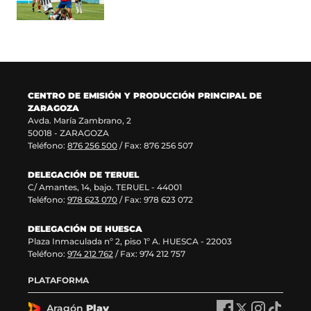
n
v
u
n
a
e
n
u
n
n
a
e
u
t
n
v
e
a
u
a
v
n
e
v
a
a
v
e
CENTRO DE EMISIÓN Y PRODUCCIÓN PRINCIPAL DE
v
)
a
n
ZARAGOZA
e
v
t
Avda. María Zambrano, 2
n
e
a
50018 - ZARAGOZA
t
n
n
Teléfono:
876 256 500
/ Fax: 876 256 507
a
t
a
n
a
)
DELEGACIÓN DE TERUEL
a
n
C/ Amantes, 14, bajo. TERUEL - 44001
)
a
Teléfono:
978 623 070
/ Fax: 978 623 072
)
DELEGACIÓN DE HUESCA
Plaza Inmaculada nº 2, piso 1º A. HUESCA - 22003
Teléfono:
974 212 762
/ Fax: 974 212 757
PLATAFORMA
Aragón
Play