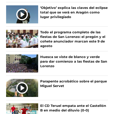
e
e
e
e
n
n
n
n
‘Objetivo’ explica las claves del eclipse
o
o
o
o
total que se verá en Aragón como
s
s
s
s
lugar privilegiado
e
e
e
e
n
n
n
n
F
X
I
T
Todo el programa completo de las
a
(
n
i
fiestas de San Lorenzo: el pregón y el
c
s
s
k
cohete anunciador marcan este 9 de
e
e
t
T
agosto
b
a
a
o
o
b
g
k
Huesca se viste de blanco y verde
o
r
r
(
para dar comienzo a las fiestas de San
k
e
a
s
Lorenzo
(
e
m
e
s
n
(
a
e
u
s
b
Parapente acrobático sobre el parque
a
n
e
r
Miguel Servet
b
a
a
e
r
n
b
e
e
u
r
n
e
e
e
u
El CD Teruel empata ante el Castellón
n
v
e
n
B en medio del diluvio (0-0)
u
a
n
a