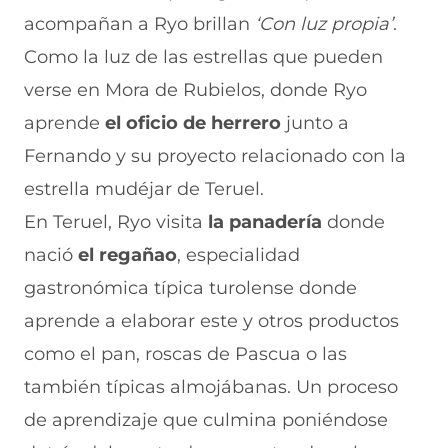
F
r
r
r
r
acompañan a Ryo brillan
‘Con luz propia’
.
a
W
X
T
E
c
h
(
e
m
Como la luz de las estrellas que pueden
e
a
s
l
a
b
t
e
e
i
verse en Mora de Rubielos, donde Ryo
o
s
a
g
l
aprende
el oficio de herrero
junto a
o
A
b
r
(
k
p
r
a
s
Fernando y su proyecto relacionado con la
(
p
e
m
e
s
(
e
(
a
estrella mudéjar de Teruel.
e
s
n
s
b
a
e
u
e
r
En Teruel, Ryo visita
la panadería
donde
b
a
n
a
e
nació
el regañao
, especialidad
r
b
a
b
e
e
r
n
r
n
gastronómica típica turolense donde
e
e
u
e
u
n
e
e
e
n
aprende a elaborar este y otros productos
u
n
v
n
a
n
u
a
u
n
como el pan, roscas de Pascua o las
a
n
v
n
u
también típicas almojábanas. Un proceso
n
a
e
a
e
u
n
n
n
v
de aprendizaje que culmina poniéndose
e
u
t
u
a
v
e
a
e
v