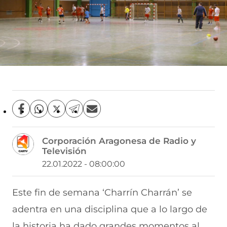
C
C
C
C
C
o
o
o
o
o
m
m
m
m
m
Corporación Aragonesa de Radio y
p
p
p
p
p
Televisión
a
a
a
a
a
r
r
r
r
r
22.01.2022 - 08:00:00
t
t
t
t
t
i
i
i
i
i
r
r
r
r
r
Este fin de semana ‘Charrín Charrán’ se
e
p
p
p
p
adentra en una disciplina que a lo largo de
n
o
o
o
o
F
r
r
r
r
la historia ha dado grandes momentos al