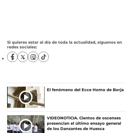
Si quieres estar al día de toda la actualidad, síguenos en
redes sociales:
S
S
S
S
í
í
í
í
g
g
g
g
u
u
u
u
e
e
e
e
n
n
n
n
El fenómeno del Ecce Homo de Borja
o
o
o
o
s
s
s
s
e
e
e
e
n
n
n
n
F
X
I
T
VIDEONOTICIA. Cientos de oscenses
a
(
n
i
presencian el último ensayo general
c
s
s
k
de los Danzantes de Huesca
e
e
t
T