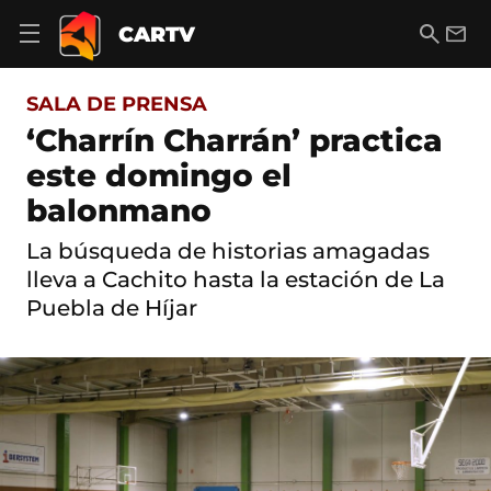
S
a
B
E
CARTV
A
l
u
m
b
t
s
a
r
o
c
i
i
SALA DE PRENSA
a
a
l
r
c
r
‘Charrín Charrán’ practica
m
o
e
este domingo el
n
n
t
ú
balonmano
e
d
n
e
i
La búsqueda de historias amagadas
n
d
lleva a Cachito hasta la estación de La
a
o
v
Puebla de Híjar
e
g
a
c
i
ó
n