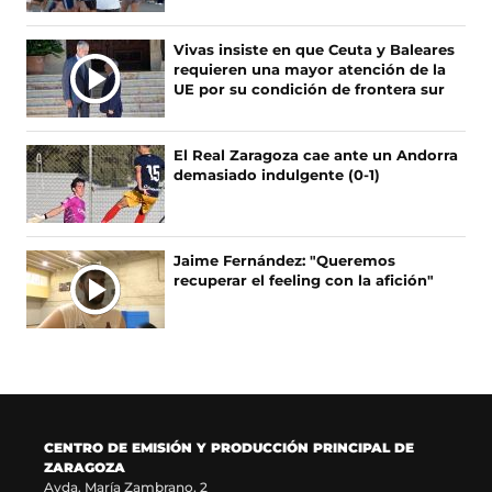
b
a
a
o
o
b
g
k
Vivas insiste en que Ceuta y Baleares
o
r
r
(
requieren una mayor atención de la
k
e
a
s
UE por su condición de frontera sur
(
e
m
e
s
n
(
a
e
u
s
b
El Real Zaragoza cae ante un Andorra
a
n
e
r
demasiado indulgente (0-1)
b
a
a
e
r
n
b
e
e
u
r
n
e
e
e
u
Jaime Fernández: "Queremos
n
v
e
n
recuperar el feeling con la afición"
u
a
n
a
n
v
u
n
a
e
n
u
n
n
a
e
u
t
n
v
e
a
u
a
v
n
e
v
a
a
v
e
CENTRO DE EMISIÓN Y PRODUCCIÓN PRINCIPAL DE
v
)
a
n
ZARAGOZA
e
v
t
Avda. María Zambrano, 2