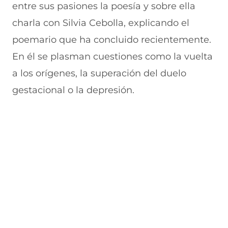
entre sus pasiones la poesía y sobre ella
v
a
a
a
n
e
v
)
v
t
charla con Silvia Cebolla, explicando el
n
e
e
a
t
n
n
n
poemario que ha concluido recientemente.
a
t
t
a
n
a
a
)
En él se plasman cuestiones como la vuelta
a
n
n
a los orígenes, la superación del duelo
)
a
a
)
)
gestacional o la depresión.