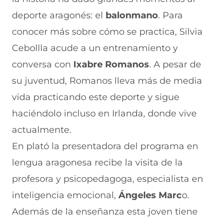
a
W
X
T
E
c
h
(
e
m
deporte aragonés: el
balonmano
. Para
e
a
s
l
a
b
t
e
e
i
conocer más sobre cómo se practica, Silvia
o
s
a
g
l
Cebollla acude a un entrenamiento y
o
A
b
r
(
k
p
r
a
s
conversa con
Ixabre Romanos
. A pesar de
(
p
e
m
e
s
(
e
(
a
su juventud, Romanos lleva más de media
e
s
n
s
b
a
e
u
e
r
vida practicando este deporte y sigue
b
a
n
a
e
haciéndolo incluso en Irlanda, donde vive
r
b
a
b
e
e
r
n
r
n
actualmente.
e
e
u
e
u
n
e
e
e
n
En plató la presentadora del programa en
u
n
v
n
a
n
u
a
u
n
lengua aragonesa recibe la visita de la
a
n
v
n
u
profesora y psicopedagoga, especialista en
n
a
e
a
e
u
n
n
n
v
inteligencia emocional,
Ángeles Marc
o.
e
u
t
u
a
v
e
a
e
v
Además de la enseñanza esta joven tiene
a
v
n
v
e