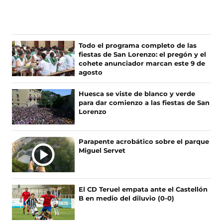
í
í
í
í
g
g
g
g
u
u
u
u
e
e
e
e
n
n
n
n
Todo el programa completo de las
o
o
o
o
fiestas de San Lorenzo: el pregón y el
s
s
s
s
cohete anunciador marcan este 9 de
e
e
e
e
agosto
n
n
n
n
F
X
I
T
Huesca se viste de blanco y verde
a
(
n
i
para dar comienzo a las fiestas de San
c
s
s
k
Lorenzo
e
e
t
T
b
a
a
o
o
b
g
k
Parapente acrobático sobre el parque
o
r
r
(
Miguel Servet
k
e
a
s
(
e
m
e
s
n
(
a
e
u
s
b
El CD Teruel empata ante el Castellón
a
n
e
r
B en medio del diluvio (0-0)
b
a
a
e
r
n
b
e
e
u
r
n