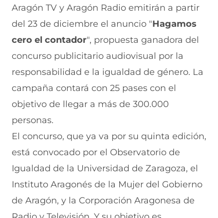
r
r
r
r
r
Aragón TV y Aragón Radio emitirán a partir
e
p
p
p
p
del 23 de diciembre el anuncio "
Hagamos
n
o
o
o
o
F
r
r
r
r
cero el contador
", propuesta ganadora del
a
W
X
T
E
c
h
(
e
m
concurso publicitario audiovisual por la
e
a
s
l
a
b
t
e
e
i
responsabilidad e la igualdad de género. La
o
s
a
g
l
campaña contará con 25 pases con el
o
A
b
r
(
k
p
r
a
s
objetivo de llegar a más de 300.000
(
p
e
m
e
s
(
e
(
a
personas.
e
s
n
s
b
a
e
u
e
r
El concurso, que ya va por su quinta edición,
b
a
n
a
e
está convocado por el Observatorio de
r
b
a
b
e
e
r
n
r
n
Igualdad de la Universidad de Zaragoza, el
e
e
u
e
u
n
e
e
e
n
Instituto Aragonés de la Mujer del Gobierno
u
n
v
n
a
n
u
a
u
n
de Aragón, y la Corporación Aragonesa de
a
n
v
n
u
Radio y Televisión. Y su objetivo es
n
a
e
a
e