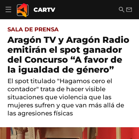
S
a
B
E
CARTV
A
l
u
m
b
t
s
a
r
o
c
i
i
SALA DE PRENSA
a
a
l
r
c
r
Aragón TV y Aragón Radio
m
o
e
emitirán el spot ganador
n
n
t
ú
del Concurso “A favor de
e
d
n
la igualdad de género”
e
i
n
d
a
El spot titulado "Hagamos cero el
o
v
contador" trata de hacer visible
e
g
situaciones que violencia que las
a
mujeres sufren y que van más allá de
c
las agresiones físicas
i
ó
n