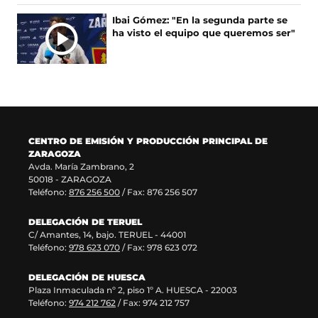
e
e
e
u
Ibai Gómez: "En la segunda parte se
n
v
e
n
ha visto el equipo que queremos ser"
u
a
n
a
n
v
u
n
a
e
n
u
n
n
a
e
u
t
n
v
e
a
u
a
v
n
e
v
a
a
v
e
CENTRO DE EMISIÓN Y PRODUCCIÓN PRINCIPAL DE
v
)
a
n
ZARAGOZA
e
v
t
Avda. María Zambrano, 2
n
e
a
50018 - ZARAGOZA
t
n
n
Teléfono:
876 256 500
/ Fax: 876 256 507
a
t
a
n
a
)
DELEGACIÓN DE TERUEL
a
n
C/ Amantes, 14, bajo. TERUEL - 44001
)
a
Teléfono:
978 623 070
/ Fax: 978 623 072
)
DELEGACIÓN DE HUESCA
Plaza Inmaculada nº 2, piso 1º A. HUESCA - 22003
Teléfono:
974 212 762
/ Fax: 974 212 757