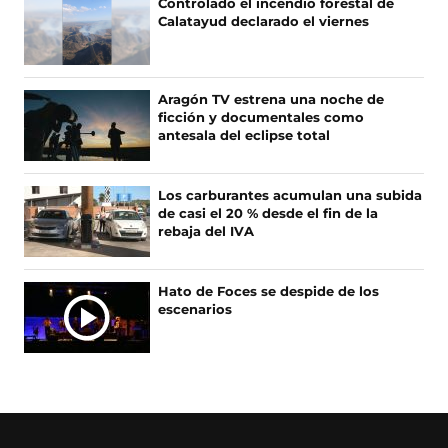
Controlado el incendio forestal de
a
(
n
i
Calatayud declarado el viernes
c
s
s
k
e
e
t
T
b
a
a
o
o
b
g
k
Aragón TV estrena una noche de
o
r
r
(
ficción y documentales como
k
e
a
s
antesala del eclipse total
(
e
m
e
s
n
(
a
e
u
s
b
Los carburantes acumulan una subida
a
n
e
r
de casi el 20 % desde el fin de la
b
a
a
e
rebaja del IVA
r
n
b
e
e
u
r
n
e
e
e
u
Hato de Foces se despide de los
n
v
e
n
escenarios
u
a
n
a
n
v
u
n
a
e
n
u
n
n
a
e
u
t
n
v
e
a
u
a
v
n
e
v