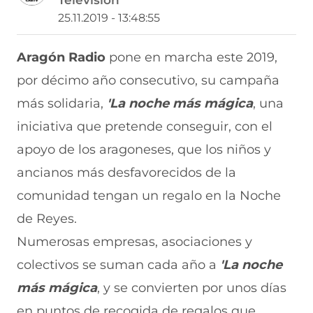
Televisión
a
a
a
a
a
r
r
r
r
r
25.11.2019 - 13:48:55
t
t
t
t
t
i
i
i
i
i
r
r
r
r
r
Aragón Radio
pone en marcha este 2019,
e
p
p
p
p
por décimo año consecutivo, su campaña
n
o
o
o
o
F
r
r
r
r
más solidaria,
'La noche más mágica
, una
a
W
X
T
E
c
h
(
e
m
iniciativa que pretende conseguir, con el
e
a
s
l
a
b
t
e
e
i
apoyo de los aragoneses, que los niños y
o
s
a
g
l
ancianos más desfavorecidos de la
o
A
b
r
(
k
p
r
a
s
comunidad tengan un regalo en la Noche
(
p
e
m
e
s
(
e
(
a
de Reyes.
e
s
n
s
b
a
e
u
e
r
Numerosas empresas, asociaciones y
b
a
n
a
e
colectivos se suman cada año a
'La noche
r
b
a
b
e
e
r
n
r
n
más mágica
, y se convierten por unos días
e
e
u
e
u
n
e
e
e
n
en puntos de recogida de regalos que