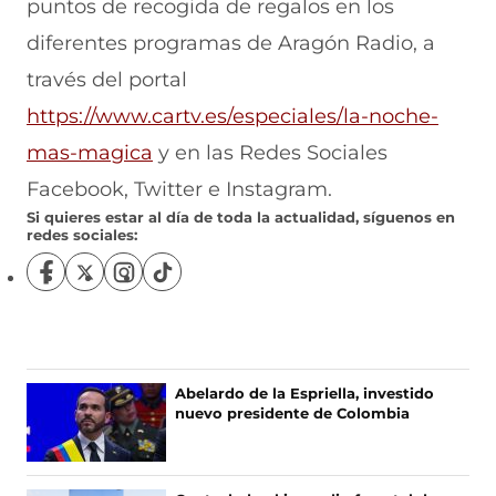
puntos de recogida de regalos en los
diferentes programas de Aragón Radio, a
través del portal
https://www.cartv.es/especiales/la-noche-
mas-magica
y en las
Redes Sociales
Facebook, Twitter e Instagram.
Si quieres estar al día de toda la actualidad, síguenos en
redes sociales:
S
S
S
S
í
í
í
í
g
g
g
g
u
u
u
u
e
e
e
e
n
n
n
n
Abelardo de la Espriella, investido
o
o
o
o
nuevo presidente de Colombia
s
s
s
s
e
e
e
e
n
n
n
n
F
X
I
T