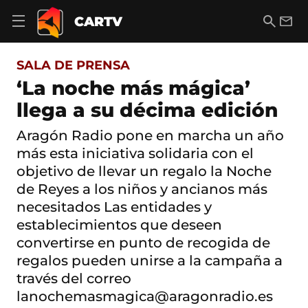
S
a
B
E
CARTV
A
l
u
m
b
t
s
a
r
o
c
i
i
SALA DE PRENSA
a
a
l
r
c
r
‘La noche más mágica’
m
o
e
llega a su décima edición
n
n
t
ú
e
Aragón Radio pone en marcha un año
d
n
e
más esta iniciativa solidaria con el
i
n
d
objetivo de llevar un regalo la Noche
a
o
de Reyes a los niños y ancianos más
v
e
necesitados Las entidades y
g
establecimientos que deseen
a
c
convertirse en punto de recogida de
i
regalos pueden unirse a la campaña a
ó
n
través del correo
lanochemasmagica@aragonradio.es