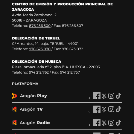
a
a
v
e
CENTRO DE EMISIÓN Y PRODUCCIÓN PRINCIPAL DE
v
)
a
n
ZARAGOZA
e
v
t
Avda. María Zambrano, 2
n
e
a
50018 - ZARAGOZA
t
n
n
Teléfono:
876 256 500
/ Fax: 876 256 507
a
t
a
n
a
)
DELEGACIÓN DE TERUEL
a
n
C/ Amantes, 14, bajo. TERUEL - 44001
)
a
Teléfono:
978 623 070
/ Fax: 978 623 072
)
DELEGACIÓN DE HUESCA
Plaza Inmaculada nº 2, piso 1º A. HUESCA - 22003
Teléfono:
974 212 762
/ Fax: 974 212 757
PLATAFORMA
Aragón
Play
A
A
A
A
r
r
r
r
a
a
a
a
Aragón
TV
A
A
A
A
g
g
g
g
r
r
r
r
ó
ó
ó
ó
a
a
a
a
Aragón
Radio
n
A
n
A
n
A
n
A
g
g
g
g
P
r
P
r
P
r
P
r
ó
ó
ó
ó