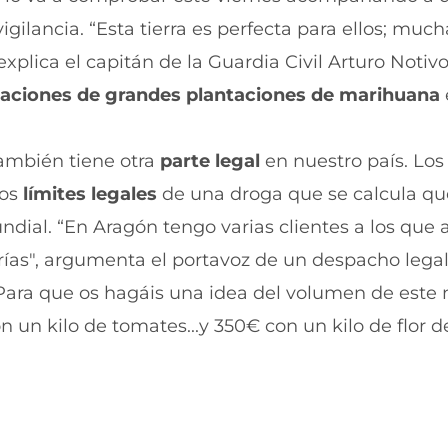
r
r
igilancia. “Esta
tierra es perfecta para ellos; much
e
p
n
o
xplica el capitán de la Guardia Civil Arturo Notivo
F
r
a
W
taciones de grandes plantaciones de marihuana
c
h
e
a
b
t
también tiene otra
parte legal
en nuestro país. Los
o
s
o
A
los
límites legales
de una droga que se calcula q
k
p
(
p
dial. “En Aragón tengo varias clientes a los que 
s
(
e
s
arías", argumenta el portavoz de un despacho lega
a
e
Para que os hagáis una idea del volumen de este 
b
a
r
b
n un kilo de tomates...y 350€ con un kilo de flor d
e
r
e
e
n
e
u
n
n
u
a
n
n
a