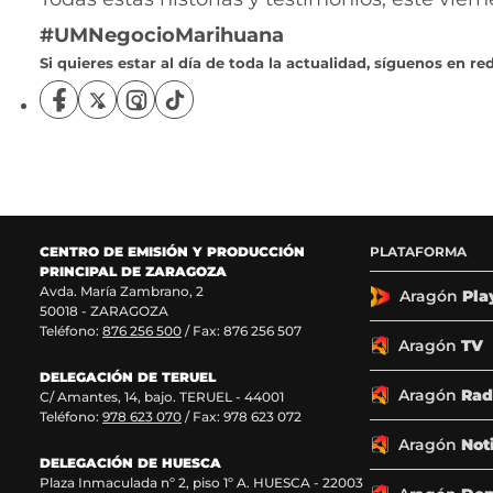
#UMNegocioMarihuana
Si quieres estar al día de toda la actualidad, síguenos en red
S
S
S
S
í
í
í
í
g
g
g
g
u
u
u
u
e
e
e
e
n
n
n
n
o
o
o
o
CENTRO DE EMISIÓN Y PRODUCCIÓN
PLATAFORMA
s
s
s
s
PRINCIPAL DE ZARAGOZA
e
e
e
e
Avda. María Zambrano, 2
n
n
n
n
Aragón
Pla
50018 - ZARAGOZA
F
X
I
T
Teléfono:
876 256 500
/ Fax: 876 256 507
a
(
n
i
Aragón
TV
c
s
s
k
DELEGACIÓN DE TERUEL
e
e
t
T
Aragón
Rad
C/ Amantes, 14, bajo. TERUEL - 44001
b
a
a
o
Teléfono:
978 623 070
/ Fax: 978 623 072
o
b
g
k
o
r
r
(
Aragón
Not
k
e
a
s
DELEGACIÓN DE HUESCA
Plaza Inmaculada nº 2, piso 1º A. HUESCA - 22003
(
e
m
e