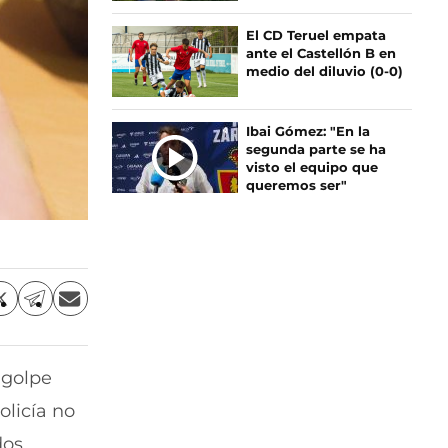
El CD Teruel empata
ante el Castellón B en
medio del diluvio (0-0)
Ibai Gómez: "En la
segunda parte se ha
visto el equipo que
queremos ser"
C
C
C
o
o
o
m
m
m
p
p
p
 golpe
a
a
a
r
r
r
olicía no
t
t
t
i
i
i
dos