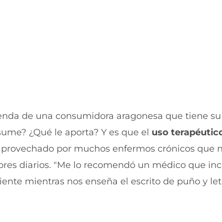
u
n
e
u
v
e
a
v
v
a
e
v
n
e
t
n
a
t
n
a
a
n
)
a
ienda de una consumidora aragonesa que tiene su
)
sume? ¿Qué le aporta? Y es que el
uso terapéutic
 aprovechado por muchos enfermos crónicos que n
lores diarios. "Me lo recomendó un médico que inc
ente mientras nos enseña el escrito de puño y let