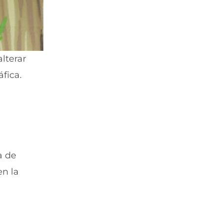
lterar
fica.
a de
en la