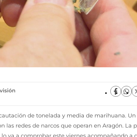
visión
C
C
o
o
m
m
p
p
 incautación de tonelada y media de marihuana. Un
a
a
r
r
con las redes de narcos que operan en Aragón. La p
t
t
i
i
"
lo va a comprobar este viernes acompañando a 