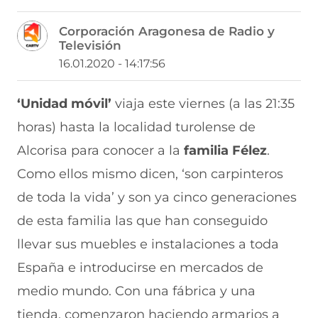
o
o
o
o
o
m
m
m
m
m
Corporación Aragonesa de Radio y
p
p
p
p
p
Televisión
a
a
a
a
a
r
r
r
r
r
16.01.2020 - 14:17:56
t
t
t
t
t
i
i
i
i
i
r
r
r
r
r
‘Unidad móvil’
viaja este viernes (a las 21:35
e
p
p
p
p
horas) hasta la localidad turolense de
n
o
o
o
o
F
r
r
r
r
Alcorisa para conocer a la
familia Félez
.
a
W
X
T
E
c
h
(
e
m
Como ellos mismo dicen, ‘son carpinteros
e
a
s
l
a
b
t
e
e
i
de toda la vida’ y son ya cinco generaciones
o
s
a
g
l
de esta familia las que han conseguido
o
A
b
r
(
k
p
r
a
s
llevar sus muebles e instalaciones a toda
(
p
e
m
e
s
(
e
(
a
España e introducirse en mercados de
e
s
n
s
b
a
e
u
e
r
medio mundo. Con una fábrica y una
b
a
n
a
e
tienda, comenzaron haciendo armarios a
r
b
a
b
e