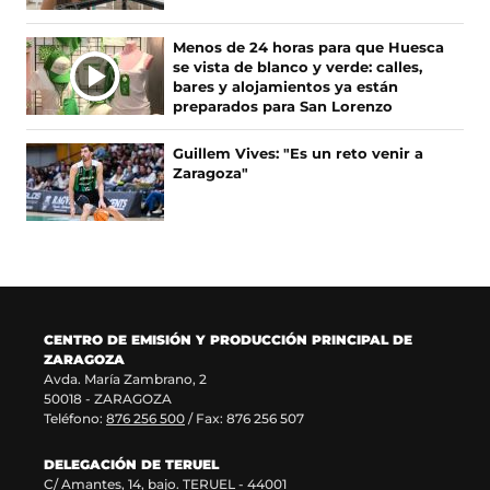
s
n
(
a
e
u
s
b
Menos de 24 horas para que Huesca
a
n
e
r
se vista de blanco y verde: calles,
b
a
a
e
bares y alojamientos ya están
r
n
b
e
preparados para San Lorenzo
e
u
r
n
e
e
e
u
Guillem Vives: "Es un reto venir a
n
v
e
n
Zaragoza"
u
a
n
a
n
v
u
n
a
e
n
u
n
n
a
e
u
t
n
v
e
a
u
a
v
n
e
v
a
a
v
e
CENTRO DE EMISIÓN Y PRODUCCIÓN PRINCIPAL DE
v
)
a
n
ZARAGOZA
e
v
t
Avda. María Zambrano, 2
n
e
a
50018 - ZARAGOZA
t
n
n
Teléfono:
876 256 500
/ Fax: 876 256 507
a
t
a
n
a
)
DELEGACIÓN DE TERUEL
a
n
C/ Amantes, 14, bajo. TERUEL - 44001