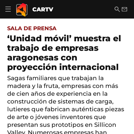
S
a
B
E
CARTV
A
l
u
m
b
t
s
a
r
o
c
i
i
SALA DE PRENSA
a
a
l
r
c
r
‘Unidad móvil’ muestra el
m
o
e
trabajo de empresas
n
n
t
ú
aragonesas con
e
d
n
proyección internacional
e
i
n
d
a
Sagas familiares que trabajan la
o
v
madera y la fruta, empresas con más
e
g
de cien años de experiencia en la
a
construcción de sistemas de carga,
c
lutieres que fabrican auténticas piezas
i
ó
de arte o jóvenes inventores que
n
presentan sus prototipos en Sillicon
Valley. Numerosas empresas han