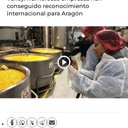
conseguido reconocimiento
internacional para Aragón
C
C
C
C
C