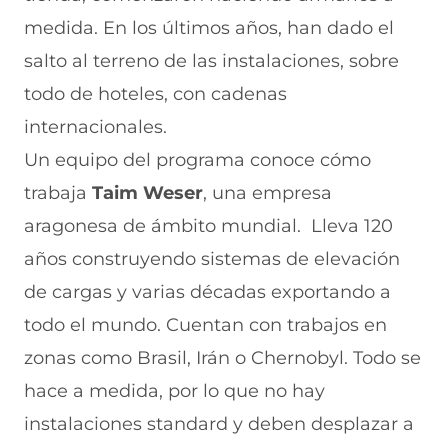
e
r
n
r
n
medida. En los últimos años, han dado el
e
e
u
e
u
n
e
e
e
n
salto al terreno de las instalaciones, sobre
u
n
v
n
a
n
u
a
u
n
todo de hoteles, con cadenas
a
n
v
n
u
internacionales.
n
a
e
a
e
u
n
n
n
v
Un equipo del programa conoce cómo
e
u
t
u
a
v
e
a
e
v
trabaja
Taim Weser
, una empresa
a
v
n
v
e
aragonesa de ámbito mundial. Lleva 120
v
a
a
a
n
e
v
)
v
t
años construyendo sistemas de elevación
n
e
e
a
t
n
n
n
de cargas y varias décadas exportando a
a
t
t
a
n
a
a
)
todo el mundo. Cuentan con trabajos en
a
n
n
zonas como Brasil, Irán o Chernobyl. Todo se
)
a
a
)
)
hace a medida, por lo que no hay
instalaciones standard y deben desplazar a