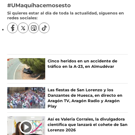
#UMaquíhacemosesto
Si quieres estar al día de toda la actualidad, síguenos en
redes sociales:
S
S
S
S
í
í
í
í
g
g
g
g
u
u
u
u
e
e
e
e
n
n
n
n
Cinco heridos en un accidente de
o
o
o
o
tráfico en la A-23, en Almudévar
s
s
s
s
e
e
e
e
n
n
n
n
F
X
I
T
Las fiestas de San Lorenzo y los
a
(
n
i
Danzantes de Huesca, en directo en
c
s
s
k
Aragón TV, Aragón Radio y Aragón
e
e
t
T
Play
b
a
a
o
o
b
g
k
Así es Valeria Corrales, la divulgadora
o
r
r
(
científica que lanzará el cohete de San
k
e
a
s
Lorenzo 2026
(
e
m
e