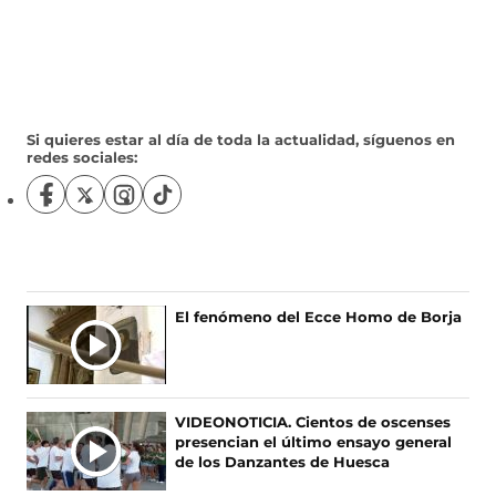
Si quieres estar al día de toda la actualidad, síguenos en
redes sociales:
S
S
S
S
í
í
í
í
g
g
g
g
u
u
u
u
e
e
e
e
n
n
n
n
El fenómeno del Ecce Homo de Borja
o
o
o
o
s
s
s
s
e
e
e
e
n
n
n
n
F
X
I
T
VIDEONOTICIA. Cientos de oscenses
a
(
n
i
presencian el último ensayo general
c
s
s
k
de los Danzantes de Huesca
e
e
t
T