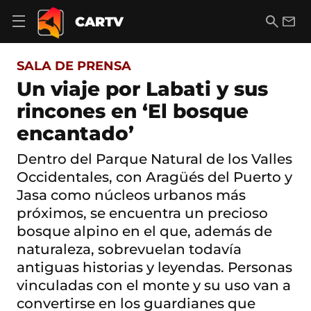
S
a
B
E
CARTV
A
l
u
m
b
t
s
a
r
o
c
i
i
SALA DE PRENSA
a
a
l
r
c
r
Un viaje por Labati y sus
m
o
e
rincones en ‘El bosque
n
n
t
ú
encantado’
e
d
n
e
i
Dentro del Parque Natural de los Valles
n
d
Occidentales, con Aragüés del Puerto y
a
o
v
Jasa como núcleos urbanos más
e
próximos, se encuentra un precioso
g
a
bosque alpino en el que, además de
c
naturaleza, sobrevuelan todavía
i
ó
antiguas historias y leyendas. Personas
n
vinculadas con el monte y su uso van a
convertirse en los guardianes que