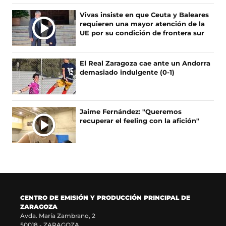
b
a
a
o
o
b
g
k
Vivas insiste en que Ceuta y Baleares
o
r
r
(
requieren una mayor atención de la
k
e
a
s
UE por su condición de frontera sur
(
e
m
e
s
n
(
a
e
u
s
b
El Real Zaragoza cae ante un Andorra
a
n
e
r
demasiado indulgente (0-1)
b
a
a
e
r
n
b
e
e
u
r
n
e
e
e
u
Jaime Fernández: "Queremos
n
v
e
n
recuperar el feeling con la afición"
u
a
n
a
n
v
u
n
a
e
n
u
n
n
a
e
u
t
n
v
e
a
u
a
v
n
e
v
a
a
v
e
CENTRO DE EMISIÓN Y PRODUCCIÓN PRINCIPAL DE
v
)
a
n
ZARAGOZA
e
v
t
Avda. María Zambrano, 2
n
e
a
50018 - ZARAGOZA