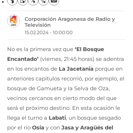
C
C
C
C
C
o
o
o
o
o
m
m
m
m
m
Corporación Aragonesa de Radio y
p
p
p
p
p
Televisión
a
a
a
a
a
r
r
r
r
r
15.02.2024 - 10:00:00
t
t
t
t
t
i
i
i
i
i
r
r
r
r
r
No es la primera vez que
‘El Bosque
e
p
p
p
p
Encantado’
(viernes, 21:45 horas) se adentra
n
o
o
o
o
F
r
r
r
r
en los encantos de
La
Jacetania
porque en
a
W
X
T
E
c
h
(
e
m
anteriores capítulos recorrió, por ejemplo, el
e
a
s
l
a
b
t
e
e
i
bosque de Gamueta y la Selva de Oza,
o
s
a
g
l
vecinos cercanos en cierto modo del que
o
A
b
r
(
k
p
r
a
s
será el próximo destino. En esta ocasión le
(
p
e
m
e
s
(
e
(
a
llega el turno a
Labati
, un bosque sesgado
e
s
n
s
b
a
e
u
e
r
por el río
Osia
y con
Jasa y Aragüés del
b
a
n
a
e