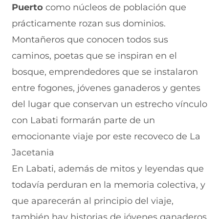
Puerto
como núcleos de población que
r
b
a
b
e
e
r
n
r
n
prácticamente rozan sus dominios.
e
e
u
e
u
n
e
e
e
n
Montañeros que conocen todos sus
u
n
v
n
a
n
u
a
u
n
caminos, poetas que se inspiran en el
a
n
v
n
u
bosque, emprendedores que se instalaron
n
a
e
a
e
u
n
n
n
v
entre fogones, jóvenes ganaderos y gentes
e
u
t
u
a
v
e
a
e
v
del lugar que conservan un estrecho vínculo
a
v
n
v
e
con Labati formarán parte de un
v
a
a
a
n
e
v
)
v
t
emocionante viaje por este recoveco de La
n
e
e
a
t
n
n
n
Jacetania
a
t
t
a
n
a
a
)
En Labati, además de mitos y leyendas que
a
n
n
todavía perduran en la memoria colectiva, y
)
a
a
)
)
que aparecerán al principio del viaje,
también hay historias de jóvenes ganaderos