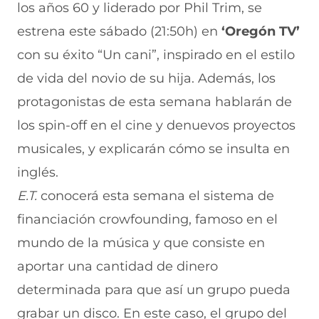
los años 60 y liderado por Phil Trim, se
n
o
o
o
o
F
r
r
r
r
estrena este sábado (21:50h) en
‘Oregón TV’
a
W
X
T
E
c
h
(
e
m
con su éxito “Un cani”, inspirado en el estilo
e
a
s
l
a
b
t
e
e
i
de vida del novio de su hija. Además, los
o
s
a
g
l
protagonistas de esta semana hablarán de
o
A
b
r
(
k
p
r
a
s
los spin-off en el cine y denuevos proyectos
(
p
e
m
e
s
(
e
(
a
musicales, y explicarán cómo se insulta en
e
s
n
s
b
a
e
u
e
r
inglés.
b
a
n
a
e
E.T.
conocerá esta semana el sistema de
r
b
a
b
e
e
r
n
r
n
financiación crowfounding, famoso en el
e
e
u
e
u
n
e
e
e
n
mundo de la música y que consiste en
u
n
v
n
a
n
u
a
u
n
aportar una cantidad de dinero
a
n
v
n
u
determinada para que así un grupo pueda
n
a
e
a
e
u
n
n
n
v
grabar un disco. En este caso, el grupo del
e
u
t
u
a