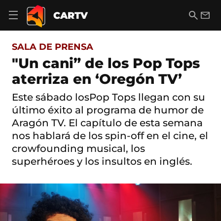
S
a
B
E
CARTV
A
l
u
m
b
t
s
a
r
o
c
i
i
SALA DE PRENSA
a
a
l
r
c
r
"Un cani” de los Pop Tops
m
o
e
aterriza en ‘Oregón TV’
n
n
t
ú
e
Este sábado losPop Tops llegan con su
d
n
e
último éxito al programa de humor de
i
n
d
Aragón TV. El capítulo de esta semana
a
o
nos hablará de los spin-off en el cine, el
v
e
crowfounding musical, los
g
superhéroes y los insultos en inglés.
a
c
i
ó
n