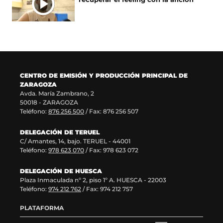
u
a
n
a
n
v
u
n
a
e
n
u
n
n
a
e
u
t
n
v
e
a
u
a
v
n
e
v
a
a
v
e
CENTRO DE EMISIÓN Y PRODUCCIÓN PRINCIPAL DE
v
)
a
n
ZARAGOZA
e
v
t
Avda. María Zambrano, 2
n
e
a
50018 - ZARAGOZA
t
n
n
Teléfono:
876 256 500
/ Fax: 876 256 507
a
t
a
n
a
)
DELEGACIÓN DE TERUEL
a
n
C/ Amantes, 14, bajo. TERUEL - 44001
)
a
Teléfono:
978 623 070
/ Fax: 978 623 072
)
DELEGACIÓN DE HUESCA
Plaza Inmaculada nº 2, piso 1º A. HUESCA - 22003
Teléfono:
974 212 762
/ Fax: 974 212 757
PLATAFORMA