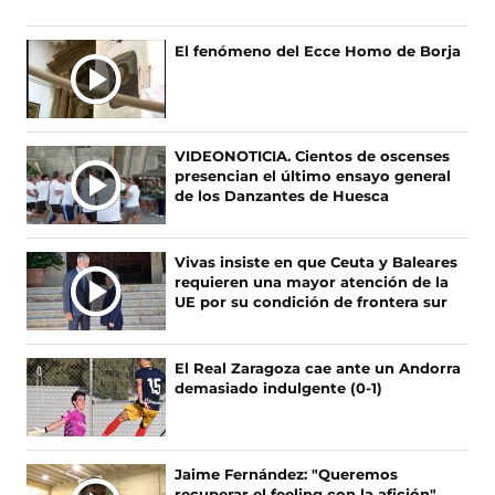
u
u
u
u
e
e
e
e
n
n
n
n
El fenómeno del Ecce Homo de Borja
o
o
o
o
s
s
s
s
e
e
e
e
n
n
n
n
F
X
I
T
VIDEONOTICIA. Cientos de oscenses
a
(
n
i
presencian el último ensayo general
c
s
s
k
de los Danzantes de Huesca
e
e
t
T
b
a
a
o
o
b
g
k
Vivas insiste en que Ceuta y Baleares
o
r
r
(
requieren una mayor atención de la
k
e
a
s
UE por su condición de frontera sur
(
e
m
e
s
n
(
a
e
u
s
b
El Real Zaragoza cae ante un Andorra
a
n
e
r
demasiado indulgente (0-1)
b
a
a
e
r
n
b
e
e
u
r
n
e
e
e
u
Jaime Fernández: "Queremos
n
v
e
n
recuperar el feeling con la afición"