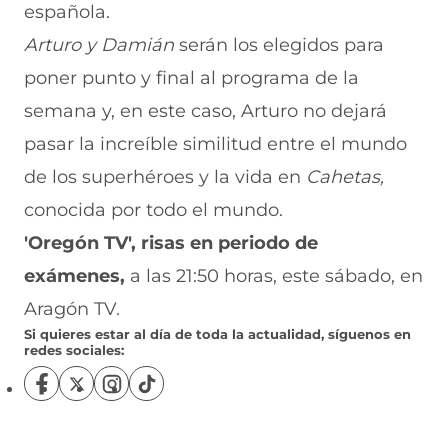
española.
Arturo y Damián
serán los elegidos para
poner punto y final al programa de la
semana y, en este caso, Arturo no dejará
pasar la increíble similitud entre el mundo
de los superhéroes y la vida en
Cahetas,
conocida por todo el mundo.
'Oregón TV',
risas en periodo de
exámenes,
a las 21:50 horas, este sábado, en
Aragón TV.
Si quieres estar al día de toda la actualidad, síguenos en
redes sociales:
S
S
S
S
í
í
í
í
g
g
g
g