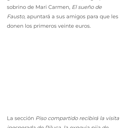
v
e
a
e
v
sobrino de Mari Carmen,
El sueño de
a
v
n
v
e
Fausto
v
a
, apuntará a sus amigos para que les
a
a
n
e
v
)
v
t
donen los primeros veinte euros.
n
e
e
a
t
n
n
n
a
t
t
a
n
a
a
)
a
n
n
)
a
a
)
)
La sección
Piso compartido
recibirá la visita
inesperada de Piluca, la exnovia pija de