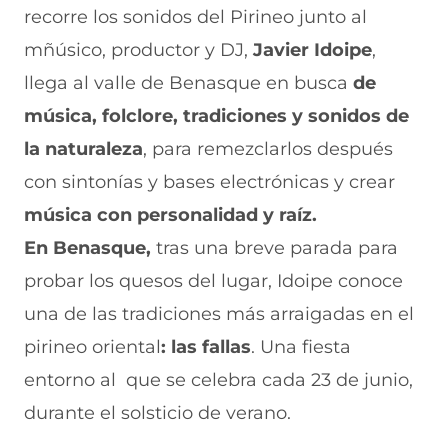
recorre los sonidos del Pirineo junto al
n
o
o
o
o
F
r
r
r
r
mñúsico, productor y DJ,
Javier Idoipe
,
a
W
X
T
E
c
h
(
e
m
llega al valle de Benasque en busca
de
e
a
s
l
a
b
t
e
e
i
música, folclore, tradiciones y sonidos de
o
s
a
g
l
la naturaleza
, para remezclarlos después
o
A
b
r
(
k
p
r
a
s
con sintonías y bases electrónicas y crear
(
p
e
m
e
s
(
e
(
a
música con personalidad y raíz.
e
s
n
s
b
a
e
u
e
r
En Benasque,
tras una breve parada para
b
a
n
a
e
probar los quesos del lugar, Idoipe conoce
r
b
a
b
e
e
r
n
r
n
una de las tradiciones más arraigadas en el
e
e
u
e
u
n
e
e
e
n
pirineo oriental
: las fallas
. Una fiesta
u
n
v
n
a
n
u
a
u
n
entorno al
que se celebra cada 23 de junio,
a
n
v
n
u
durante el solsticio de verano.
n
a
e
a
e
u
n
n
n
v