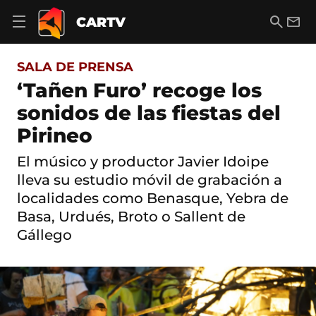
S
a
B
E
CARTV
A
l
u
m
b
t
s
a
r
o
c
i
i
SALA DE PRENSA
a
a
l
r
c
r
‘Tañen Furo’ recoge los
m
o
e
sonidos de las fiestas del
n
n
t
ú
Pirineo
e
d
n
e
i
El músico y productor Javier Idoipe
n
d
lleva su estudio móvil de grabación a
a
o
v
localidades como Benasque, Yebra de
e
Basa, Urdués, Broto o Sallent de
g
a
Gállego
c
i
ó
n