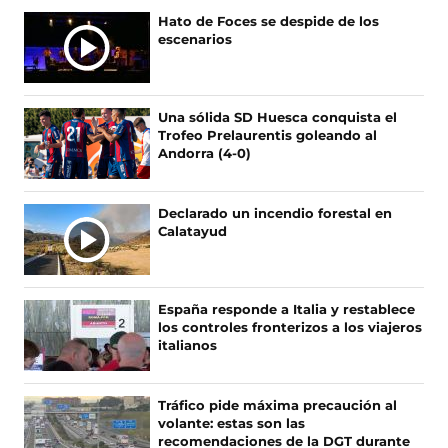
n
n
n
n
Hato de Foces se despide de los
o
o
o
o
escenarios
s
s
s
s
e
e
e
e
n
n
n
n
F
X
I
T
Una sólida SD Huesca conquista el
a
(
n
i
Trofeo Prelaurentis goleando al
c
s
s
k
Andorra (4-0)
e
e
t
T
b
a
a
o
o
b
g
k
Declarado un incendio forestal en
o
r
r
(
Calatayud
k
e
a
s
(
e
m
e
s
n
(
a
e
u
s
b
España responde a Italia y restablece
a
n
e
r
los controles fronterizos a los viajeros
b
a
a
e
italianos
r
n
b
e
e
u
r
n
e
e
e
u
Tráfico pide máxima precaución al
n
v
e
n
volante: estas son las
u
a
n
a
recomendaciones de la DGT durante