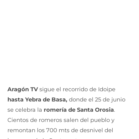
e
u
t
u
a
v
e
a
e
v
a
v
n
v
e
v
a
a
a
n
e
v
)
v
t
n
e
e
a
t
n
n
n
a
t
t
a
n
a
a
)
a
n
n
)
a
a
)
)
Aragón TV
sigue el recorrido de Idoipe
hasta Yebra de Basa,
donde el 25 de junio
se celebra la
romería de Santa Orosia
.
Cientos de romeros salen del pueblo y
remontan los 700 mts de desnivel del