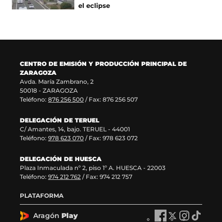
n
v
u
n
el eclipse
a
e
n
u
n
n
a
e
u
t
n
v
e
a
u
a
v
n
e
v
a
a
v
e
CENTRO DE EMISIÓN Y PRODUCCIÓN PRINCIPAL DE
v
)
a
n
ZARAGOZA
e
v
t
Avda. María Zambrano, 2
n
e
a
50018 - ZARAGOZA
t
n
n
Teléfono:
876 256 500
/ Fax: 876 256 507
a
t
a
n
a
)
DELEGACIÓN DE TERUEL
a
n
C/ Amantes, 14, bajo. TERUEL - 44001
)
a
Teléfono:
978 623 070
/ Fax: 978 623 072
)
DELEGACIÓN DE HUESCA
Plaza Inmaculada nº 2, piso 1º A. HUESCA - 22003
Teléfono:
974 212 762
/ Fax: 974 212 757
PLATAFORMA
Aragón
Play
A
A
A
A