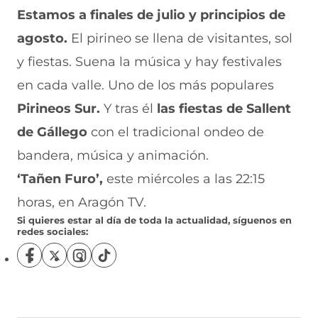
Estamos a finales de julio y principios de
agosto.
El pirineo se llena de visitantes, sol
y fiestas. Suena la música y hay festivales
en cada valle. Uno de los más populares
Pirineos Sur.
Y tras él
las fiestas de Sallent
de Gállego
con el tradicional ondeo de
bandera, música y animación.
‘Tañen Furo’,
este miércoles a las 22:15
horas, en Aragón TV.
Si quieres estar al día de toda la actualidad, síguenos en
redes sociales:
S
S
S
S
í
í
í
í
g
g
g
g
u
u
u
u
e
e
e
e