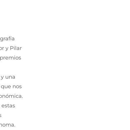
t
a
a
)
n
a
)
grafía
r y Pilar
 premios
 y una
, que nos
tonómica.
 estas
s
ónoma.