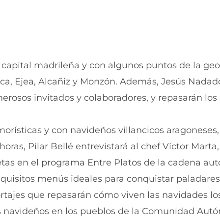
a
t
n
a
a
n
)
a
)
 capital madrileña y con algunos puntos de la geo
ca, Ejea, Alcañiz y Monzón. Además, Jesús Nadado
erosos invitados y colaboradores, y repasarán los
orísticas y con navideños villancicos aragoneses,
 horas, Pilar Bellé entrevistará al chef Víctor Marta
cetas en el programa Entre Platos de la cadena au
xquisitos menús ideales para conquistar paladares
rtajes que repasarán cómo viven las navidades lo
os navideños en los pueblos de la Comunidad Aut