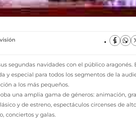
visión
C
C
o
o
m
m
p
p
sus segundas navidades con el público aragonés. 
a
a
r
r
a y especial para todos los segmentos de la audi
t
t
i
i
ción a los más pequeños.
r
r
oba una amplia gama de géneros: animación, gr
e
p
n
o
clásico y de estreno, espectáculos circenses de alto
F
r
a
W
, conciertos y galas.
c
h
e
a
b
t
o
s