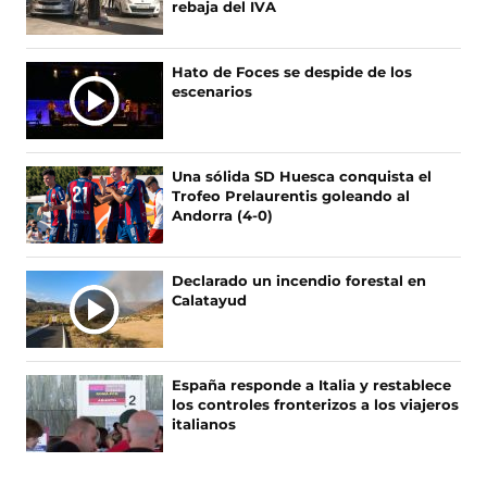
s
s
s
s
rebaja del IVA
e
e
e
e
n
n
n
n
F
X
I
T
Hato de Foces se despide de los
a
(
n
i
escenarios
c
s
s
k
e
e
t
T
b
a
a
o
o
b
g
k
Una sólida SD Huesca conquista el
o
r
r
(
Trofeo Prelaurentis goleando al
k
e
a
s
Andorra (4-0)
(
e
m
e
s
n
(
a
e
u
s
b
Declarado un incendio forestal en
a
n
e
r
Calatayud
b
a
a
e
r
n
b
e
e
u
r
n
e
e
e
u
España responde a Italia y restablece
n
v
e
n
los controles fronterizos a los viajeros
u
a
n
a
italianos
n
v
u
n
a
e
n
u
n
n
a
e