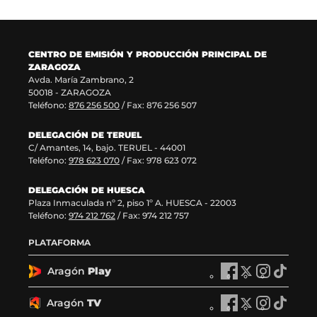
u
t
n
v
e
a
u
a
v
n
e
v
a
a
v
e
CENTRO DE EMISIÓN Y PRODUCCIÓN PRINCIPAL DE
v
)
a
n
ZARAGOZA
e
v
t
Avda. María Zambrano, 2
n
e
a
50018 - ZARAGOZA
t
n
n
Teléfono:
876 256 500
/ Fax: 876 256 507
a
t
a
n
a
)
DELEGACIÓN DE TERUEL
a
n
C/ Amantes, 14, bajo. TERUEL - 44001
)
a
Teléfono:
978 623 070
/ Fax: 978 623 072
)
DELEGACIÓN DE HUESCA
Plaza Inmaculada nº 2, piso 1º A. HUESCA - 22003
Teléfono:
974 212 762
/ Fax: 974 212 757
PLATAFORMA
Aragón
Play
A
A
A
A
r
r
r
r
a
a
a
a
Aragón
TV
A
A
A
A
g
g
g
g