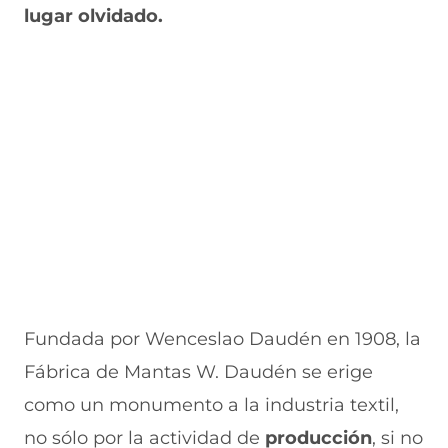
n
u
a
u
n
lugar olvidado.
a
n
v
n
u
n
a
e
a
e
u
n
n
n
v
e
u
t
u
a
v
e
a
e
v
a
v
n
v
e
v
a
a
a
n
e
v
)
v
t
n
e
e
a
t
n
n
n
a
t
t
a
n
a
a
)
a
n
n
)
a
a
)
)
Fundada por Wenceslao Daudén en 1908, la
Fábrica de Mantas W. Daudén se erige
como un monumento a la industria textil,
no sólo por la actividad de
producción
, si no