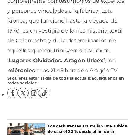
complementa con testimonios de expertos
y personas vinculadas a la fábrica. Esta
fábrica, que funcionó hasta la década de
1970, es un vestigio de la rica historia textil
de Calamocha y de la determinación de
aquellos que contribuyeron a su éxito.
‘Lugares Olvidados. Aragón Urbex’
, los
miércoles
a las 21:45 horas en Aragón TV.
Si quieres estar al día de toda la actualidad, síguenos en
redes sociales:
S
S
S
S
í
í
í
í
g
g
g
g
u
u
u
u
e
e
e
e
n
n
n
n
Los carburantes acumulan una subida
o
o
o
o
de casi el 20 % desde el fin de la