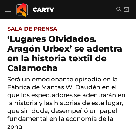
S
a
B
E
CARTV
A
l
u
m
b
t
s
a
r
o
c
i
i
SALA DE PRENSA
a
a
l
r
c
r
‘Lugares Olvidados.
m
o
e
Aragón Urbex’ se adentra
n
n
t
ú
en la historia textil de
e
d
n
Calamocha
e
i
n
d
a
Será un emocionante episodio en la
o
v
Fábrica de Mantas W. Daudén en el
e
g
que los espectadores se adentrarán en
a
la historia y las historias de este lugar,
c
que sin duda, desempeñó un papel
i
ó
fundamental en la economía de la
n
zona