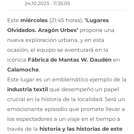
r
r
r
r
r
24.10.2023 - 11:35:05
t
t
t
t
t
i
i
i
i
i
r
r
r
r
r
Este
miércoles
(21:45 horas),
‘Lugares
e
p
p
p
p
Olvidados. Aragón Urbex’
propone una
n
o
o
o
o
F
r
r
r
r
nueva exploración urbana, y en esta
a
W
X
T
E
c
h
(
e
m
ocasión, el equipo se aventurará en la
e
a
s
l
a
b
t
e
e
i
icónica
Fábrica de Mantas W. Daudén
en
o
s
a
g
l
Calamocha
.
o
A
b
r
(
k
p
r
a
s
Este lugar es un emblemático ejemplo de la
(
p
e
m
e
s
(
e
(
a
industria textil
que desempeñó un papel
e
s
n
s
b
a
e
u
e
r
crucial en la historia de la localidad. Será un
b
a
n
a
e
emocionante episodio que promete llevar a
r
b
a
b
e
e
r
n
r
n
los espectadores a un viaje en el tiempo a
e
e
u
e
u
n
e
e
e
n
través de la
historia y las historias de este
u
n
v
n
a