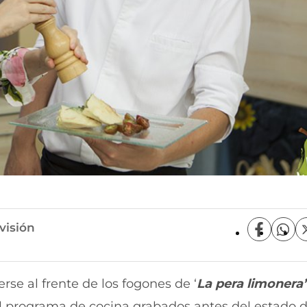
visión
C
C
o
o
m
m
p
p
rse al frente de los fogones de ‘
La pera limonera’
a
a
r
r
el programa de cocina grabados antes del estado 