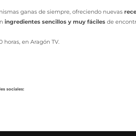
a
n
n
a
s mismas ganas de siempre, ofreciendo nuevas
rec
u
n
on
ingredientes sencillos y muy fáciles
de encontr
e
u
v
e
a
v
v
a
30 horas, en Aragón TV.
e
v
n
e
t
n
a
t
n
a
a
n
)
a
)
es sociales: