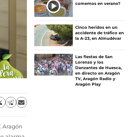
comemos en verano?
Cinco heridos en un
accidente de tráfico en
la A-23, en Almudévar
Las fiestas de San
Lorenzo y los
Danzantes de Huesca,
en directo en Aragón
TV, Aragón Radio y
Aragón Play
C
C
C
o
o
o
m
m
m
p
p
p
. Aragón
a
a
a
r
r
r
de alarma