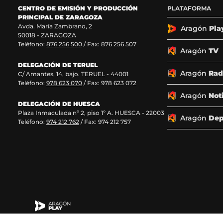
o
o
o
o
CENTRO DE EMISIÓN Y PRODUCCIÓN
PLATAFORMA
s
s
s
s
PRINCIPAL DE ZARAGOZA
e
e
e
e
Avda. María Zambrano, 2
n
n
n
n
Aragón
Pla
50018 - ZARAGOZA
F
X
I
T
Teléfono:
876 256 500
/ Fax: 876 256 507
a
(
n
i
Aragón
TV
c
s
s
k
DELEGACIÓN DE TERUEL
e
e
t
T
Aragón
Rad
C/ Amantes, 14, bajo. TERUEL - 44001
b
a
a
o
Teléfono:
978 623 070
/ Fax: 978 623 072
o
b
g
k
o
r
r
(
Aragón
Not
k
e
a
s
DELEGACIÓN DE HUESCA
Plaza Inmaculada nº 2, piso 1º A. HUESCA - 22003
(
e
m
e
Aragón
Dep
Teléfono:
974 212 762
/ Fax: 974 212 757
s
n
(
a
e
u
s
b
a
n
e
r
b
a
a
e
r
n
b
e
e
u
r
n
e
e
e
u
n
v
e
n
u
a
n
a
n
v
u
n
a
e
n
u