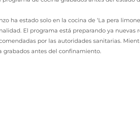
t
t
i
i
r
r
zo ha estado solo en la cocina de ‘La pera limoner
e
p
n
o
alidad. El programa está preparando ya nuevas r
F
r
a
W
omendadas por las autoridades sanitarias. Mientr
c
h
e
a
ya grabados antes del confinamiento.
b
t
o
s
o
A
k
p
(
p
s
(
e
s
a
e
b
a
r
b
e
r
e
e
n
e
u
n
n
u