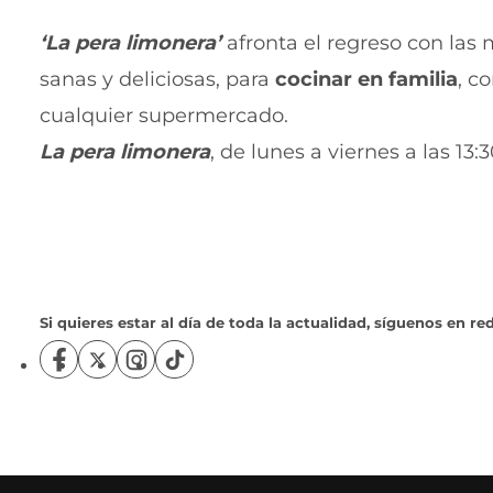
‘La pera limonera’
afronta el regreso con la
sanas y deliciosas, para
cocinar en
familia
, c
cualquier supermercado.
La pera limonera
, de lunes a viernes a las 13:
Si quieres estar al día de toda la actualidad, síguenos en red
S
S
S
S
í
í
í
í
g
g
g
g
u
u
u
u
e
e
e
e
n
n
n
n