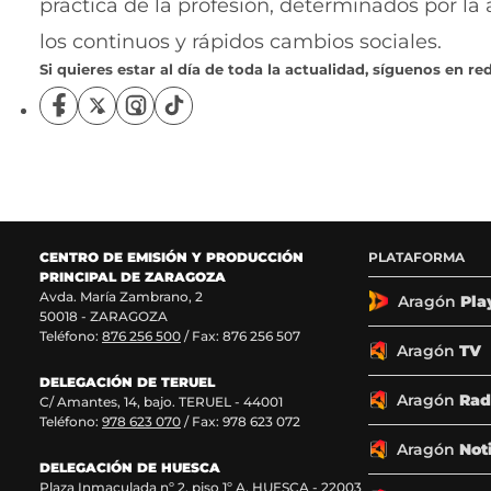
práctica de la profesión, determinados por la
los continuos y rápidos cambios sociales.
Si quieres estar al día de toda la actualidad, síguenos en red
S
S
S
S
í
í
í
í
g
g
g
g
u
u
u
u
e
e
e
e
n
n
n
n
o
o
o
o
CENTRO DE EMISIÓN Y PRODUCCIÓN
PLATAFORMA
s
s
s
s
PRINCIPAL DE ZARAGOZA
e
e
e
e
Avda. María Zambrano, 2
n
n
n
n
Aragón
Pla
50018 - ZARAGOZA
F
X
I
T
Teléfono:
876 256 500
/ Fax: 876 256 507
a
(
n
i
Aragón
TV
c
s
s
k
DELEGACIÓN DE TERUEL
e
e
t
T
Aragón
Rad
C/ Amantes, 14, bajo. TERUEL - 44001
b
a
a
o
Teléfono:
978 623 070
/ Fax: 978 623 072
o
b
g
k
o
r
r
(
Aragón
Not
k
e
a
s
DELEGACIÓN DE HUESCA
Plaza Inmaculada nº 2, piso 1º A. HUESCA - 22003
(
e
m
e