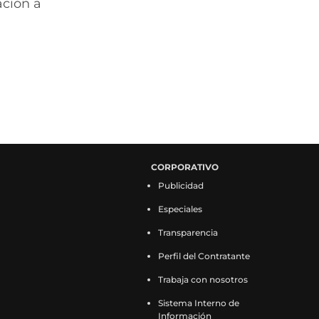
ación a
n
a
)
CORPORATIVO
Publicidad
Especiales
Transparencia
Perfil del Contratante
Trabaja con nosotros
Sistema Interno de
Información