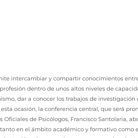
k
p
(
p
s
(
e
s
a
e
b
a
r
b
e
r
e
e
n
e
u
n
n
u
a
n
n
a
mite intercambiar y compartir conocimientos entr
u
n
a profesión dentro de unos altos niveles de capacid
e
u
v
e
smo, dar a conocer los trabajos de investigación 
a
v
v
a
esta ocasión, la conferencia central, que será pr
e
v
n
e
 Oficiales de Psicólogos, Francisco Santolaria, ab
t
n
tanto en el ámbito académico y formativo como e
a
t
n
a