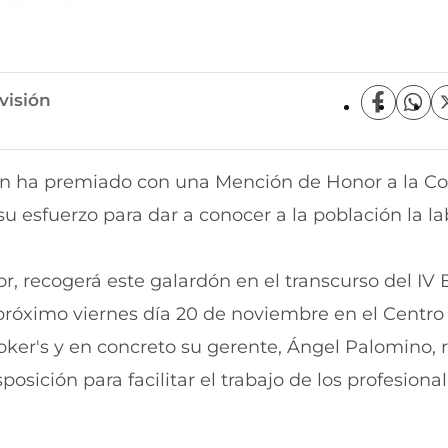
visión
C
C
o
o
m
m
p
p
gón ha premiado con una Mención de Honor a la Co
a
a
r
r
u esfuerzo para dar a conocer a la población la la
t
t
i
i
r
r
r, recogerá este galardón en el transcurso del IV
e
p
n
o
 próximo viernes día 20 de noviembre en el Centro
F
r
a
W
oker's y en concreto su gerente, Ángel Palomino, r
c
h
e
a
ición para facilitar el trabajo de los profesional
b
t
o
s
o
A