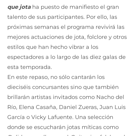
e
p
p
p
p
que jota
ha puesto de manifiesto el gran
n
o
o
o
o
F
r
r
r
r
talento de sus participantes. Por ello, las
a
W
X
T
E
c
h
(
e
m
próximas semanas el programa revivirá las
e
a
s
l
a
b
t
e
e
i
mejores actuaciones de jota, folclore y otros
o
s
a
g
l
estilos que han hecho vibrar a los
o
A
b
r
(
k
p
r
a
s
espectadores a lo largo de las diez galas de
(
p
e
m
e
s
(
e
(
a
esta temporada.
e
s
n
s
b
a
e
u
e
r
En este repaso, no sólo cantarán los
b
a
n
a
e
dieciséis concursantes sino que también
r
b
a
b
e
e
r
n
r
n
brillarán artistas invitados como Nacho del
e
e
u
e
u
n
e
e
e
n
Río, Elena Casaña, Daniel Zueras, Juan Luis
u
n
v
n
a
n
u
a
u
n
García o Vicky Lafuente. Una selección
a
n
v
n
u
donde se escucharán jotas míticas como
n
a
e
a
e
u
n
n
n
v