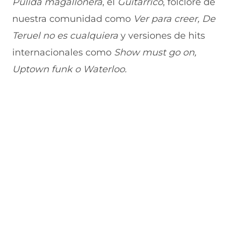
Pulida magallonera
, el
Guitarrico
, folclore de
e
u
t
u
a
v
e
a
e
v
nuestra comunidad como
Ver para creer, De
a
v
n
v
e
Teruel no es cualquiera
v
a
a
a
n
y versiones de hits
e
v
)
v
t
internacionales como
Show must go on,
n
e
e
a
t
n
n
n
Uptown funk o Waterloo.
a
t
t
a
n
a
a
)
a
n
n
)
a
a
)
)