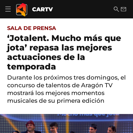
S
a
B
E
CARTV
A
l
u
m
b
t
s
a
r
o
c
i
i
SALA DE PRENSA
a
a
l
r
c
r
‘Jotalent. Mucho más que
m
o
e
jota’ repasa las mejores
n
n
t
ú
actuaciones de la
e
d
n
temporada
e
i
n
d
a
Durante los próximos tres domingos, el
o
v
concurso de talentos de Aragón TV
e
g
mostrará los mejores momentos
a
musicales de su primera edición
c
i
ó
n