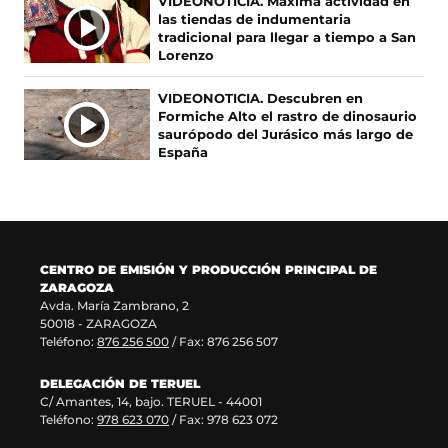
VIDEONOTICIA. Máxima actividad en
a
n
e
r
las tiendas de indumentaria
b
a
a
e
tradicional para llegar a tiempo a San
r
n
b
e
Lorenzo
e
u
r
n
e
e
e
u
VIDEONOTICIA. Descubren en
n
v
e
n
Formiche Alto el rastro de dinosaurio
u
a
n
a
saurópodo del Jurásico más largo de
n
v
u
n
España
a
e
n
u
n
n
a
e
u
t
n
v
e
a
u
a
v
n
e
v
a
a
v
e
CENTRO DE EMISIÓN Y PRODUCCIÓN PRINCIPAL DE
v
)
a
n
ZARAGOZA
e
v
t
Avda. María Zambrano, 2
n
e
a
50018 - ZARAGOZA
t
n
n
Teléfono:
876 256 500
/ Fax: 876 256 507
a
t
a
n
a
)
DELEGACIÓN DE TERUEL
a
n
C/ Amantes, 14, bajo. TERUEL - 44001
)
a
Teléfono:
978 623 070
/ Fax: 978 623 072
)