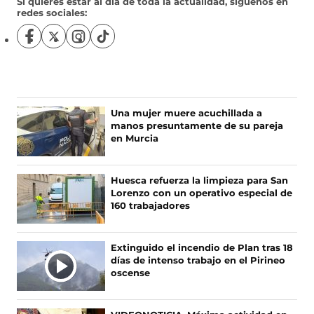
Si quieres estar al día de toda la actualidad, síguenos en
redes sociales:
S
S
S
S
í
í
í
í
g
g
g
g
u
u
u
u
e
e
e
e
n
n
n
n
Una mujer muere acuchillada a
o
o
o
o
manos presuntamente de su pareja
s
s
s
s
en Murcia
e
e
e
e
n
n
n
n
F
X
I
T
Huesca refuerza la limpieza para San
a
(
n
i
Lorenzo con un operativo especial de
c
s
s
k
160 trabajadores
e
e
t
T
b
a
a
o
o
b
g
k
Extinguido el incendio de Plan tras 18
o
r
r
(
días de intenso trabajo en el Pirineo
k
e
a
s
oscense
(
e
m
e
s
n
(
a
e
u
s
b