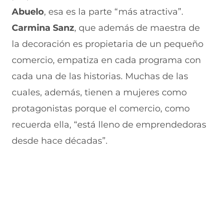
u
n
n
n
v
Abuelo
, esa es la parte “más atractiva”.
e
u
t
u
a
v
e
a
e
v
Carmina Sanz
, que además de maestra de
a
v
n
v
e
la decoración es propietaria de un pequeño
v
a
a
a
n
e
v
)
v
t
comercio, empatiza en cada programa con
n
e
e
a
t
n
n
n
cada una de las historias. Muchas de las
a
t
t
a
n
a
a
)
cuales, además, tienen a mujeres como
a
n
n
protagonistas porque el comercio, como
)
a
a
)
)
recuerda ella, “está lleno de emprendedoras
desde hace décadas”.