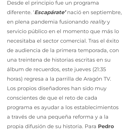
r
r
r
r
r
Desde el principio fue un programa
e
p
p
p
p
diferente. ‘
Escapárate’
nació en septiembre,
n
o
o
o
o
F
r
r
r
r
en plena pandemia fusionando
reality
y
a
W
X
T
E
c
h
(
e
m
servicio público en el momento que más lo
e
a
s
l
a
b
t
e
e
i
necesitaba el sector comercial. Tras el éxito
o
s
a
g
l
de audiencia de la primera temporada, con
o
A
b
r
(
k
p
r
a
s
una treintena de historias escritas en su
(
p
e
m
e
s
(
e
(
a
álbum de recuerdos, este jueves (21:35
e
s
n
s
b
a
e
u
e
r
horas) regresa a la parrilla de Aragón TV.
b
a
n
a
e
Los propios diseñadores han sido muy
r
b
a
b
e
e
r
n
r
n
conscientes de que el reto de cada
e
e
u
e
u
n
e
e
e
n
programa es ayudar a los establecimientos
u
n
v
n
a
n
u
a
u
n
a través de una pequeña reforma y a la
a
n
v
n
u
propia difusión de su historia. Para
Pedro
n
a
e
a
e