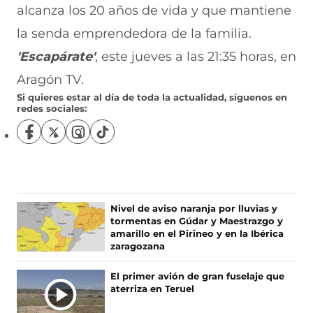
alcanza los 20 años de vida y que mantiene
la senda emprendedora de la familia.
'Escapárate'
, este jueves a las 21:35 horas, en
Aragón TV.
Si quieres estar al día de toda la actualidad, síguenos en
redes sociales:
S
S
S
S
í
í
í
í
g
g
g
g
u
u
u
u
e
e
e
e
n
n
n
n
Nivel de aviso naranja por lluvias y
o
o
o
o
tormentas en Gúdar y Maestrazgo y
s
s
s
s
amarillo en el Pirineo y en la Ibérica
e
e
e
e
zaragozana
n
n
n
n
F
X
I
T
El primer avión de gran fuselaje que
a
(
n
i
aterriza en Teruel
c
s
s
k
e
e
t
T