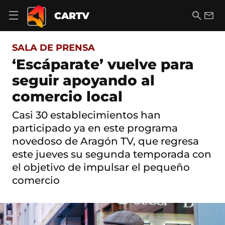
S
a
B
E
CARTV
A
l
u
m
b
t
s
a
r
o
c
i
i
SALA DE PRENSA
a
a
l
r
c
r
‘Escáparate’ vuelve para
m
o
e
seguir apoyando al
n
n
t
ú
comercio local
e
d
n
e
i
Casi 30 establecimientos han
n
d
participado ya en este programa
a
o
v
novedoso de Aragón TV, que regresa
e
este jueves su segunda temporada con
g
a
el objetivo de impulsar el pequeño
c
comercio
i
ó
n