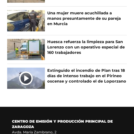
b
a
a
o
o
b
g
k
Una mujer muere acuchillada a
o
r
r
(
manos presuntamente de su pareja
k
e
a
s
en Murcia
(
e
m
e
s
n
(
a
e
u
s
b
Huesca refuerza la limpieza para San
a
n
e
r
Lorenzo con un operativo especial de
b
a
a
e
160 trabajadores
r
n
b
e
e
u
r
n
e
e
e
u
Extinguido el incendio de Plan tras 18
n
v
e
n
días de intenso trabajo en el Pirineo
u
a
n
a
oscense y controlado el de Loporzano
n
v
u
n
a
e
n
u
n
n
a
e
u
t
n
v
e
a
u
a
v
n
e
v
a
a
v
e
CENTRO DE EMISIÓN Y PRODUCCIÓN PRINCIPAL DE
v
)
a
n
ZARAGOZA
e
v
t
Avda. María Zambrano, 2