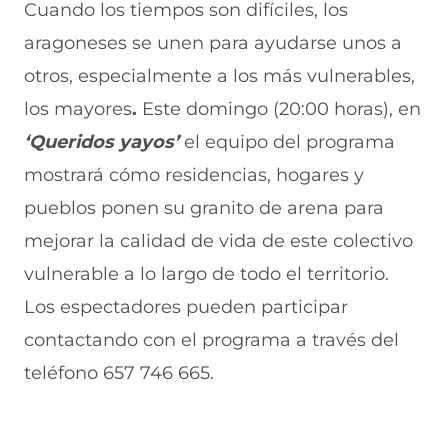
r
r
r
r
r
Cuando los tiempos son difíciles, los
e
p
p
p
p
aragoneses se unen para ayudarse unos a
n
o
o
o
o
F
r
r
r
r
otros, especialmente a los más vulnerables,
a
W
X
T
E
c
h
(
e
m
los mayores
.
Este domingo (20:00 horas), en
e
a
s
l
a
b
t
e
e
i
‘Queridos yayos’
el equipo del programa
o
s
a
g
l
mostrará cómo residencias, hogares y
o
A
b
r
(
k
p
r
a
s
pueblos ponen su granito de arena para
(
p
e
m
e
s
(
e
(
a
mejorar la calidad de vida de este colectivo
e
s
n
s
b
a
e
u
e
r
vulnerable a lo largo de todo el territorio.
b
a
n
a
e
Los espectadores pueden participar
r
b
a
b
e
e
r
n
r
n
contactando con el programa a través del
e
e
u
e
u
n
e
e
e
n
teléfono 657 746 665.
u
n
v
n
a
n
u
a
u
n
a
n
v
n
u
n
a
e
a
e