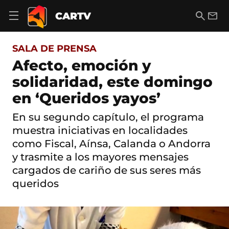
S
a
B
E
CARTV
A
l
u
m
b
t
s
a
r
o
c
i
i
SALA DE PRENSA
a
a
l
r
c
r
Afecto, emoción y
m
o
e
solidaridad, este domingo
n
n
t
ú
en ‘Queridos yayos’
e
d
n
e
i
En su segundo capítulo, el programa
n
d
muestra iniciativas en localidades
a
o
v
como Fiscal, Aínsa, Calanda o Andorra
e
y trasmite a los mayores mensajes
g
a
cargados de cariño de sus seres más
c
queridos
i
ó
n