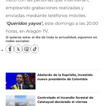
físico con las personas que intervienen,
empleando grabaciones realizadas y
enviadas mediante teléfonos móviles.
‘Queridos yayos’,
este domingo a las 20:00
horas, en Aragón TV.
Si quieres estar al día de toda la actualidad, síguenos en
redes sociales:
S
S
S
S
í
í
í
í
g
g
g
g
u
u
u
u
e
e
e
e
n
n
n
n
Abelardo de la Espriella, investido
o
o
o
o
nuevo presidente de Colombia
s
s
s
s
e
e
e
e
n
n
n
n
F
X
I
T
Controlado el incendio forestal de
a
(
n
i
Calatayud declarado el viernes
c
s
s
k