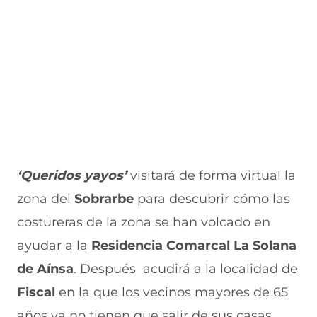
u
n
n
n
v
e
u
t
u
a
v
e
a
e
v
a
v
n
v
e
v
a
a
a
n
e
v
)
v
t
n
e
e
a
t
n
n
n
a
t
t
a
n
a
a
)
a
n
n
)
a
a
)
)
‘Queridos yayos’
visitará de forma virtual la
zona del
Sobrarbe
para descubrir cómo las
costureras de la zona se han volcado en
ayudar a la
Residencia
Comarcal La Solana
de Aínsa
. Después
acudirá a la localidad de
Fiscal
en la que los vecinos mayores de 65
años ya no tienen que salir de sus casas,