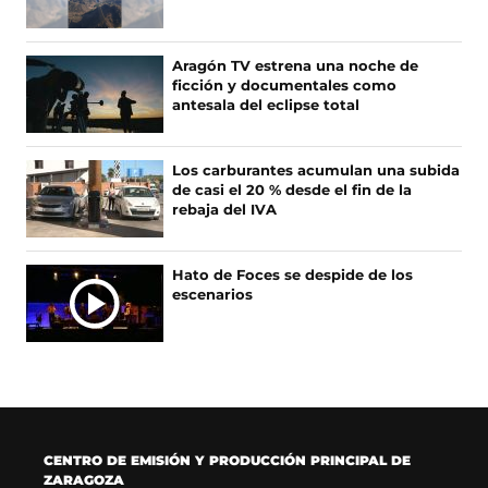
e
e
t
T
b
a
a
o
o
b
g
k
Aragón TV estrena una noche de
o
r
r
(
ficción y documentales como
k
e
a
s
antesala del eclipse total
(
e
m
e
s
n
(
a
e
u
s
b
Los carburantes acumulan una subida
a
n
e
r
de casi el 20 % desde el fin de la
b
a
a
e
rebaja del IVA
r
n
b
e
e
u
r
n
e
e
e
u
Hato de Foces se despide de los
n
v
e
n
escenarios
u
a
n
a
n
v
u
n
a
e
n
u
n
n
a
e
u
t
n
v
e
a
u
a
v
n
e
v
a
a
v
e
CENTRO DE EMISIÓN Y PRODUCCIÓN PRINCIPAL DE
v
)
a
n
ZARAGOZA