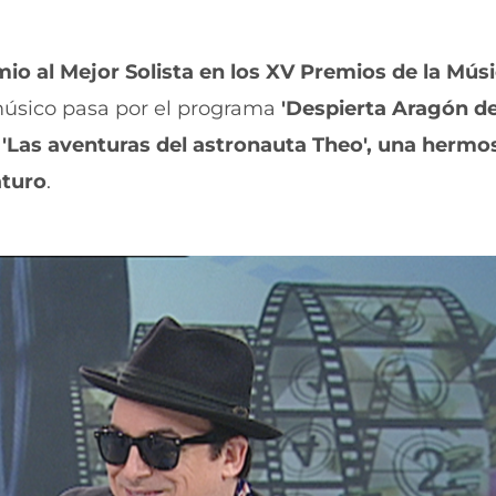
u
n
e
u
v
e
io al Mejor Solista en los XV Premios de la Mús
a
v
v
a
 músico pasa por el programa
'Despierta Aragón d
e
v
n
e
'Las aventuras del astronauta Theo', una hermo
t
n
aturo
.
a
t
n
a
a
n
)
a
)