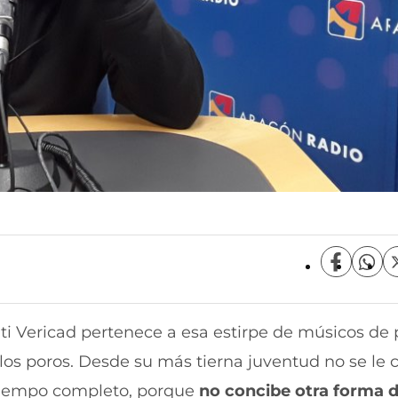
C
C
o
o
m
m
p
p
uti Vericad pertenece a esa estirpe de músicos de
a
a
r
r
s los poros. Desde su más tierna juventud no se le
t
t
i
i
 tiempo completo, porque
no concibe otra forma de