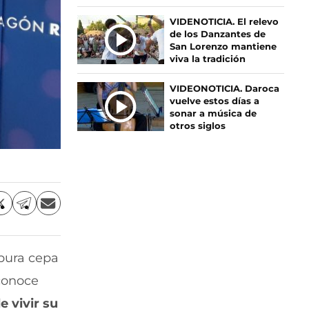
S
VIDENOTICIA. El relevo
de los Danzantes de
San Lorenzo mantiene
viva la tradición
VIDEONOTICIA. Daroca
vuelve estos días a
sonar a música de
otros siglos
C
C
C
o
o
o
m
m
m
p
p
p
 pura cepa
a
a
a
r
r
r
 conoce
t
t
t
i
i
i
 vivir su