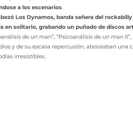
r
r
ndose a los escenarios
.
e
p
n
o
bezó Los Dynamos, banda señera del rockabilly
F
r
a
W
 en solitario, grabando un puñado de discos ar
c
h
e
a
análisis de un man”, “Psicoanálisis de un man II”, 
b
t
edios y de su escasa repercusión, atesoraban una 
o
s
o
A
ías irresistibles.
k
p
(
p
s
(
e
s
a
e
b
a
r
b
e
r
e
e
n
e
u
n
n
u
a
n
n
a