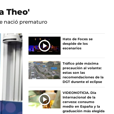
a Theo'
ue nació prematuro
Ú
Hato de Foces se
despide de los
L
escenarios
T
I
M
Tráfico pide máxima
A
precaución al volante:
S
estas son las
recomendaciones de la
N
DGT durante el eclipse
O
T
VIDEONOTICIA. Día
I
Internacional de la
C
cerveza: consumo
I
medio en España y la
graduación más elegida
A