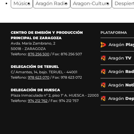
Música
Aragón Radio
Aragon-Cultura
Despier
n
n
n
n
o
o
o
o
s
s
s
s
e
e
e
e
n
n
n
n
F
X
I
T
CENTRO DE EMISIÓN Y PRODUCCIÓN
PLATAFORMA
a
(
n
i
PRINCIPAL DE ZARAGOZA
c
s
s
k
Avda. María Zambrano, 2
Aragón
Pla
50018 - ZARAGOZA
e
e
t
T
Teléfono:
876 256 500
/ Fax: 876 256 507
b
a
a
o
Aragón
TV
o
b
g
k
o
r
r
(
DELEGACIÓN DE TERUEL
Aragón
Rad
k
e
a
s
C/ Amantes, 14, bajo. TERUEL - 44001
(
e
m
e
Teléfono:
978 623 070
/ Fax: 978 623 072
s
n
(
a
Aragón
Not
e
u
s
b
DELEGACIÓN DE HUESCA
a
n
e
r
Plaza Inmaculada nº 2, piso 1º A. HUESCA - 22003
Aragón
Dep
b
a
a
e
Teléfono:
974 212 762
/ Fax: 974 212 757
r
n
b
e
e
u
r
n
e
e
e
u
n
v
e
n
u
a
n
a