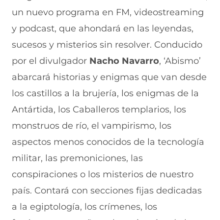
r
r
r
r
r
un nuevo programa en FM, videostreaming
e
p
p
p
p
n
o
o
o
o
y podcast, que ahondará en las leyendas,
F
r
r
r
r
a
W
X
T
E
sucesos y misterios sin resolver. Conducido
c
h
(
e
m
e
a
s
l
a
por el divulgador
Nacho Navarro
, ‘Abismo’
b
t
e
e
i
abarcará historias y enigmas que van desde
o
s
a
g
l
o
A
b
r
(
los castillos a la brujería, los enigmas de la
k
p
r
a
s
(
p
e
m
e
Antártida, los Caballeros templarios, los
s
(
e
(
a
e
s
n
s
b
monstruos de río, el vampirismo, los
a
e
u
e
r
aspectos menos conocidos de la tecnología
b
a
n
a
e
r
b
a
b
e
militar, las premoniciones, las
e
r
n
r
n
e
e
u
e
u
conspiraciones o los misterios de nuestro
n
e
e
e
n
país. Contará con secciones fijas dedicadas
u
n
v
n
a
n
u
a
u
n
a la egiptología, los crímenes, los
a
n
v
n
u
n
a
e
a
e