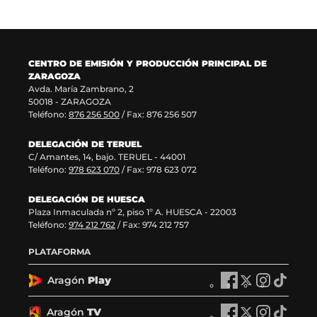
a
a
v
e
v
)
a
n
e
v
t
n
e
a
CENTRO DE EMISIÓN Y PRODUCCIÓN PRINCIPAL DE
t
n
n
ZARAGOZA
a
t
a
Avda. María Zambrano, 2
n
a
)
50018 - ZARAGOZA
a
n
Teléfono:
876 256 500
/ Fax: 876 256 507
)
a
)
DELEGACIÓN DE TERUEL
C/ Amantes, 14, bajo. TERUEL - 44001
Teléfono:
978 623 070
/ Fax: 978 623 072
DELEGACIÓN DE HUESCA
Plaza Inmaculada nº 2, piso 1º A. HUESCA - 22003
Teléfono:
974 212 762
/ Fax: 974 212 757
PLATAFORMA
Aragón
Play
A
A
A
A
r
r
r
r
a
a
a
a
Aragón
TV