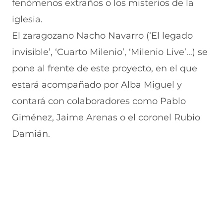
fenómenos extraños o los misterios de la
u
n
n
n
v
e
u
t
u
a
iglesia.
v
e
a
e
v
El zaragozano Nacho Navarro (‘El legado
a
v
n
v
e
v
a
a
a
n
invisible’, ‘Cuarto Milenio’, ‘Milenio Live’…) se
e
v
)
v
t
n
e
e
a
pone al frente de este proyecto, en el que
t
n
n
n
a
t
t
a
estará acompañado por Alba Miguel y
n
a
a
)
contará con colaboradores como Pablo
a
n
n
)
a
a
Giménez, Jaime Arenas o el coronel Rubio
)
)
Damián.