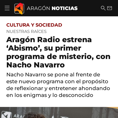
S
a
B
E
ARAGÓN
NOTICIAS
A
l
u
m
b
t
s
a
r
o
c
i
i
CULTURA Y SOCIEDAD
a
a
l
r
c
r
NUESTRAS RAÍCES
m
o
Aragón Radio estrena
e
n
n
t
‘Abismo’, su primer
ú
e
d
programa de misterio, con
n
e
i
n
Nacho Navarro
d
a
o
v
Nacho Navarro se pone al frente de
e
este nuevo programa con el propósito
g
a
de reflexionar y entretener ahondando
c
en los enigmas y lo desconocido
i
ó
n