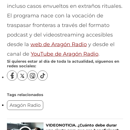
incluso casos envueltos en extraños rituales.
El programa nace con la vocación de
traspasar fronteras a través del formato
podcast y del videostreaming accesibles
desde la
web de Aragón Radio
y desde el
canal de
YouTube de Aragón Radio
.
Si quieres estar al día de toda la actualidad, síguenos en
redes sociales:
S
S
S
S
í
í
í
í
g
g
g
g
u
u
u
u
Tags relacionados
e
e
e
e
Aragón Radio
n
n
n
n
o
o
o
o
s
s
s
s
e
e
e
e
Ú
VIDEONOTICIA. ¿Cuánto debe durar
n
n
n
n