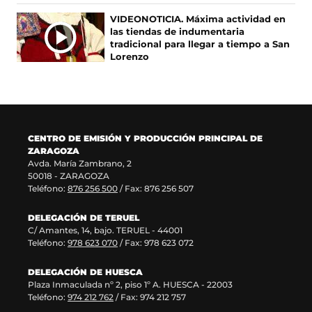
e
e
e
u
VIDEONOTICIA. Máxima actividad en
n
v
e
n
las tiendas de indumentaria
u
a
n
a
tradicional para llegar a tiempo a San
n
v
u
n
Lorenzo
a
e
n
u
n
n
a
e
u
t
n
v
e
a
u
a
v
n
e
v
a
a
v
e
CENTRO DE EMISIÓN Y PRODUCCIÓN PRINCIPAL DE
v
)
a
n
ZARAGOZA
e
v
t
Avda. María Zambrano, 2
n
e
a
50018 - ZARAGOZA
t
n
n
Teléfono:
876 256 500
/ Fax: 876 256 507
a
t
a
n
a
)
DELEGACIÓN DE TERUEL
a
n
C/ Amantes, 14, bajo. TERUEL - 44001
)
a
Teléfono:
978 623 070
/ Fax: 978 623 072
)
DELEGACIÓN DE HUESCA
Plaza Inmaculada nº 2, piso 1º A. HUESCA - 22003
Teléfono:
974 212 762
/ Fax: 974 212 757