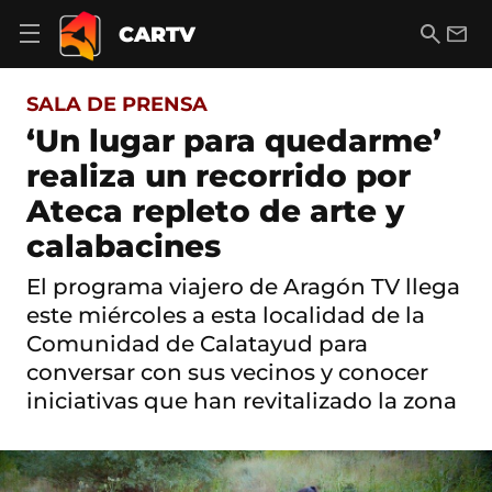
S
a
B
E
CARTV
A
l
u
m
b
t
s
a
r
o
c
i
i
SALA DE PRENSA
a
a
l
r
c
r
‘Un lugar para quedarme’
m
o
e
realiza un recorrido por
n
n
t
ú
Ateca repleto de arte y
e
d
n
calabacines
e
i
n
d
a
El programa viajero de Aragón TV llega
o
v
este miércoles a esta localidad de la
e
g
Comunidad de Calatayud para
a
conversar con sus vecinos y conocer
c
iniciativas que han revitalizado la zona
i
ó
n