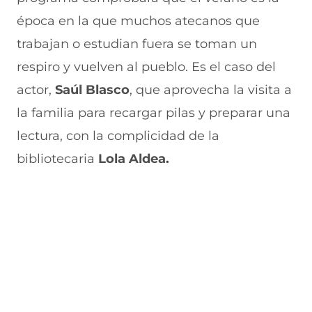
u
n
n
n
v
época en la que muchos atecanos que
e
u
t
u
a
v
e
a
e
v
trabajan o estudian fuera se toman un
a
v
n
v
e
respiro y vuelven al pueblo. Es el caso del
v
a
a
a
n
e
v
)
v
t
actor,
Saúl Blasco
, que aprovecha la visita a
n
e
e
a
t
n
n
n
la familia para recargar pilas y preparar una
a
t
t
a
n
a
a
)
lectura, con la complicidad de la
a
n
n
bibliotecaria
Lola Aldea.
)
a
a
)
)