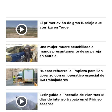
í
í
í
í
g
g
g
g
u
u
u
u
e
e
e
e
n
n
n
n
El primer avión de gran fuselaje que
o
o
o
o
aterriza en Teruel
s
s
s
s
e
e
e
e
n
n
n
n
F
X
I
T
Una mujer muere acuchillada a
a
(
n
i
manos presuntamente de su pareja
c
s
s
k
en Murcia
e
e
t
T
b
a
a
o
o
b
g
k
Huesca refuerza la limpieza para San
o
r
r
(
Lorenzo con un operativo especial de
k
e
a
s
160 trabajadores
(
e
m
e
s
n
(
a
e
u
s
b
Extinguido el incendio de Plan tras 18
a
n
e
r
días de intenso trabajo en el Pirineo
b
a
a
e
oscense
r
n
b
e
e
u
r
n