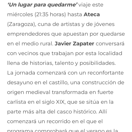
r
r
r
r
r
‘Un lugar para quedarme’
viaje este
e
p
p
p
p
miércoles (21:35 horas) hasta
Ateca
n
o
o
o
o
F
r
r
r
r
(Zaragoza), cuna de artistas y de jóvenes
a
W
X
T
E
c
h
(
e
m
emprendedores que apuestan por quedarse
e
a
s
l
a
b
t
e
e
i
en el medio rural.
Javier Zapater
conversará
o
s
a
g
l
con vecinos que trabajan por esta localidad
o
A
b
r
(
k
p
r
a
s
llena de historias, talento y posibilidades.
(
p
e
m
e
s
(
e
(
a
La jornada comenzará con un reconfortante
e
s
n
s
b
a
e
u
e
r
desayuno en el castillo, una construcción de
b
a
n
a
e
origen medieval transformada en fuerte
r
b
a
b
e
e
r
n
r
n
carlista en el siglo XIX, que se sitúa en la
e
e
u
e
u
n
e
e
e
n
parte más alta del casco histórico. Allí
u
n
v
n
a
n
u
a
u
n
comenzará un recorrido en el que el
a
n
v
n
u
programa comprobará que el verano es la
n
a
e
a
e