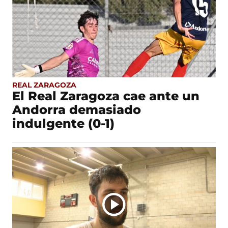
a
a
e
g
n
ó
i
n
n
o
REAL ZARAGOZA
El Real Zaragoza cae ante un
Andorra demasiado
indulgente (0-1)