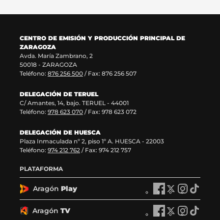
CENTRO DE EMISIÓN Y PRODUCCIÓN PRINCIPAL DE
ZARAGOZA
Avda. María Zambrano, 2
50018 - ZARAGOZA
Teléfono:
876 256 500
/ Fax: 876 256 507
DELEGACIÓN DE TERUEL
C/ Amantes, 14, bajo. TERUEL - 44001
Teléfono:
978 623 070
/ Fax: 978 623 072
DELEGACIÓN DE HUESCA
Plaza Inmaculada nº 2, piso 1º A. HUESCA - 22003
Teléfono:
974 212 762
/ Fax: 974 212 757
PLATAFORMA
Aragón
Play
A
A
A
A
r
r
r
r
a
a
a
a
Aragón
TV
A
A
A
A
g
g
g
g