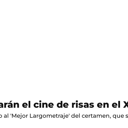
S
a
l
t
o
a
c
o
n
t
e
n
i
d
o
arán el cine de risas en el
 al 'Mejor Largometraje' del certamen, que s