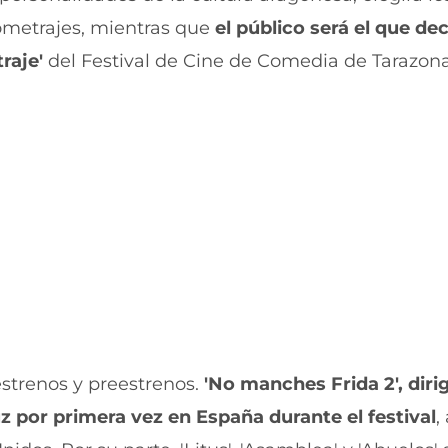
b
t
tometrajes, mientras que
el público será el que de
o
s
o
A
raje'
del Festival de Cine de Comedia de Tarazona
k
p
(
p
s
(
e
s
a
e
b
a
r
b
e
r
e
e
n
e
u
n
n
u
a
n
n
a
u
n
e
u
v
e
estrenos y preestrenos.
'No manches Frida 2', diri
a
v
v
a
uz por primera vez en España durante el festival
,
e
v
n
e