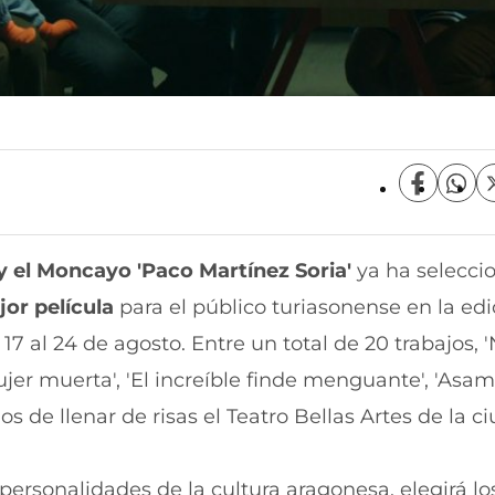
C
C
o
o
m
m
p
p
y el Moncayo 'Paco Martínez Soria'
ya ha selecci
a
a
r
r
jor película
para el público turiasonense en la edi
t
t
i
i
7 al 24 de agosto. Entre un total de 20 trabajos, 
r
r
ujer muerta', 'El increíble finde menguante', 'Asamb
e
p
n
o
s de llenar de risas el Teatro Bellas Artes de la c
F
r
a
W
c
h
e
a
 personalidades de la cultura aragonesa, elegirá lo