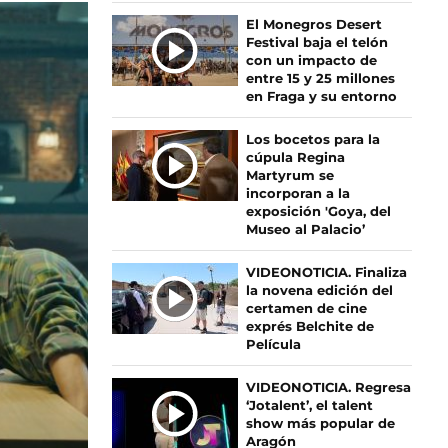
Ú
El Monegros Desert
Festival baja el telón
L
con un impacto de
T
entre 15 y 25 millones
I
en Fraga y su entorno
M
A
Los bocetos para la
S
cúpula Regina
Martyrum se
N
incorporan a la
O
exposición 'Goya, del
T
Museo al Palacio’
I
C
VIDEONOTICIA. Finaliza
I
la novena edición del
certamen de cine
A
exprés Belchite de
S
Película
VIDEONOTICIA. Regresa
‘Jotalent’, el talent
show más popular de
Aragón