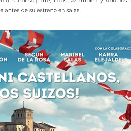
dos. Por su parte, 'Litus', 'Asamblea' y 'Abuelos' 
t
n
 antes de su estreno en salas.
a
t
n
a
a
n
)
a
)