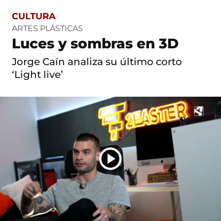
CULTURA
S
a
ARTES PLÁSTICAS
l
Luces y sombras en 3D
t
o
Jorge Caín analiza su último corto
a
c
‘Light live’
o
n
t
e
n
i
d
o