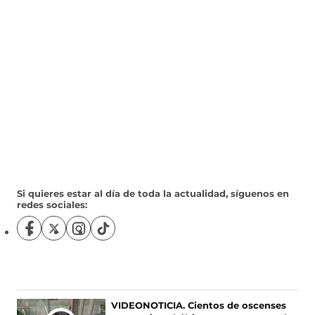
Si quieres estar al día de toda la actualidad, síguenos en
redes sociales:
S
S
S
S
í
í
í
í
g
g
g
g
u
u
u
u
e
e
e
e
n
n
n
n
Ú
VIDEONOTICIA. Cientos de oscenses
o
o
o
o