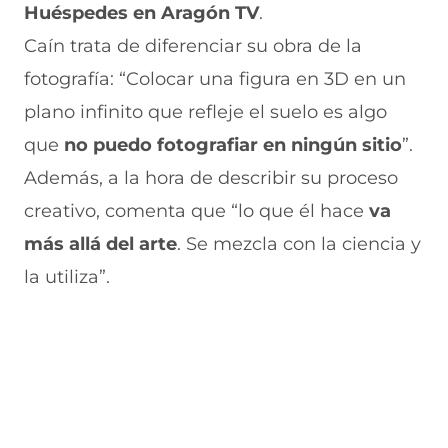
(
p
e
m
e
Huéspedes en Aragón TV
.
s
(
e
(
a
e
s
n
s
b
Caín trata de diferenciar su obra de la
a
e
u
e
r
fotografía: “Colocar una figura en 3D en un
b
a
n
a
e
r
b
a
b
e
plano infinito que refleje el suelo es algo
e
r
n
r
n
e
e
u
e
u
que
no puedo fotografiar en ningún sitio
”.
n
e
e
e
n
Además, a la hora de describir su proceso
u
n
v
n
a
n
u
a
u
n
creativo, comenta que “lo que él hace
va
a
n
v
n
u
n
a
e
a
e
más allá del arte
. Se mezcla con la ciencia y
u
n
n
n
v
e
u
t
u
a
la utiliza”.
v
e
a
e
v
a
v
n
v
e
v
a
a
a
n
e
v
)
v
t
n
e
e
a
t
n
n
n
a
t
t
a
n
a
a
)
a
n
n