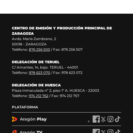
n
n
a
e
u
t
n
v
e
a
u
a
v
n
e
v
a
a
v
e
CENTRO DE EMISIÓN Y PRODUCCIÓN PRINCIPAL DE
v
)
a
n
ZARAGOZA
e
v
t
Avda. María Zambrano, 2
n
e
a
50018 - ZARAGOZA
t
n
n
Teléfono:
876 256 500
/ Fax: 876 256 507
a
t
a
n
a
)
DELEGACIÓN DE TERUEL
a
n
C/ Amantes, 14, bajo. TERUEL - 44001
)
a
Teléfono:
978 623 070
/ Fax: 978 623 072
)
DELEGACIÓN DE HUESCA
Plaza Inmaculada nº 2, piso 1º A. HUESCA - 22003
Teléfono:
974 212 762
/ Fax: 974 212 757
PLATAFORMA
Aragón
Play
A
A
A
A
r
r
r
r
a
a
a
a
Aragón
TV