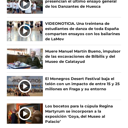
presencian el último ensayo general
L
s
s
s
s
de los Danzantes de Huesca
T
e
e
e
e
I
n
n
n
n
F
X
I
T
M
VIDEONOTICIA. Una treintena de
a
(
n
i
A
estudiantes de danza de toda España
c
s
s
k
S
comparten ensayos con los bailarines
e
e
t
T
de LaMov
N
b
a
a
o
O
o
b
g
k
Muere Manuel Martín Bueno, impulsor
T
o
r
r
(
de las excavaciones de Bílbilis y del
I
k
e
a
s
Museo de Calatayud
(
e
m
e
C
s
n
(
a
I
e
u
s
b
A
El Monegros Desert Festival baja el
a
n
e
r
telón con un impacto de entre 15 y 25
S
b
a
a
e
millones en Fraga y su entorno
r
n
b
e
e
u
r
n
e
e
e
u
Los bocetos para la cúpula Regina
n
v
e
n
Martyrum se incorporan a la
u
a
n
a
exposición 'Goya, del Museo al
n
v
u
n
Palacio’
a
e
n
u