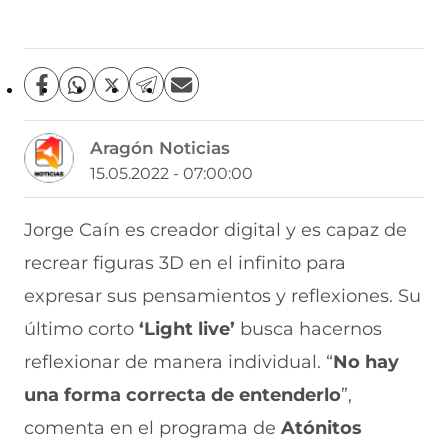
C
C
C
C
C
o
o
o
o
o
m
m
m
m
m
Aragón Noticias
p
p
p
p
p
a
a
a
a
a
15.05.2022 - 07:00:00
r
r
r
r
r
t
t
t
t
t
i
i
i
i
i
Jorge Caín es creador digital y es capaz de
r
r
r
r
r
recrear figuras 3D en el infinito para
e
p
p
p
p
n
o
o
o
o
expresar sus pensamientos y reflexiones. Su
F
r
r
r
r
a
W
X
T
E
último corto
‘Light live’
busca hacernos
c
h
(
e
m
e
a
s
l
a
reflexionar de manera individual. “
No hay
b
t
e
e
i
una forma correcta de entenderlo
”,
o
s
a
g
l
o
A
b
r
(
comenta en el programa de
Atónitos
k
p
r
a
s