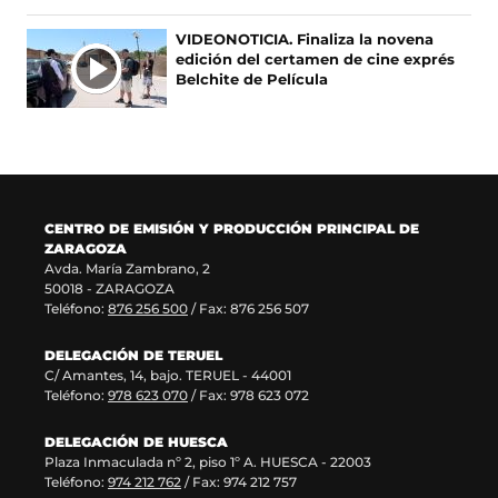
n
v
u
n
VIDEONOTICIA. Finaliza la novena
a
e
n
u
edición del certamen de cine exprés
n
n
a
e
Belchite de Película
u
t
n
v
e
a
u
a
v
n
e
v
a
a
v
e
v
)
a
n
e
v
t
n
e
a
CENTRO DE EMISIÓN Y PRODUCCIÓN PRINCIPAL DE
t
n
n
ZARAGOZA
a
t
a
Avda. María Zambrano, 2
n
a
)
50018 - ZARAGOZA
a
n
Teléfono:
876 256 500
/ Fax: 876 256 507
)
a
)
DELEGACIÓN DE TERUEL
C/ Amantes, 14, bajo. TERUEL - 44001
Teléfono:
978 623 070
/ Fax: 978 623 072
DELEGACIÓN DE HUESCA
Plaza Inmaculada nº 2, piso 1º A. HUESCA - 22003
Teléfono:
974 212 762
/ Fax: 974 212 757