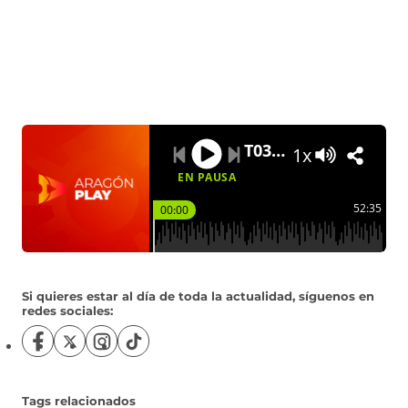
n
a
a
)
a
n
n
)
a
a
)
)
T03xP31: Sobre ruedas
1x
EN PAUSA
52:35
00:00
Si quieres estar al día de toda la actualidad, síguenos en
redes sociales:
S
S
S
S
í
í
í
í
g
g
g
g
u
u
u
u
Tags relacionados