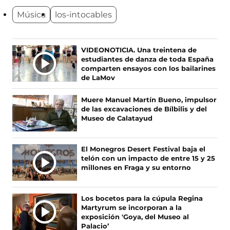
e
e
e
e
Música
los-intocables
n
n
n
n
o
o
o
o
s
s
s
s
e
e
e
e
Ú
VIDEONOTICIA. Una treintena de
n
n
n
n
estudiantes de danza de toda España
L
F
X
I
T
comparten ensayos con los bailarines
T
a
(
n
i
de LaMov
c
s
s
k
I
e
e
t
T
M
Muere Manuel Martín Bueno, impulsor
b
a
a
o
A
de las excavaciones de Bílbilis y del
o
b
g
k
S
Museo de Calatayud
o
r
r
(
N
k
e
a
s
O
(
e
m
e
El Monegros Desert Festival baja el
s
n
(
a
T
telón con un impacto de entre 15 y 25
e
u
s
b
I
millones en Fraga y su entorno
a
n
e
r
C
b
a
a
e
I
r
n
b
e
A
Los bocetos para la cúpula Regina
e
u
r
n
Martyrum se incorporan a la
S
e
e
e
u
exposición 'Goya, del Museo al
n
v
e
n
Palacio’
u
a
n
a