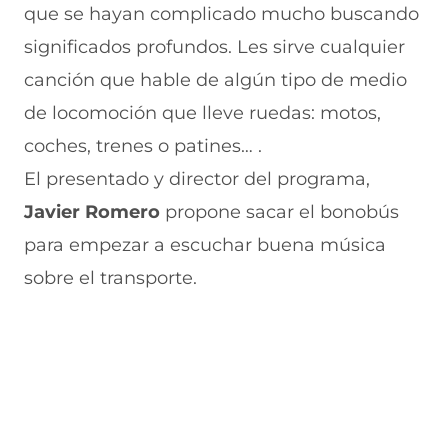
o
A
b
r
(
que se hayan complicado mucho buscando
k
p
r
a
s
(
p
e
m
e
significados profundos. Les sirve cualquier
s
(
e
(
a
e
s
n
s
b
canción que hable de algún tipo de medio
a
e
u
e
r
de locomoción que lleve ruedas: motos,
b
a
n
a
e
r
b
a
b
e
coches, trenes o patines… .
e
r
n
r
n
e
e
u
e
u
El presentado y director del programa,
n
e
e
e
n
Javier Romero
u
n
v
n
propone sacar el bonobús
a
n
u
a
u
n
para empezar a escuchar buena música
a
n
v
n
u
n
a
e
a
e
sobre el transporte.
u
n
n
n
v
e
u
t
u
a
v
e
a
e
v
a
v
n
v
e
v
a
a
a
n
e
v
)
v
t
n
e
e
a
t
n
n
n
a
t
t
a