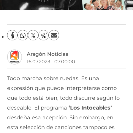
C
C
C
C
C
o
o
o
o
o
m
m
m
m
m
Aragón Noticias
p
p
p
p
p
a
a
a
a
a
16.07.2023 - 07:00:00
r
r
r
r
r
t
t
t
t
t
i
i
i
i
i
Todo marcha sobre ruedas. Es una
r
r
r
r
r
expresión que puede interpretarse como
e
p
p
p
p
n
o
o
o
o
que todo está bien, todo discurre según lo
F
r
r
r
r
a
W
X
T
E
deseable. El programa
‘Los Intocables’
c
h
(
e
m
e
a
s
l
a
desdeña esa acepción. Sin embargo, en
b
t
e
e
i
esta selección de canciones tampoco es
o
s
a
g
l