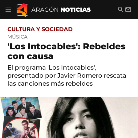
S
a
B
E
ARAGÓN
NOTICIAS
A
l
u
m
b
t
s
a
r
o
c
i
i
CULTURA Y SOCIEDAD
a
a
l
r
c
r
MÚSICA
m
o
'Los Intocables': Rebeldes
e
n
n
t
con causa
ú
e
d
n
El programa 'Los Intocables',
e
i
n
presentado por Javier Romero rescata
d
a
o
las canciones más rebeldes
v
e
g
a
c
i
ó
n