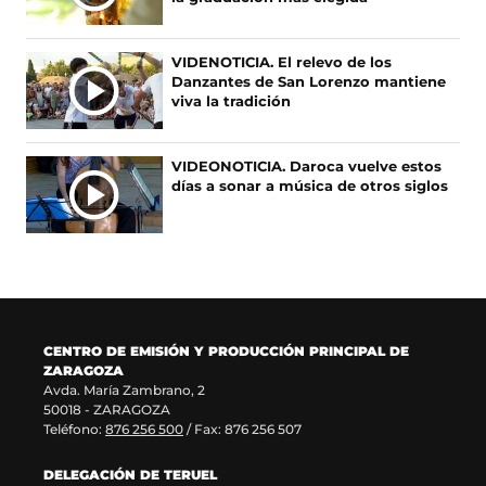
a
n
e
r
C
b
a
a
e
I
r
n
b
e
A
VIDENOTICIA. El relevo de los
e
u
r
n
Danzantes de San Lorenzo mantiene
S
e
e
e
u
viva la tradición
n
v
e
n
u
a
n
a
n
v
u
n
VIDEONOTICIA. Daroca vuelve estos
a
e
n
u
días a sonar a música de otros siglos
n
n
a
e
u
t
n
v
e
a
u
a
v
n
e
v
a
a
v
e
v
)
a
n
e
v
t
n
e
a
CENTRO DE EMISIÓN Y PRODUCCIÓN PRINCIPAL DE
t
n
n
ZARAGOZA
a
t
a
Avda. María Zambrano, 2
n
a
)
50018 - ZARAGOZA
a
n
Teléfono:
876 256 500
/ Fax: 876 256 507
)
a
)
DELEGACIÓN DE TERUEL