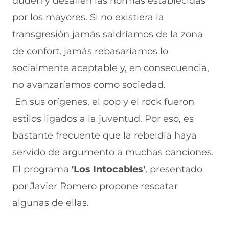
duden y desafíen las normas establecidas
c
h
(
e
m
e
a
s
l
a
por los mayores. Si no existiera la
b
t
e
e
i
transgresión jamás saldríamos de la zona
o
s
a
g
l
o
A
b
r
(
de confort, jamás rebasaríamos lo
k
p
r
a
s
(
p
e
m
e
socialmente aceptable y, en consecuencia,
s
(
e
(
a
e
s
n
s
b
no avanzaríamos como sociedad.
a
e
u
e
r
En sus orígenes, el pop y el rock fueron
b
a
n
a
e
r
b
a
b
e
estilos ligados a la juventud. Por eso, es
e
r
n
r
n
e
e
u
e
u
bastante frecuente que la rebeldía haya
n
e
e
e
n
servido de argumento a muchas canciones.
u
n
v
n
a
n
u
a
u
n
El programa
'Los Intocables'
, presentado
a
n
v
n
u
n
a
e
a
e
por Javier Romero propone rescatar
u
n
n
n
v
e
u
t
u
a
algunas de ellas.
v
e
a
e
v
a
v
n
v
e