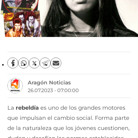
C
C
C
C
C
o
o
o
o
o
m
m
m
m
m
Aragón Noticias
p
p
p
p
p
a
a
a
a
a
26.07.2023 - 07:00:00
r
r
r
r
r
t
t
t
t
t
i
i
i
i
i
La
rebeldía
es uno de los grandes motores
r
r
r
r
r
que impulsan el cambio social. Forma parte
e
p
p
p
p
n
o
o
o
o
de la naturaleza que los jóvenes cuestionen,
F
r
r
r
r
a
W
X
T
E