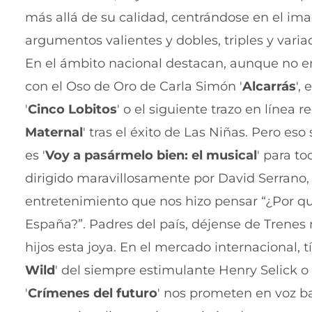
más allá de su calidad, centrándose en el imag
argumentos valientes y dobles, triples y vari
En el ámbito nacional destacan, aunque no ent
con el Oso de Oro de Carla Simón '
Alcarrás
',
'
Cinco Lobitos
' o el siguiente trazo en línea
Maternal
' tras el éxito de Las Niñas. Pero es
es '
Voy a pasármelo bien: el musical
' para t
dirigido maravillosamente por David Serrano, 
entretenimiento que nos hizo pensar “¿Por q
España?”. Padres del país, déjense de Trenes
hijos esta joya. En el mercado internacional,
Wild
' del siempre estimulante Henry Selick 
'
Crímenes del futuro
' nos prometen en voz ba