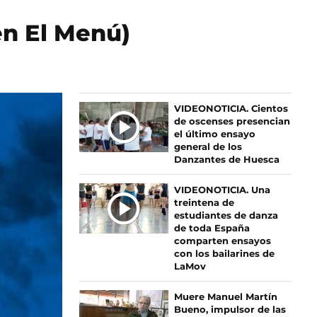
en El Menú)
Ú
VIDEONOTICIA. Cientos
de oscenses presencian
L
el último ensayo
T
general de los
I
Danzantes de Huesca
M
A
VIDEONOTICIA. Una
S
treintena de
estudiantes de danza
N
de toda España
O
comparten ensayos
T
con los bailarines de
I
LaMov
C
I
Muere Manuel Martín
Bueno, impulsor de las
A