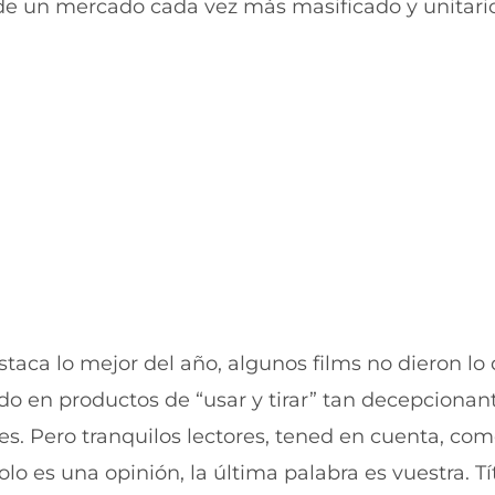
de un mercado cada vez más masificado y unitario
u
n
e
u
v
e
a
v
v
a
e
v
n
e
t
n
a
t
n
a
a
n
)
a
)
staca lo mejor del año, algunos films no dieron lo
do en productos de “usar y tirar” tan decepcionan
s. Pero tranquilos lectores, tened en cuenta, com
olo es una opinión, la última palabra es vuestra. Tí