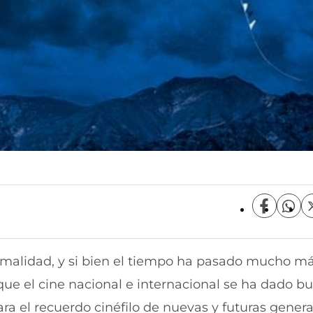
C
C
o
o
m
m
p
p
rmalidad, y si bien el tiempo ha pasado mucho má
a
a
r
r
ue el cine nacional e internacional se ha dado b
t
t
i
i
ara el recuerdo cinéfilo de nuevas y futuras gener