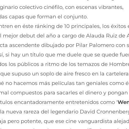
r
r
inario colectivo cinéfilo, con escenas vibrantes,
e
p
n
o
adas capas que forman el conjunto.
F
r
a
W
ren en éste ránking de 10 principales, los éxitos 
c
h
e
a
 el mejor debut del año a cargo de Alauda Ruiz de
b
t
 recta ascendente dibujado por Pilar Palomero con s
o
s
o
A
o sí, si hay un título que me duele que se quede fue
k
p
(
p
odos los públicos a ritmo de los temazos de Hombr
s
(
e
s
que supuso un soplo de aire fresco en la cartelera
a
e
ué no hacemos más películas tan geniales como é
b
a
r
b
 mal compuestos para sacarles el dinero y pongan
e
r
e
e
 títulos encantadoramente entretenidos como '
Wen
n
e
o la nueva rareza del legendario David Cronnenber
u
n
n
u
ja pero potente, que ese cine vanguardista aleja
a
n
n
a