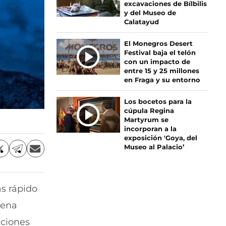
excavaciones de Bílbilis
S
y del Museo de
Calatayud
El Monegros Desert
Festival baja el telón
con un impacto de
entre 15 y 25 millones
en Fraga y su entorno
Los bocetos para la
cúpula Regina
Martyrum se
incorporan a la
exposición 'Goya, del
Museo al Palacio’
C
C
C
o
o
o
m
m
m
p
p
p
s rápido
a
a
a
r
r
r
uena
t
t
t
i
i
i
aciones