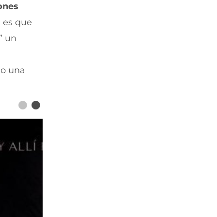
ones
d es que
” un
mo una