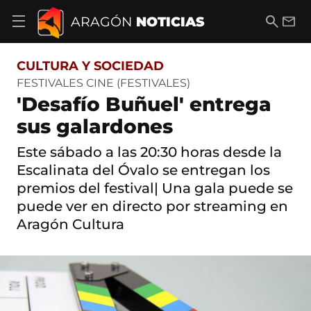
S
a
B
E
ARAGÓN
NOTICIAS
A
l
u
m
b
t
s
a
r
o
c
i
i
CULTURA Y SOCIEDAD
a
a
l
r
c
r
FESTIVALES CINE (FESTIVALES)
m
o
'Desafío Buñuel' entrega
e
n
n
t
sus galardones
ú
e
d
n
Este sábado a las 20:30 horas desde la
e
i
n
Escalinata del Óvalo se entregan los
d
a
o
premios del festival| Una gala puede se
v
e
puede ver en directo por streaming en
g
Aragón Cultura
a
c
i
ó
n