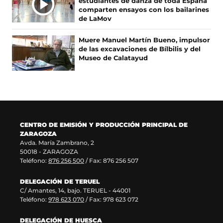
estudiantes de danza de toda España
S
e
e
e
u
comparten ensayos con los bailarines
n
v
e
n
de LaMov
u
a
n
a
n
v
u
n
Muere Manuel Martín Bueno, impulsor
a
e
n
u
de las excavaciones de Bílbilis y del
n
n
a
e
Museo de Calatayud
u
t
n
v
e
a
u
a
v
n
e
v
a
a
v
e
v
)
a
n
e
v
t
n
e
a
CENTRO DE EMISIÓN Y PRODUCCIÓN PRINCIPAL DE
t
n
n
ZARAGOZA
a
t
a
Avda. María Zambrano, 2
n
a
)
50018 - ZARAGOZA
a
n
Teléfono:
876 256 500
/ Fax: 876 256 507
)
a
)
DELEGACIÓN DE TERUEL
C/ Amantes, 14, bajo. TERUEL - 44001
Teléfono:
978 623 070
/ Fax: 978 623 072
DELEGACIÓN DE HUESCA