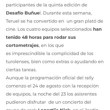
n
o
o
o
o
participantes de la quinta edición de
F
r
r
r
r
a
W
X
T
E
Desafío Buñue
l. Durante esta semana,
c
h
(
e
m
e
a
s
l
a
Teruel se ha convertido en un gran plató de
b
t
e
e
i
cine. Los cuatro equipos seleccionados
han
o
s
a
g
l
o
A
b
r
(
tenido 48 horas para rodar sus
k
p
r
a
s
(
p
e
m
e
cortometrajes
, en los que
s
(
e
(
a
e
s
n
s
b
es imprescindible la complicidad de los
a
e
u
e
r
turolenses, bien como extras o ayudando en
b
a
n
a
e
r
b
a
b
e
ciertas tareas.
e
r
n
r
n
e
e
u
e
u
Aunque la programación oficial del rally
n
e
e
e
n
comenzo el 24 de agosto co
u
n
v
n
a
n la recepción
n
u
a
u
n
de
equipos, la noche del 23 los asisrentes
a
n
v
n
u
n
a
e
a
e
pudieron disfrutar de un concierto del
u
n
n
n
v
e
u
t
u
a