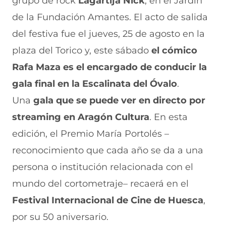
grupo de rock
Lagartija Nick
, en el Jardín
v
e
a
e
v
de la Fundación Amantes. El acto de salida
a
v
n
v
e
v
a
a
a
n
del festiva fue el jueves, 25 de agosto en la
e
v
)
v
t
n
e
e
a
plaza del Torico y, este sábado
el cómico
t
n
n
n
a
t
t
a
Rafa Maza es el encargado de conducir la
n
a
a
)
gala final en la Escalinata del Óvalo
.
a
n
n
)
a
a
Una
gala que se puede ver en directo por
)
)
streaming en Aragón Cultura
. En esta
edición, el Premio María Portolés –
reconocimiento que cada año se da a una
persona o institución relacionada con el
mundo del cortometraje– recaerá en el
Festival Internacional de Cine de Huesca
,
por su 50 aniversario.