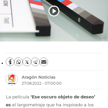
C
C
C
C
C
o
o
o
o
o
m
m
m
m
m
Aragón Noticias
p
p
p
p
p
a
a
a
a
a
27.08.2022 - 07:00:00
r
r
r
r
r
t
t
t
t
t
i
i
i
i
i
La película
‘Ese oscuro objeto de deseo’
r
r
r
r
r
es
el largometraje que ha inspirado a los
e
p
p
p
p