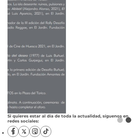
Si quieres estar al día de toda la actualidad, síguenos en
redes sociales:
S
S
S
S
í
í
í
í