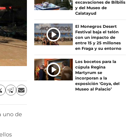
excavaciones de Bílbilis
S
y del Museo de
Calatayud
El Monegros Desert
Festival baja el telón
con un impacto de
entre 15 y 25 millones
en Fraga y su entorno
Los bocetos para la
cúpula Regina
Martyrum se
incorporan a la
exposición 'Goya, del
Museo al Palacio’
C
C
C
o
o
o
m
m
m
p
p
p
a uno de
a
a
a
r
r
r
t
t
t
i
i
i
ellos