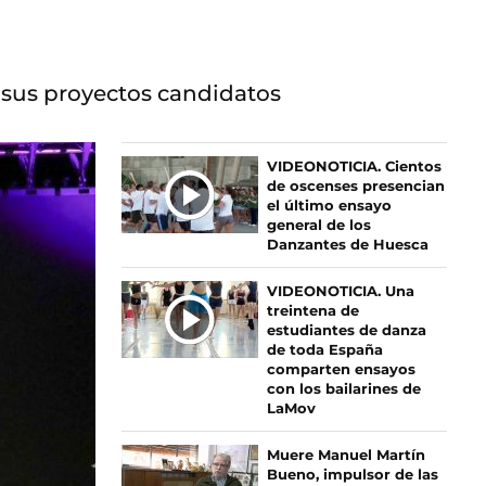
r sus proyectos candidatos
Ú
VIDEONOTICIA. Cientos
de oscenses presencian
L
el último ensayo
T
general de los
I
Danzantes de Huesca
M
A
VIDEONOTICIA. Una
S
treintena de
estudiantes de danza
N
de toda España
O
comparten ensayos
T
con los bailarines de
I
LaMov
C
I
Muere Manuel Martín
Bueno, impulsor de las
A