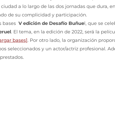
r
r
a ciudad a lo largo de las dos jornadas que dura, e
e
p
n
o
ndo de su complicidad y participación.
F
r
a
W
as bases
V edición de Desafío Buñue
l, que se cel
c
h
e
a
eruel
. El tema, en la edición de 2022, será la pelíc
b
t
argar bases]
. Por otro lado, la organización propo
o
s
o
A
pos seleccionados y un actor/actriz profesional. A
k
p
(
p
prestados.
s
(
e
s
a
e
b
a
r
b
e
r
e
e
n
e
u
n
n
u
a
n
n
a