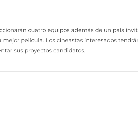
u
n
e
u
v
e
a
v
v
a
eccionarán cuatro equipos además de un país invit
e
v
n
e
a mejor película. Los cineastas interesados tendrá
t
n
entar sus proyectos candidatos.
a
t
n
a
a
n
)
a
)