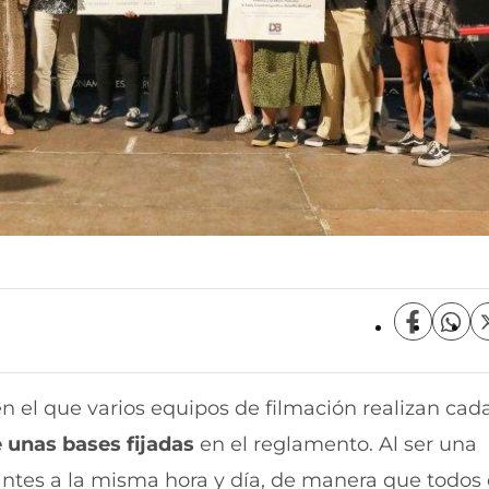
C
C
o
o
m
m
p
p
en el que varios equipos de filmación realizan cad
a
a
r
r
 unas bases fijadas
en el reglamento. Al ser una
t
t
i
i
pantes a la misma hora y día, de manera que todos 