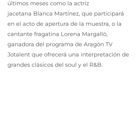
últimos meses como la actriz
e
v
)
v
t
n
e
e
a
jacetana Blanca Martínez, que participará
t
n
n
n
a
t
t
a
en el acto de apertura de la muestra, o la
n
a
a
)
cantante fragatina Lorena Margalló,
a
n
n
)
a
a
ganadora del programa de Aragón TV
)
)
Jotalent que ofrecerá una interpretación de
grandes clásicos del soul y el R&B.