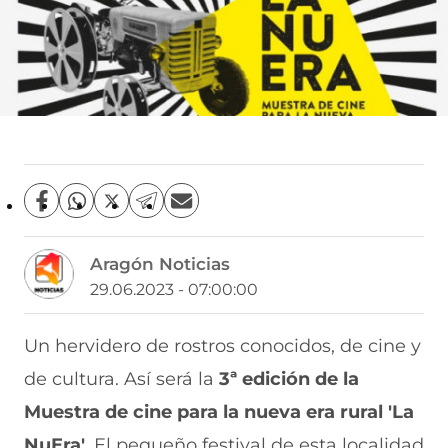
C
C
C
C
C
o
o
o
o
o
m
m
m
m
m
Aragón Noticias
p
p
p
p
p
a
a
a
a
a
29.06.2023 - 07:00:00
r
r
r
r
r
t
t
t
t
t
i
i
i
i
i
Un hervidero de rostros conocidos, de cine y
r
r
r
r
r
de cultura. Así será la
3ª edición de la
e
p
p
p
p
n
o
o
o
o
Muestra de cine para la nueva era rural 'La
F
r
r
r
r
a
W
X
T
E
NuEra'
. El pequeño festival de esta localidad