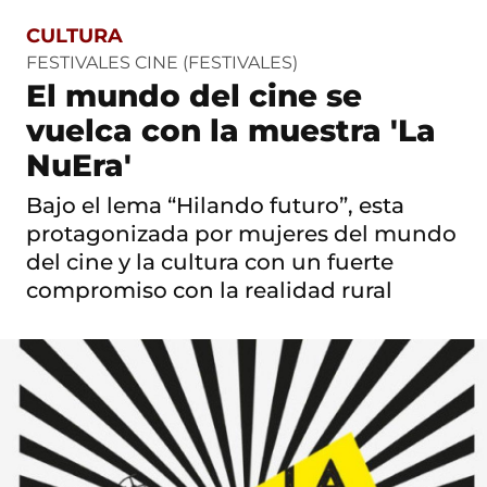
CULTURA
S
a
FESTIVALES CINE (FESTIVALES)
l
El mundo del cine se
t
o
vuelca con la muestra 'La
a
c
NuEra'
o
n
Bajo el lema “Hilando futuro”, esta
t
protagonizada por mujeres del mundo
e
n
del cine y la cultura con un fuerte
i
compromiso con la realidad rural
d
o