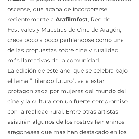
c
h
(
e
m
e
a
s
l
a
oscense, que acaba de incorporarse
b
t
e
e
i
recientemente a
Arafilmfest
, Red de
o
s
a
g
l
o
A
b
r
(
Festivales y Muestras de Cine de Aragón,
k
p
r
a
s
(
p
e
m
e
crece poco a poco perfilándose como una
s
(
e
(
a
e
s
n
s
b
de las propuestas sobre cine y ruralidad
a
e
u
e
r
más llamativas de la comunidad.
b
a
n
a
e
r
b
a
b
e
La edición de este año, que se celebra bajo
e
r
n
r
n
e
e
u
e
u
el lema “Hilando futuro”, va a estar
n
e
e
e
n
protagonizada por mujeres del mundo del
u
n
v
n
a
n
u
a
u
n
cine y la cultura con un fuerte compromiso
a
n
v
n
u
n
a
e
a
e
con la realidad rural. Entre otras artistas
u
n
n
n
v
e
u
t
u
a
asistirán algunos de los rostros femeninos
v
e
a
e
v
aragoneses que más han destacado en los
a
v
n
v
e
v
a
a
a
n