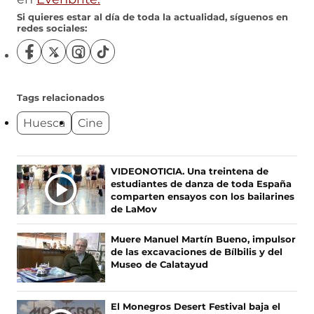
Si quieres estar al día de toda la actualidad, síguenos en
redes sociales:
S
S
S
S
í
í
í
í
g
g
g
g
u
u
u
u
Tags relacionados
e
e
e
e
Huesca
Cine
n
n
n
n
o
o
o
o
s
s
s
s
e
e
e
e
Ú
VIDEONOTICIA. Una treintena de
n
n
n
n
estudiantes de danza de toda España
L
F
X
I
T
comparten ensayos con los bailarines
T
a
(
n
i
de LaMov
c
s
s
k
I
e
e
t
T
M
Muere Manuel Martín Bueno, impulsor
b
a
a
o
A
de las excavaciones de Bílbilis y del
o
b
g
k
S
Museo de Calatayud
o
r
r
(
N
k
e
a
s
O
(
e
m
e
El Monegros Desert Festival baja el
s
n
(
a
T