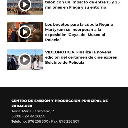
telón con un impacto de entre 15 y 25
e
u
s
b
I
millones en Fraga y su entorno
a
n
e
r
C
b
a
a
e
I
r
n
b
e
A
Los bocetos para la cúpula Regina
e
u
r
n
Martyrum se incorporan a la
S
e
e
e
u
exposición 'Goya, del Museo al
n
v
e
n
Palacio’
u
a
n
a
n
v
u
n
VIDEONOTICIA. Finaliza la novena
a
e
n
u
edición del certamen de cine exprés
n
n
a
e
Belchite de Película
u
t
n
v
e
a
u
a
v
n
e
v
a
a
v
e
v
)
a
n
e
v
t
n
e
a
CENTRO DE EMISIÓN Y PRODUCCIÓN PRINCIPAL DE
t
n
n
ZARAGOZA
a
t
a
Avda. María Zambrano, 2
n
a
)
50018 - ZARAGOZA
a
n
Teléfono:
876 256 500
/ Fax: 876 256 507
)
a