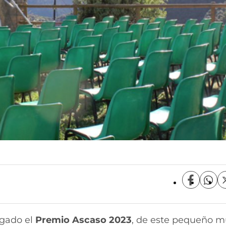
C
C
o
o
m
m
p
p
rgado el
Premio Ascaso 2023
, de este pequeño m
a
a