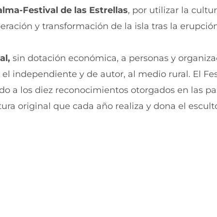
r
r
alma-Festival de las Estrellas
, por utilizar la cultu
t
t
i
i
ración y transformación de la isla tras la erupció
r
r
e
p
n
o
al,
sin dotación económica, a personas y organiza
F
r
a
W
el independiente y de autor, al medio rural. El Fes
c
h
e
a
ado a los diez reconocimientos otorgados en las p
b
t
ura original que cada año realiza y dona el escult
o
s
o
A
k
p
(
p
s
(
e
s
a
e
b
a
r
b
e
r
e
e
n
e