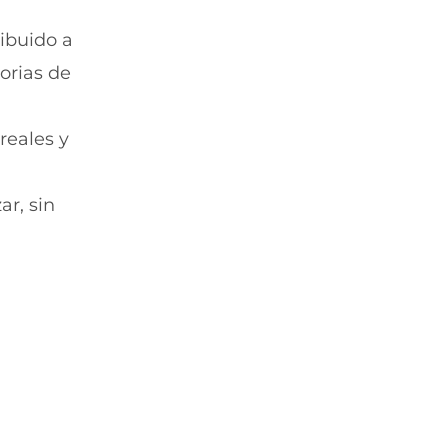
ribuido a
torias de
reales y
r, sin