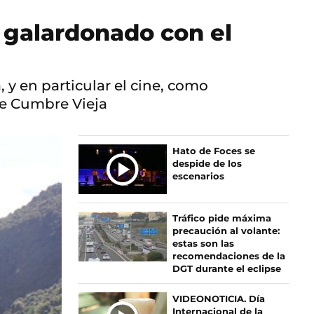
, galardonado con el
, y en particular el cine, como
de Cumbre Vieja
Ú
Hato de Foces se
despide de los
L
escenarios
T
I
M
Tráfico pide máxima
A
precaución al volante:
S
estas son las
recomendaciones de la
N
DGT durante el eclipse
O
T
VIDEONOTICIA. Día
I
Internacional de la