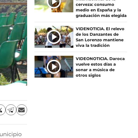
C
cerveza: consumo
I
medio en España y la
graduación más elegida
A
S
VIDENOTICIA. El relevo
de los Danzantes de
San Lorenzo mantiene
viva la tradición
VIDEONOTICIA. Daroca
vuelve estos días a
sonar a música de
otros siglos
C
C
C
o
o
o
m
m
m
p
p
p
unicipio
a
a
a