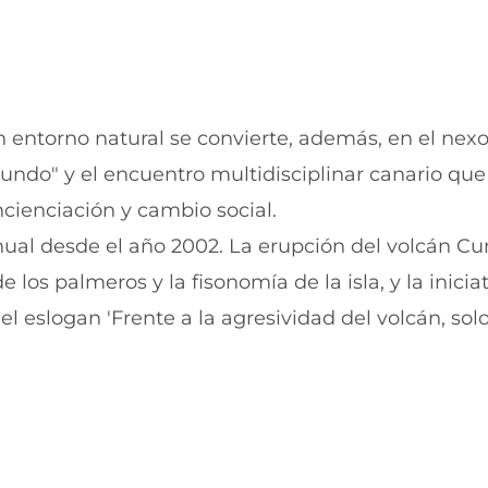
u
n
n
u
a
n
n
a
u
n
e
u
v
e
 un entorno natural se convierte, además, en el nex
a
v
v
a
ndo" y el encuentro multidisciplinar canario que
e
v
n
e
cienciación y cambio social.
t
n
anual desde el año 2002. La erupción del volcán C
a
t
n
a
 los palmeros y la fisonomía de la isla, y la inicia
a
n
)
a
l eslogan 'Frente a la agresividad del volcán, sol
)