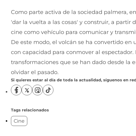
Como parte activa de la sociedad palmera, en 
'dar la vuelta a las cosas' y construir, a part
cine como vehículo para comunicar y transmit
De este modo, el volcán se ha convertido en u
con capacidad para conmover al espectador. El
transformaciones que se han dado desde la er
olvidar el pasado.
Si quieres estar al día de toda la actualidad, síguenos en red
S
S
S
S
í
í
í
í
g
g
g
g
u
u
u
u
Tags relacionados
e
e
e
e
Cine
n
n
n
n
o
o
o
o
s
s
s
s