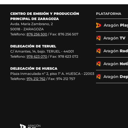
e
e
e
e
n
n
n
n
F
X
I
T
CENTRO DE EMISIÓN Y PRODUCCIÓN
PLATAFORMA
a
(
n
i
PRINCIPAL DE ZARAGOZA
c
s
s
k
Avda. María Zambrano, 2
Aragón
Pla
50018 - ZARAGOZA
e
e
t
T
Teléfono:
876 256 500
/ Fax: 876 256 507
b
a
a
o
Aragón
TV
o
b
g
k
o
r
r
(
DELEGACIÓN DE TERUEL
Aragón
Rad
k
e
a
s
C/ Amantes, 14, bajo. TERUEL - 44001
(
e
m
e
Teléfono:
978 623 070
/ Fax: 978 623 072
s
n
(
a
Aragón
Not
e
u
s
b
DELEGACIÓN DE HUESCA
a
n
e
r
Plaza Inmaculada nº 2, piso 1º A. HUESCA - 22003
Aragón
Dep
b
a
a
e
Teléfono:
974 212 762
/ Fax: 974 212 757
r
n
b
e
e
u
r
n
e
e
e
u
n
v
e
n
u
a
n
a
n
v
u
n
a
e
n
u
n
n
a
e
u
t
n
v