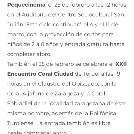
n
o
o
o
o
Pequecinema
, el 25 de febrero a las 12 horas
F
r
r
r
r
a
W
X
T
E
en el Auditorio del Centro Sociocultural San
c
h
(
e
m
e
a
s
l
a
Julián. Este ciclo continuará el 4 y el 11 de
b
t
e
e
i
marzo, con la proyección de cortos para
o
s
a
g
l
o
A
b
r
(
niños de 2 a 8 años y entrada gratuita hasta
k
p
r
a
s
(
p
e
m
e
completar aforo.
s
(
e
(
a
e
s
n
s
b
También el 25 de febrero se celebrará el
XXII
a
e
u
e
r
Encuentro Coral Ciudad
de Teruel a las 19
b
a
n
a
e
r
b
a
b
e
horas en el Claustro del Obispado, con la
e
r
n
r
n
e
e
u
e
u
Coral Aljafería de Zaragoza y la Coral
n
e
e
e
n
Sobradiel de la localidad zaragozana de este
u
n
v
n
a
n
u
a
u
n
mismo nombre, además de la Polifónica
a
n
v
n
u
n
a
e
a
e
Turolense. La entrada también es libre
u
n
n
n
v
e
u
t
u
a
hasta completar aforo.