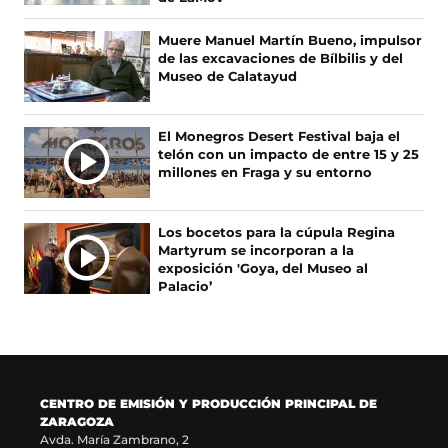
N
k
e
a
s
O
(
e
m
e
Muere Manuel Martín Bueno, impulsor
s
n
(
a
T
de las excavaciones de Bílbilis y del
e
u
s
b
I
Museo de Calatayud
a
n
e
r
C
b
a
a
e
I
r
n
b
e
A
El Monegros Desert Festival baja el
e
u
r
n
telón con un impacto de entre 15 y 25
S
e
e
e
u
millones en Fraga y su entorno
n
v
e
n
u
a
n
a
n
v
u
n
Los bocetos para la cúpula Regina
a
e
n
u
Martyrum se incorporan a la
n
n
a
e
exposición 'Goya, del Museo al
u
t
n
v
Palacio’
e
a
u
a
v
n
e
v
a
a
v
e
v
)
a
n
e
v
t
n
e
a
CENTRO DE EMISIÓN Y PRODUCCIÓN PRINCIPAL DE
t
n
n
ZARAGOZA
a
t
a
Avda. María Zambrano, 2
n
a
)