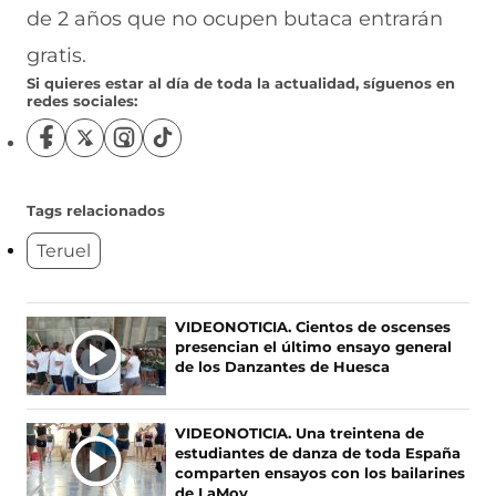
de 2 años que no ocupen butaca entrarán
gratis.
Si quieres estar al día de toda la actualidad, síguenos en
redes sociales:
S
S
S
S
í
í
í
í
g
g
g
g
u
u
u
u
Tags relacionados
e
e
e
e
Teruel
n
n
n
n
o
o
o
o
s
s
s
s
e
e
e
e
Ú
VIDEONOTICIA. Cientos de oscenses
n
n
n
n
presencian el último ensayo general
L
F
X
I
T
de los Danzantes de Huesca
T
a
(
n
i
c
s
s
k
I
e
e
t
T
M
VIDEONOTICIA. Una treintena de
b
a
a
o
A
estudiantes de danza de toda España
o
b
g
k
S
comparten ensayos con los bailarines
o
r
r
(
de LaMov