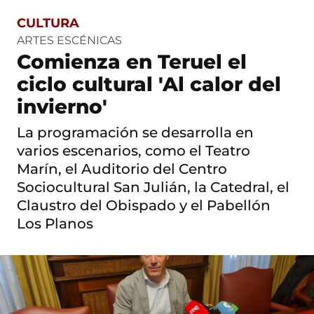
CULTURA
S
a
ARTES ESCÉNICAS
l
Comienza en Teruel el
t
o
ciclo cultural 'Al calor del
a
c
invierno'
o
n
La programación se desarrolla en
t
varios escenarios, como el Teatro
e
n
Marín, el Auditorio del Centro
i
Sociocultural San Julián, la Catedral, el
d
o
Claustro del Obispado y el Pabellón
Los Planos