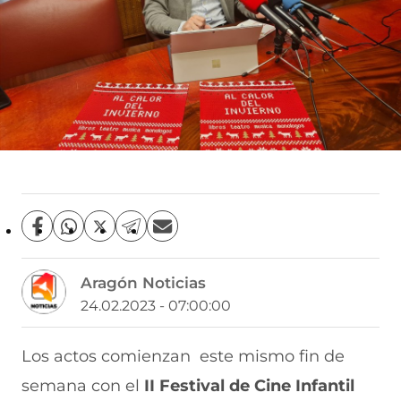
C
C
C
C
C
o
o
o
o
o
m
m
m
m
m
Aragón Noticias
p
p
p
p
p
a
a
a
a
a
24.02.2023 - 07:00:00
r
r
r
r
r
t
t
t
t
t
i
i
i
i
i
Los actos comienzan este mismo fin de
r
r
r
r
r
semana con el
II Festival de Cine Infantil
e
p
p
p
p