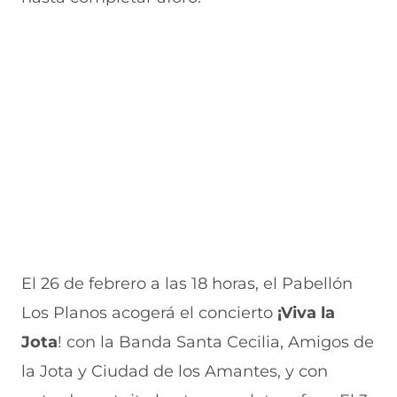
v
e
a
e
v
a
v
n
v
e
v
a
a
a
n
e
v
)
v
t
n
e
e
a
t
n
n
n
a
t
t
a
n
a
a
)
a
n
n
)
a
a
)
)
El 26 de febrero a las 18 horas, el Pabellón
Los Planos acogerá el concierto
¡Viva la
Jota
! con la Banda Santa Cecilia, Amigos de
la Jota y Ciudad de los Amantes, y con