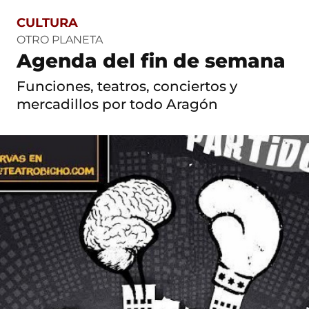
CULTURA
S
a
OTRO PLANETA
l
Agenda del fin de semana
t
o
Funciones, teatros, conciertos y
a
c
mercadillos por todo Aragón
o
n
t
e
n
i
d
o