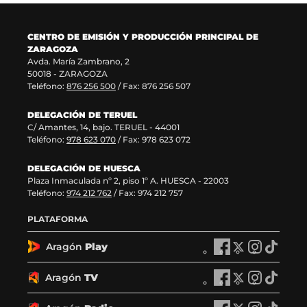
v
)
a
n
e
v
t
n
e
a
CENTRO DE EMISIÓN Y PRODUCCIÓN PRINCIPAL DE
t
n
n
ZARAGOZA
a
t
a
Avda. María Zambrano, 2
n
a
)
50018 - ZARAGOZA
a
n
Teléfono:
876 256 500
/ Fax: 876 256 507
)
a
)
DELEGACIÓN DE TERUEL
C/ Amantes, 14, bajo. TERUEL - 44001
Teléfono:
978 623 070
/ Fax: 978 623 072
DELEGACIÓN DE HUESCA
Plaza Inmaculada nº 2, piso 1º A. HUESCA - 22003
Teléfono:
974 212 762
/ Fax: 974 212 757
PLATAFORMA
Aragón
Play
A
A
A
A
r
r
r
r
a
a
a
a
Aragón
TV
A
A
A
A
g
g
g
g
r
r
r
r
ó
ó
ó
ó
a
a
a
a