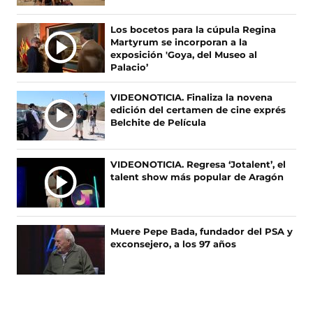
c
s
s
k
I
e
e
t
T
M
Los bocetos para la cúpula Regina
b
a
a
o
A
Martyrum se incorporan a la
o
b
g
k
S
exposición 'Goya, del Museo al
o
r
r
(
Palacio’
N
k
e
a
s
O
(
e
m
e
VIDEONOTICIA. Finaliza la novena
s
n
(
a
T
edición del certamen de cine exprés
e
u
s
b
I
Belchite de Película
a
n
e
r
C
b
a
a
e
I
r
n
b
e
A
VIDEONOTICIA. Regresa ‘Jotalent’, el
e
u
r
n
talent show más popular de Aragón
S
e
e
e
u
n
v
e
n
u
a
n
a
n
v
u
n
Muere Pepe Bada, fundador del PSA y
a
e
n
u
exconsejero, a los 97 años
n
n
a
e
u
t
n
v
e
a
u
a
v
n
e
v
a
a
v
e