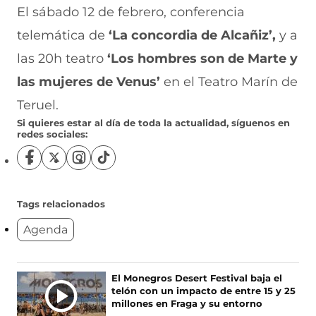
El sábado 12 de febrero, conferencia
telemática de
‘La concordia de Alcañiz’,
y a
las 20h teatro
‘Los hombres son de Marte y
las mujeres de Venus’
en el Teatro Marín de
Teruel.
Si quieres estar al día de toda la actualidad, síguenos en
redes sociales:
S
S
S
S
í
í
í
í
g
g
g
g
u
u
u
u
Tags relacionados
e
e
e
e
Agenda
n
n
n
n
o
o
o
o
s
s
s
s
e
e
e
e
Ú
El Monegros Desert Festival baja el
n
n
n
n
telón con un impacto de entre 15 y 25
L
F
X
I
T
millones en Fraga y su entorno
T
a
(
n
i