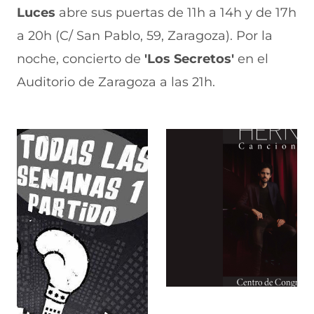
n
e
e
a
Luces
abre sus puertas de 11h a 14h y de 17h
t
n
n
n
a 20h (C/ San Pablo, 59, Zaragoza). Por la
a
t
t
a
n
a
a
)
noche, concierto de
'Los Secretos'
en el
a
n
n
)
a
a
Auditorio de Zaragoza a las 21h.
)
)