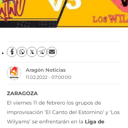
C
C
C
C
C
o
o
o
o
o
m
m
m
m
m
Aragón Noticias
p
p
p
p
p
a
a
a
a
a
11.02.2022 - 07:00:00
r
r
r
r
r
t
t
t
t
t
i
i
i
i
i
ZARAGOZA
r
r
r
r
r
El viernes 11 de febrero los grupos de
e
p
p
p
p
n
o
o
o
o
improvisación ‘El Canto del Estornino’ y ‘Los
F
r
r
r
r
a
W
X
T
E
Wilyams’ se enfrentarán en la
Liga de
c
h
(
e
m