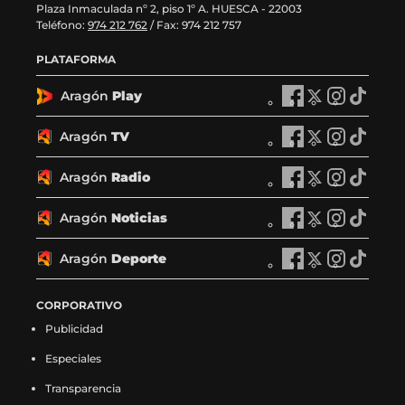
Plaza Inmaculada nº 2, piso 1º A. HUESCA - 22003
Teléfono:
974 212 762
/ Fax: 974 212 757
PLATAFORMA
Aragón
Play
A
A
A
A
r
r
r
r
a
a
a
a
Aragón
TV
A
A
A
A
g
g
g
g
r
r
r
r
ó
ó
ó
ó
a
a
a
a
Aragón
Radio
n
A
n
A
n
A
n
A
g
g
g
g
P
r
P
r
P
r
P
r
ó
ó
ó
ó
l
a
l
a
l
a
l
a
Aragón
Noticias
n
A
n
A
n
A
n
A
a
g
a
g
a
g
a
g
T
r
T
r
T
r
T
r
y
ó
y
ó
y
ó
y
ó
V
a
V
a
V
a
V
a
Aragón
Deporte
e
n
A
e
n
A
e
n
A
e
n
A
e
g
e
g
e
g
e
g
n
R
r
n
R
r
n
R
r
n
R
r
n
ó
n
ó
n
ó
n
ó
F
a
a
X
a
a
I
a
a
T
a
a
CORPORATIVO
F
n
X
n
I
n
T
n
a
d
g
(
d
g
n
d
g
i
d
g
a
N
(
N
n
N
i
N
Publicidad
c
i
ó
s
i
ó
s
i
ó
k
i
ó
c
o
s
o
s
o
k
o
e
o
n
e
o
n
t
o
n
t
o
n
e
t
e
t
t
t
t
t
Especiales
b
e
D
a
e
D
a
e
D
o
e
D
b
i
a
i
a
i
o
i
o
n
e
b
n
e
g
n
e
k
n
e
o
c
b
c
g
c
k
c
Transparencia
o
F
p
r
X
p
r
I
p
(
T
p
o
i
r
i
r
i
(
i