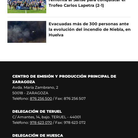
b
a
a
e
Trofeo Carlos Lapetra (2-1)
r
n
b
e
e
u
r
n
e
e
e
u
Evacuadas más de 300 personas ante
n
v
e
n
la evolución del incendio de Niebla, en
u
a
n
a
Huelva
n
v
u
n
a
e
n
u
n
n
a
e
u
t
n
v
e
a
u
a
v
n
e
v
a
a
v
e
CENTRO DE EMISIÓN Y PRODUCCIÓN PRINCIPAL DE
v
)
a
n
ZARAGOZA
e
v
t
Avda. María Zambrano, 2
n
e
a
50018 - ZARAGOZA
t
n
n
Teléfono:
876 256 500
/ Fax: 876 256 507
a
t
a
n
a
)
DELEGACIÓN DE TERUEL
a
n
C/ Amantes, 14, bajo. TERUEL - 44001
)
a
Teléfono:
978 623 070
/ Fax: 978 623 072
)
DELEGACIÓN DE HUESCA