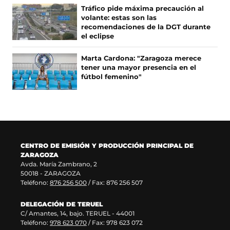
e
u
s
b
Tráfico pide máxima precaución al
a
n
e
r
volante: estas son las
b
a
a
e
recomendaciones de la DGT durante
r
n
b
e
el eclipse
e
u
r
n
e
e
e
u
Marta Cardona: "Zaragoza merece
n
v
e
n
tener una mayor presencia en el
u
a
n
a
fútbol femenino"
n
v
u
n
a
e
n
u
n
n
a
e
u
t
n
v
e
a
u
a
v
n
e
v
a
a
v
e
CENTRO DE EMISIÓN Y PRODUCCIÓN PRINCIPAL DE
v
)
a
n
ZARAGOZA
e
v
t
Avda. María Zambrano, 2
n
e
a
50018 - ZARAGOZA
t
n
n
Teléfono:
876 256 500
/ Fax: 876 256 507
a
t
a
n
a
)
DELEGACIÓN DE TERUEL
a
n
C/ Amantes, 14, bajo. TERUEL - 44001
)
a
Teléfono:
978 623 070
/ Fax: 978 623 072
)