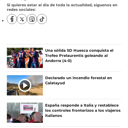
Si quieres estar al día de toda la actualidad, síguenos en
redes sociales:
S
S
S
S
í
í
í
í
g
g
g
g
u
u
u
u
e
e
e
e
n
n
n
n
Una sólida SD Huesca conquista el
o
o
o
o
Trofeo Prelaurentis goleando al
s
s
s
s
Andorra (4-0)
e
e
e
e
n
n
n
n
F
X
I
T
Declarado un incendio forestal en
a
(
n
i
Calatayud
c
s
s
k
e
e
t
T
b
a
a
o
o
b
g
k
España responde a Italia y restablece
o
r
r
(
los controles fronterizos a los viajeros
k
e
a
s
italianos
(
e
m
e
s
n
(
a