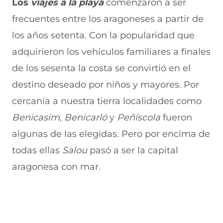
Los
viajes a la playa
comenzaron a ser
a
v
n
v
e
frecuentes entre los aragoneses a partir de
v
a
a
a
n
e
v
)
v
t
los años setenta. Con la popularidad que
n
e
e
a
t
n
n
n
adquirieron los vehículos familiares a finales
a
t
t
a
n
a
a
)
de los sesenta la costa se convirtió en el
a
n
n
destino deseado por niños y mayores. Por
)
a
a
)
)
cercanía a nuestra tierra localidades como
Benicasim
,
Benicarló
y
Peñíscola
fueron
algunas de las elegidas. Pero por encima de
todas ellas
Salou
pasó a ser la capital
aragonesa con mar.