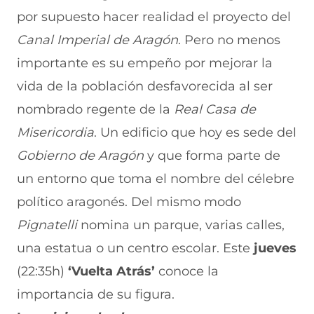
F
r
r
r
r
por supuesto hacer realidad el proyecto del
a
W
X
T
E
c
h
(
e
m
Canal Imperial de Aragón
. Pero no menos
e
a
s
l
a
b
t
e
e
i
importante es su empeño por mejorar la
o
s
a
g
l
vida de la población desfavorecida al ser
o
A
b
r
(
k
p
r
a
s
nombrado regente de la
Real Casa de
(
p
e
m
e
s
(
e
(
a
Misericordia
. Un edificio que hoy es sede del
e
s
n
s
b
a
e
u
e
r
Gobierno de Aragón
y que forma parte de
b
a
n
a
e
un entorno que toma el nombre del célebre
r
b
a
b
e
e
r
n
r
n
político aragonés. Del mismo modo
e
e
u
e
u
n
e
e
e
n
Pignatelli
nomina un parque, varias calles,
u
n
v
n
a
n
u
a
u
n
una estatua o un centro escolar. Este
jueves
a
n
v
n
u
(22:35h)
‘Vuelta Atrás’
conoce la
n
a
e
a
e
u
n
n
n
v
importancia de su figura.
e
u
t
u
a
v
e
a
e
v