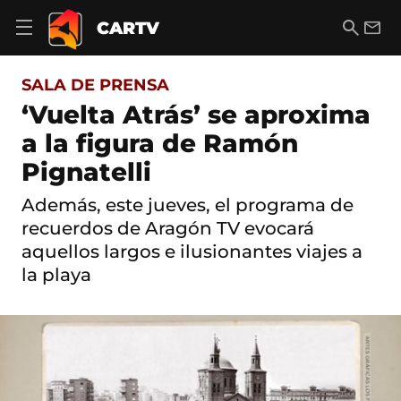
S
a
B
E
CARTV
A
l
u
m
b
t
s
a
r
o
c
i
i
SALA DE PRENSA
a
a
l
r
c
r
‘Vuelta Atrás’ se aproxima
m
o
e
a la figura de Ramón
n
n
t
ú
Pignatelli
e
d
n
e
i
Además, este jueves, el programa de
n
d
recuerdos de Aragón TV evocará
a
o
v
aquellos largos e ilusionantes viajes a
e
la playa
g
a
c
i
ó
n