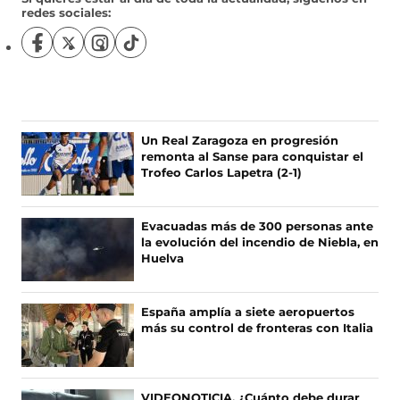
redes sociales:
S
S
S
S
í
í
í
í
g
g
g
g
u
u
u
u
e
e
e
e
n
n
n
n
Un Real Zaragoza en progresión
o
o
o
o
remonta al Sanse para conquistar el
s
s
s
s
Trofeo Carlos Lapetra (2-1)
e
e
e
e
n
n
n
n
F
X
I
T
Evacuadas más de 300 personas ante
a
(
n
i
la evolución del incendio de Niebla, en
c
s
s
k
Huelva
e
e
t
T
b
a
a
o
o
b
g
k
España amplía a siete aeropuertos
o
r
r
(
más su control de fronteras con Italia
k
e
a
s
(
e
m
e
s
n
(
a
e
u
s
b
VIDEONOTICIA. ¿Cuánto debe durar