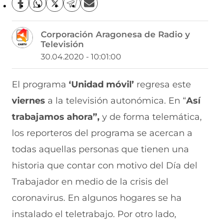
C
C
C
C
C
o
o
o
o
o
m
m
m
m
m
Corporación Aragonesa de Radio y
p
p
p
p
p
Televisión
a
a
a
a
a
r
r
r
r
r
30.04.2020 - 10:01:00
t
t
t
t
t
i
i
i
i
i
r
r
r
r
r
El programa
‘Unidad móvil’
regresa este
e
p
p
p
p
viernes
a la televisión autonómica. En “
Así
n
o
o
o
o
F
r
r
r
r
trabajamos ahora”,
y de forma telemática,
a
W
X
T
E
c
h
(
e
m
los reporteros del programa se acercan a
e
a
s
l
a
b
t
e
e
i
todas aquellas personas que tienen una
o
s
a
g
l
historia que contar con motivo del Día del
o
A
b
r
(
k
p
r
a
s
Trabajador en medio de la crisis del
(
p
e
m
e
s
(
e
(
a
coronavirus. En algunos hogares se ha
e
s
n
s
b
a
e
u
e
r
instalado el teletrabajo. Por otro lado,