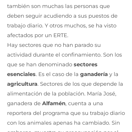
b
a
n
a
e
también son muchas las personas que
r
b
a
b
e
e
r
n
r
n
deben seguir acudiendo a sus puestos de
e
e
u
e
u
n
e
e
e
n
trabajo diario. Y otros muchos, se ha visto
u
n
v
n
a
n
u
a
u
n
afectados por un ERTE.
a
n
v
n
u
Hay sectores que no han parado su
n
a
e
a
e
u
n
n
n
v
actividad durante el confinamiento. Son los
e
u
t
u
a
v
e
a
e
v
que se han denominado
sectores
a
v
n
v
e
esenciales
v
a
a
. Es el caso de la
a
n
ganadería
y la
e
v
)
v
t
agricultura
. Sectores de los que depende la
n
e
e
a
t
n
n
n
alimentación de la población. María José,
a
t
t
a
n
a
a
)
ganadera de
Alfamén
, cuenta a una
a
n
n
reportera del programa que su trabajo diario
)
a
a
)
)
con los animales apenas ha cambiado. Sin