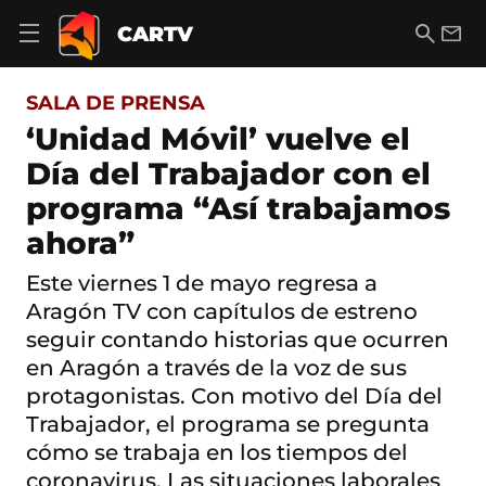
S
a
B
E
CARTV
A
l
u
m
b
t
s
a
r
o
c
i
i
SALA DE PRENSA
a
a
l
r
c
r
‘Unidad Móvil’ vuelve el
m
o
e
Día del Trabajador con el
n
n
t
ú
programa “Así trabajamos
e
d
n
ahora”
e
i
n
d
a
Este viernes 1 de mayo regresa a
o
v
Aragón TV con capítulos de estreno
e
g
seguir contando historias que ocurren
a
en Aragón a través de la voz de sus
c
protagonistas. Con motivo del Día del
i
ó
Trabajador, el programa se pregunta
n
cómo se trabaja en los tiempos del
coronavirus. Las situaciones laborales