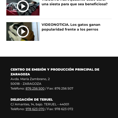
a
n
e
r
una siesta para que sea beneficiosa?
b
a
a
e
r
n
b
e
e
u
r
n
e
e
e
u
VIDEONOTICIA. Los gatos ganan
n
v
e
n
popularidad frente a los perros
u
a
n
a
n
v
u
n
a
e
n
u
n
n
a
e
u
t
n
v
e
a
u
a
v
n
e
v
a
a
v
e
CENTRO DE EMISIÓN Y PRODUCCIÓN PRINCIPAL DE
v
)
a
n
ZARAGOZA
e
v
t
Avda. María Zambrano, 2
n
e
a
50018 - ZARAGOZA
t
n
n
Teléfono:
876 256 500
/ Fax: 876 256 507
a
t
a
n
a
)
DELEGACIÓN DE TERUEL
a
n
C/ Amantes, 14, bajo. TERUEL - 44001
)
a
Teléfono:
978 623 070
/ Fax: 978 623 072
)