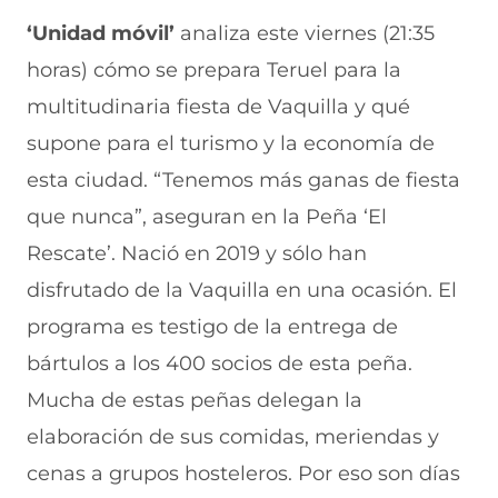
i
i
i
i
i
r
r
r
r
r
‘Unidad móvil’
analiza este viernes (21:35
e
p
p
p
p
horas) cómo se prepara Teruel para la
n
o
o
o
o
F
r
r
r
r
multitudinaria fiesta de Vaquilla y qué
a
W
X
T
E
c
h
(
e
m
supone para el turismo y la economía de
e
a
s
l
a
b
t
e
e
i
esta ciudad.
“Tenemos más ganas de fiesta
o
s
a
g
l
que nunca”, aseguran en la Peña ‘El
o
A
b
r
(
k
p
r
a
s
Rescate’. Nació en 2019 y sólo han
(
p
e
m
e
s
(
e
(
a
disfrutado de la Vaquilla en una ocasión. El
e
s
n
s
b
a
e
u
e
r
programa es testigo de la entrega de
b
a
n
a
e
bártulos a los 400 socios de esta peña.
r
b
a
b
e
e
r
n
r
n
Mucha de estas peñas delegan la
e
e
u
e
u
n
e
e
e
n
elaboración de sus comidas, meriendas y
u
n
v
n
a
n
u
a
u
n
cenas a grupos hosteleros. Por eso son días
a
n
v
n
u