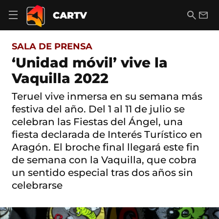
S
a
B
E
CARTV
A
l
u
m
b
t
s
a
r
o
c
i
i
SALA DE PRENSA
a
a
l
r
c
r
‘Unidad móvil’ vive la
m
o
e
Vaquilla 2022
n
n
t
ú
e
Teruel vive inmersa en su semana más
d
n
e
festiva del año. Del 1 al 11 de julio se
i
n
d
celebran las Fiestas del Ángel, una
a
o
fiesta declarada de Interés Turístico en
v
e
Aragón. El broche final llegará este fin
g
de semana con la Vaquilla, que cobra
a
c
un sentido especial tras dos años sin
i
celebrarse
ó
n