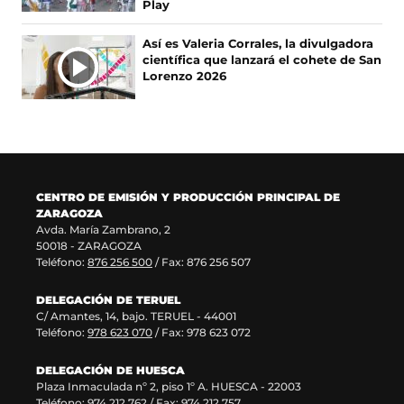
Play
e
u
r
n
e
e
e
u
Así es Valeria Corrales, la divulgadora
n
v
e
n
científica que lanzará el cohete de San
u
a
n
a
Lorenzo 2026
n
v
u
n
a
e
n
u
n
n
a
e
u
t
n
v
e
a
u
a
v
n
e
v
a
a
v
e
CENTRO DE EMISIÓN Y PRODUCCIÓN PRINCIPAL DE
v
)
a
n
ZARAGOZA
e
v
t
Avda. María Zambrano, 2
n
e
a
50018 - ZARAGOZA
t
n
n
Teléfono:
876 256 500
/ Fax: 876 256 507
a
t
a
n
a
)
DELEGACIÓN DE TERUEL
a
n
C/ Amantes, 14, bajo. TERUEL - 44001
)
a
Teléfono:
978 623 070
/ Fax: 978 623 072
)
DELEGACIÓN DE HUESCA
Plaza Inmaculada nº 2, piso 1º A. HUESCA - 22003
Teléfono:
974 212 762
/ Fax: 974 212 757