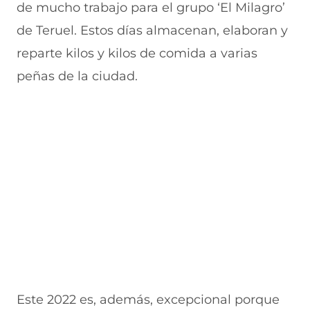
de mucho trabajo para el grupo ‘El Milagro’
n
a
e
a
e
u
n
n
n
v
de Teruel. Estos días almacenan, elaboran y
e
u
t
u
a
v
e
a
e
v
reparte kilos y kilos de comida a varias
a
v
n
v
e
peñas de la ciudad.
v
a
a
a
n
e
v
)
v
t
n
e
e
a
t
n
n
n
a
t
t
a
n
a
a
)
a
n
n
)
a
a
)
)
Este 2022 es, además, excepcional porque