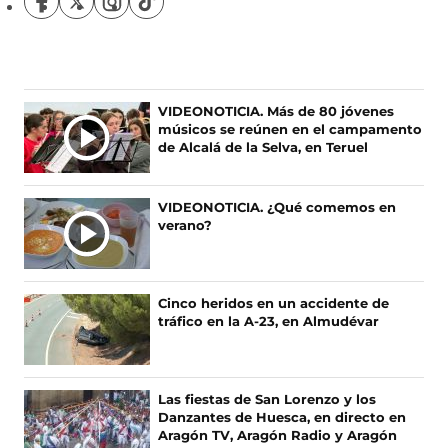
S
S
S
S
í
í
í
í
g
g
g
g
u
u
u
u
e
e
e
e
n
n
n
n
VIDEONOTICIA. Más de 80 jóvenes
o
o
o
o
músicos se reúnen en el campamento
s
s
s
s
de Alcalá de la Selva, en Teruel
e
e
e
e
n
n
n
n
F
X
I
T
VIDEONOTICIA. ¿Qué comemos en
a
(
n
i
verano?
c
s
s
k
e
e
t
T
b
a
a
o
o
b
g
k
Cinco heridos en un accidente de
o
r
r
(
tráfico en la A-23, en Almudévar
k
e
a
s
(
e
m
e
s
n
(
a
e
u
s
b
Las fiestas de San Lorenzo y los
a
n
e
r
Danzantes de Huesca, en directo en
b
a
a
e
Aragón TV, Aragón Radio y Aragón
r
n
b
e