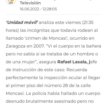
Televisión
a
a
a
a
a
r
r
r
r
r
16.06.2022 - 12:28:05
t
t
t
t
t
i
i
i
i
i
r
r
r
r
r
‘Unidad móvil’
analiza este viernes (21:35
e
p
p
p
p
horas) las incógnitas que todavía rodean al
n
o
o
o
o
F
r
r
r
r
llamado ‘crimen de Moncasi’, ocurrido en
a
W
X
T
E
c
h
(
e
m
Zaragoza en 2007.
“
Vi el cuerpo en la bañera
e
a
s
l
a
b
t
e
e
i
pero no sabía si se trataba de un hombre o
o
s
a
g
l
de una mujer”, asegura
Rafael Lasala, j
efe
o
A
b
r
(
k
p
r
a
s
de Instrucción
de este caso. Recuerda
(
p
e
m
e
s
(
e
(
a
perfectamente la inspección ocular al llegar
e
s
n
s
b
a
e
u
e
r
al primer piso del número 28 de la calle
b
a
n
a
e
Moncasi. La policía había hallado un cuerpo
r
b
a
b
e
e
r
n
r
n
desnudo brutalmente asesinado pero no
e
e
u
e
u