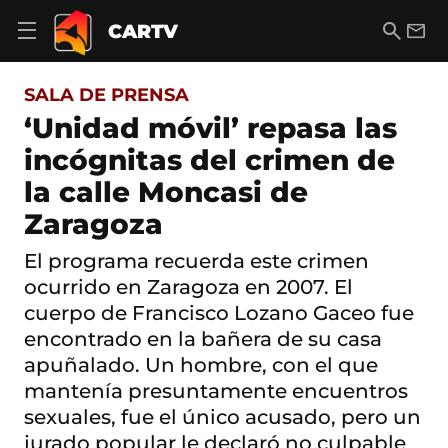
S
a
B
E
CARTV
A
l
u
m
b
t
s
a
r
o
c
i
i
SALA DE PRENSA
a
a
l
r
c
r
‘Unidad móvil’ repasa las
m
o
e
incógnitas del crimen de
n
n
t
ú
la calle Moncasi de
e
d
n
Zaragoza
e
i
n
d
a
El programa recuerda este crimen
o
v
ocurrido en Zaragoza en 2007. El
e
g
cuerpo de Francisco Lozano Gaceo fue
a
encontrado en la bañera de su casa
c
apuñalado. Un hombre, con el que
i
ó
mantenía presuntamente encuentros
n
sexuales, fue el único acusado, pero un
jurado popular le declaró no culpable