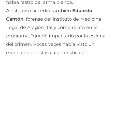
n
e
e
e
n
había rastro del arma blanca.
u
n
v
n
a
n
u
a
u
n
A este piso accedió también
Eduardo
a
n
v
n
u
Cantón,
forense del Instituto de Medicina
n
a
e
a
e
u
n
n
n
v
Legal de Aragón.
Tal y como relata en el
e
u
t
u
a
v
e
a
e
v
programa, “quedé impactado por la escena
a
v
n
v
e
del crimen. Pocas veces había visto un
v
a
a
a
n
e
v
)
v
t
escenario de estas características”.
n
e
e
a
t
n
n
n
a
t
t
a
n
a
a
)
a
n
n
)
a
a
)
)