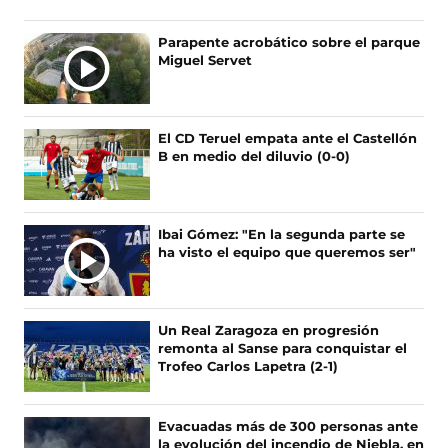
e
e
e
e
n
n
n
n
Parapente acrobático sobre el parque
o
o
o
o
Miguel Servet
s
s
s
s
e
e
e
e
n
n
n
n
F
X
I
T
El CD Teruel empata ante el Castellón
a
(
n
i
B en medio del diluvio (0-0)
c
s
s
k
e
e
t
T
b
a
a
o
o
b
g
k
Ibai Gómez: "En la segunda parte se
o
r
r
(
ha visto el equipo que queremos ser"
k
e
a
s
(
e
m
e
s
n
(
a
e
u
s
b
Un Real Zaragoza en progresión
a
n
e
r
remonta al Sanse para conquistar el
b
a
a
e
Trofeo Carlos Lapetra (2-1)
r
n
b
e
e
u
r
n
e
e
e
u
Evacuadas más de 300 personas ante
n
v
e
n
la evolución del incendio de Niebla, en