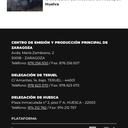
u
a
n
a
Huelva
n
v
u
n
a
e
n
u
n
n
a
e
u
t
n
v
e
a
u
a
v
n
e
v
a
a
v
e
CENTRO DE EMISIÓN Y PRODUCCIÓN PRINCIPAL DE
v
)
a
n
ZARAGOZA
e
v
t
Avda. María Zambrano, 2
n
e
a
50018 - ZARAGOZA
t
n
n
Teléfono:
876 256 500
/ Fax: 876 256 507
a
t
a
n
a
)
DELEGACIÓN DE TERUEL
a
n
C/ Amantes, 14, bajo. TERUEL - 44001
)
a
Teléfono:
978 623 070
/ Fax: 978 623 072
)
DELEGACIÓN DE HUESCA
Plaza Inmaculada nº 2, piso 1º A. HUESCA - 22003
Teléfono:
974 212 762
/ Fax: 974 212 757
PLATAFORMA