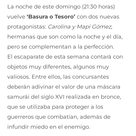
r
r
r
r
r
La noche de este domingo (21:30 horas)
e
p
p
p
p
vuelve
‘Basura o Tesoro’
con dos nuevas
n
o
o
o
o
F
r
r
r
r
protagonistas:
Carolina y Mapi Gómez,
a
W
X
T
E
c
h
(
e
m
hermanas que son como la noche y el día,
e
a
s
l
a
b
t
e
e
i
pero se complementan a la perfección.
o
s
a
g
l
El escaparate de esta semana contará con
o
A
b
r
(
k
p
r
a
s
objetos muy diferentes, algunos muy
(
p
e
m
e
s
(
e
(
a
valiosos. Entre ellos, las concursantes
e
s
n
s
b
a
e
u
e
r
deberán adivinar el valor de una máscara
b
a
n
a
e
samurái del siglo XVI realizada en bronce,
r
b
a
b
e
e
r
n
r
n
que se utilizaba para proteger a los
e
e
u
e
u
n
e
e
e
n
guerreros que combatían, además de
u
n
v
n
a
n
u
a
u
n
infundir miedo en el enemigo.
a
n
v
n
u