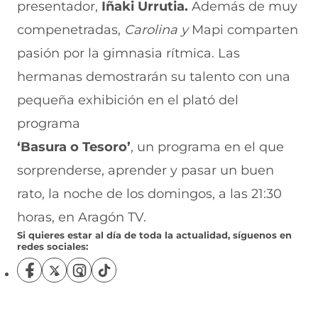
presentador,
Iñaki Urrutia.
Además de muy
compenetradas,
Carolina y
Mapi comparten
pasión por la gimnasia rítmica. Las
hermanas demostrarán su talento con una
pequeña exhibición en el plató del
programa
‘Basura o Tesoro’
, un programa en el que
sorprenderse, aprender y pasar un buen
rato, la noche de los domingos, a las 21:30
horas, en Aragón TV.
Si quieres estar al día de toda la actualidad, síguenos en
redes sociales:
S
S
S
S
í
í
í
í
g
g
g
g
u
u
u
u