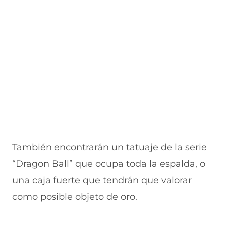
n
a
e
a
e
u
n
n
n
v
e
u
t
u
a
v
e
a
e
v
a
v
n
v
e
v
a
a
a
n
e
v
)
v
t
n
e
e
a
t
n
n
n
a
t
t
a
n
a
a
)
a
n
n
)
a
a
)
)
También encontrarán un tatuaje de la serie
“Dragon Ball” que ocupa toda la espalda, o
una caja fuerte que tendrán que valorar
como posible objeto de oro.