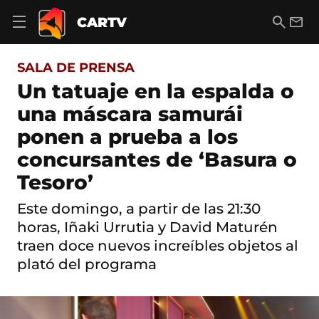
S
a
B
E
CARTV
A
l
u
m
b
t
s
a
r
o
c
i
i
SALA DE PRENSA
a
a
l
r
c
r
Un tatuaje en la espalda o
m
o
e
una máscara samurái
n
n
t
ú
ponen a prueba a los
e
d
n
concursantes de ‘Basura o
e
i
n
d
Tesoro’
a
o
v
Este domingo, a partir de las 21:30
e
g
horas, Iñaki Urrutia y David Maturén
a
traen doce nuevos increíbles objetos al
c
i
plató del programa
ó
n