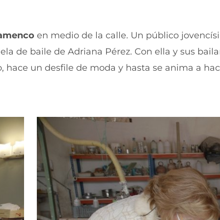
a
n
n
a
u
n
flamenco
en medio de la calle. Un público jovencí
e
u
v
e
ela de baile de Adriana Pérez. Con ella y sus baila
a
v
v
a
o, hace un desfile de moda y hasta se anima a ha
e
v
n
e
t
n
a
t
n
a
a
n
)
a
)