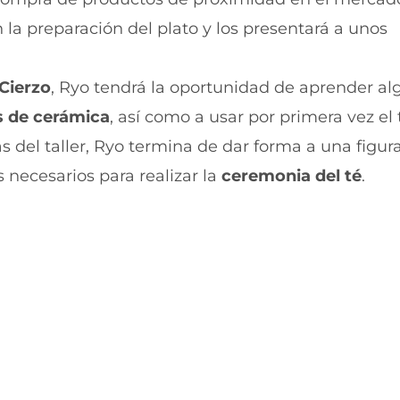
t
t
i
i
 la preparación del plato y los presentará a unos
r
r
e
p
n
o
Cierzo
, Ryo tendrá la oportunidad de aprender a
F
r
a
W
s de cerámica
, así como a usar por primera vez el 
c
h
e
a
s del taller, Ryo termina de dar forma a una figu
b
t
 necesarios para realizar la
ceremonia del té
.
o
s
o
A
k
p
(
p
s
(
e
s
a
e
b
a
r
b
e
r
e
e
n
e
u
n
n
u