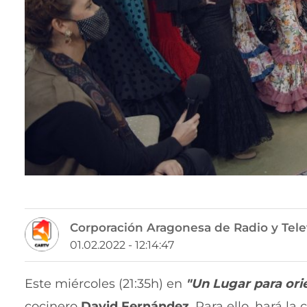
Corporación Aragonesa de Radio y Tele
01.02.2022 - 12:14:47
Este miércoles (21:35h) en
"Un Lugar para or
cocinero
David Fernández
. Para ello, hará 