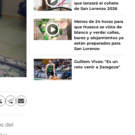
que lanzará el cohete
de San Lorenzo 2026
Menos de 24 horas para
que Huesca se vista de
blanco y verde: calles,
bares y alojamientos ya
están preparados para
San Lorenzo
Guillem Vives: "Es un
reto venir a Zaragoza"
C
C
C
o
o
o
m
m
m
p
p
p
os del
a
a
a
r
r
r
o y