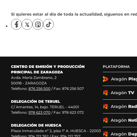
Si quieres estar al día de toda la actualidad, síguenos en red
S
S
S
S
í
í
í
í
g
g
g
g
u
u
u
u
e
e
e
e
n
n
n
n
o
o
o
o
CENTRO DE EMISIÓN Y PRODUCCIÓN
PLATAFORMA
s
s
s
s
PRINCIPAL DE ZARAGOZA
e
e
e
e
Avda. María Zambrano, 2
n
n
n
n
Aragón
Pla
50018 - ZARAGOZA
F
X
I
T
Teléfono:
876 256 500
/ Fax: 876 256 507
a
(
n
i
Aragón
TV
c
s
s
k
DELEGACIÓN DE TERUEL
e
e
t
T
Aragón
Rad
C/ Amantes, 14, bajo. TERUEL - 44001
b
a
a
o
Teléfono:
978 623 070
/ Fax: 978 623 072
o
b
g
k
o
r
r
(
Aragón
Not
k
e
a
s
DELEGACIÓN DE HUESCA
Plaza Inmaculada nº 2, piso 1º A. HUESCA - 22003
(
e
m
e
Aragón
Dep
Teléfono:
974 212 762
/ Fax: 974 212 757