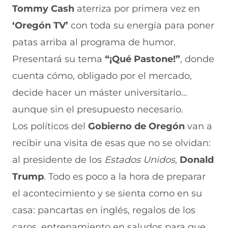
Tommy Cash
aterriza por primera vez en
n
o
o
o
o
F
r
r
r
r
‘Oregón TV’
con toda su energía para poner
a
W
X
T
E
c
h
(
e
m
patas arriba al programa de humor.
e
a
s
l
a
b
t
e
e
i
Presentará su tema
“¡Qué Pastone!”
, donde
o
s
a
g
l
cuenta cómo, obligado por el mercado,
o
A
b
r
(
k
p
r
a
s
decide
hacer un máster universitario…
(
p
e
m
e
s
(
e
(
a
aunque sin el presupuesto necesario.
e
s
n
s
b
a
e
u
e
r
Los políticos del
Gobierno de Oregón
van a
b
a
n
a
e
recibir una visita de esas que no se olvidan:
r
b
a
b
e
e
r
n
r
n
al presidente de los
Estados Unidos,
Donald
e
e
u
e
u
n
e
e
e
n
Trump
. Todo es poco a la hora de preparar
u
n
v
n
a
n
u
a
u
n
el acontecimiento y se sienta como en su
a
n
v
n
u
casa: pancartas en inglés, regalos de los
n
a
e
a
e
u
n
n
n
v
caros, entrenamiento en saludos para que