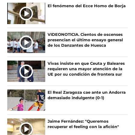
n
n
n
n
El fenómeno del Ecce Homo de Borja
o
o
o
o
s
s
s
s
e
e
e
e
n
n
n
n
F
X
I
T
VIDEONOTICIA. Cientos de oscenses
a
(
n
i
presencian el último ensayo general
c
s
s
k
de los Danzantes de Huesca
e
e
t
T
b
a
a
o
o
b
g
k
Vivas insiste en que Ceuta y Baleares
o
r
r
(
requieren una mayor atención de la
k
e
a
s
UE por su condición de frontera sur
(
e
m
e
s
n
(
a
e
u
s
b
El Real Zaragoza cae ante un Andorra
a
n
e
r
demasiado indulgente (0-1)
b
a
a
e
r
n
b
e
e
u
r
n
e
e
e
u
Jaime Fernández: "Queremos
n
v
e
n
recuperar el feeling con la afición"
u
a
n
a