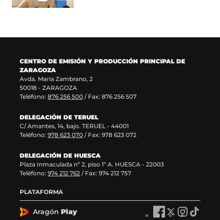
n
v
u
n
a
e
n
u
n
n
a
e
u
t
n
v
e
a
u
a
v
n
e
v
a
a
v
e
CENTRO DE EMISIÓN Y PRODUCCIÓN PRINCIPAL DE
v
)
a
n
ZARAGOZA
e
v
t
Avda. María Zambrano, 2
n
e
a
50018 - ZARAGOZA
t
n
n
Teléfono:
876 256 500
/ Fax: 876 256 507
a
t
a
n
a
)
DELEGACIÓN DE TERUEL
a
n
C/ Amantes, 14, bajo. TERUEL - 44001
)
a
Teléfono:
978 623 070
/ Fax: 978 623 072
)
DELEGACIÓN DE HUESCA
Plaza Inmaculada nº 2, piso 1º A. HUESCA - 22003
Teléfono:
974 212 762
/ Fax: 974 212 757
PLATAFORMA
Aragón
Play
A
A
A
A