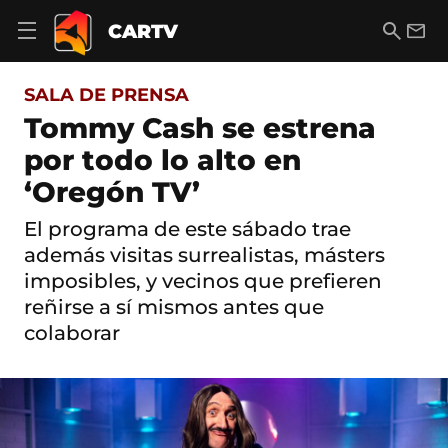
S
a
B
E
CARTV
A
l
u
m
b
t
s
a
r
o
c
i
i
SALA DE PRENSA
a
a
l
r
c
r
Tommy Cash se estrena
m
o
e
por todo lo alto en
n
n
t
ú
‘Oregón TV’
e
d
n
e
i
El programa de este sábado trae
n
d
además visitas surrealistas, másters
a
o
v
imposibles, y vecinos que prefieren
e
reñirse a sí mismos antes que
g
a
colaborar
c
i
ó
n