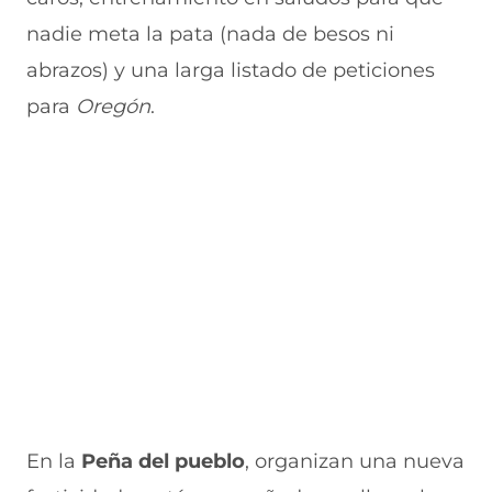
e
u
t
u
a
v
e
a
e
v
nadie meta la pata (nada de besos ni
a
v
n
v
e
abrazos) y una larga listado de peticiones
v
a
a
a
n
e
v
)
v
t
para
Oregón
.
n
e
e
a
t
n
n
n
a
t
t
a
n
a
a
)
a
n
n
)
a
a
)
)
En la
Peña del pueblo
, organizan una nueva