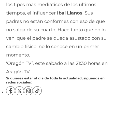
los tipos más mediáticos de los últimos
tiempos, el influencer
Ibai Llanos
. Sus
padres no están conformes con eso de que
no salga de su cuarto. Hace tanto que no lo
ven, que el padre se queda asustado con su
cambio físico, no lo conoce en un primer
momento.
‘Oregón TV’, este sábado a las 21:30 horas en
Aragón TV.
Si quieres estar al día de toda la actualidad, síguenos en
redes sociales:
S
S
S
S
í
í
í
í
g
g
g
g
u
u
u
u
e
e
e
e