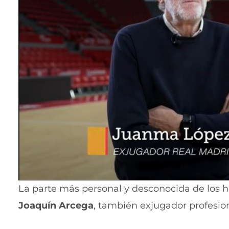
La parte más personal y desconocida de los
Joaquín Arcega
, también exjugador profesion