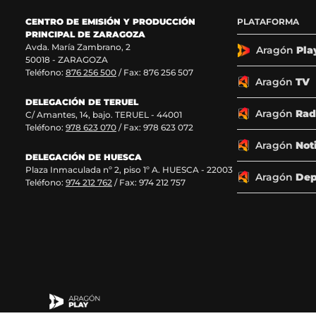
o
o
o
o
CENTRO DE EMISIÓN Y PRODUCCIÓN
PLATAFORMA
s
s
s
s
PRINCIPAL DE ZARAGOZA
e
e
e
e
Avda. María Zambrano, 2
n
n
n
n
Aragón
Pla
50018 - ZARAGOZA
F
X
I
T
Teléfono:
876 256 500
/ Fax: 876 256 507
a
(
n
i
Aragón
TV
c
s
s
k
DELEGACIÓN DE TERUEL
e
e
t
T
Aragón
Rad
C/ Amantes, 14, bajo. TERUEL - 44001
b
a
a
o
Teléfono:
978 623 070
/ Fax: 978 623 072
o
b
g
k
o
r
r
(
Aragón
Not
k
e
a
s
DELEGACIÓN DE HUESCA
Plaza Inmaculada nº 2, piso 1º A. HUESCA - 22003
(
e
m
e
Aragón
Dep
Teléfono:
974 212 762
/ Fax: 974 212 757
s
n
(
a
e
u
s
b
a
n
e
r
b
a
a
e
r
n
b
e
e
u
r
n
e
e
e
u
n
v
e
n
u
a
n
a
n
v
u
n