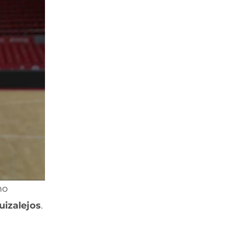
no
uizalejos
.