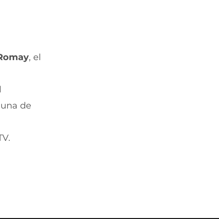
 Romay
, el
l
 una de
TV.