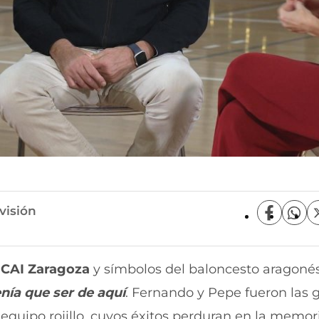
visión
C
C
o
o
m
m
p
p
l
CAI Zaragoza
y símbolos del baloncesto aragonés
a
a
r
r
nía que ser de aquí
. Fernando y Pepe fueron las 
t
t
i
i
o equipo rojillo, cuyos éxitos perduran en la memor