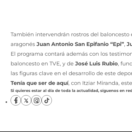
También intervendrán rostros del baloncesto
aragonés
Juan Antonio San Epifanio “Epi”
,
J
El programa contará además con los testimo
baloncesto en TVE, y de
José Luis Rubio
, fun
las figuras clave en el desarrollo de este dep
Tenía que ser de aquí
, con Itziar Miranda, est
Si quieres estar al día de toda la actualidad, síguenos en red
S
S
S
S
í
í
í
í
g
g
g
g
u
u
u
u
e
e
e
e
n
n
n
n