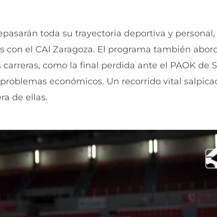
u
n
e
u
v
e
epasarán toda su trayectoria deportiva y personal
a
v
v
a
s con el CAI Zaragoza. El programa también abor
e
v
n
e
 carreras, como la final perdida ante el PAOK de 
t
n
r problemas económicos. Un recorrido vital salpic
a
t
n
a
a de ellas.
a
n
)
a
)