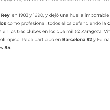
r
r
e
p
n
o
 Rey
, en 1983 y 1990, y dejó una huella imborrable
F
r
a
W
dos
como profesional, todos ellos defendiendo la
c
c
h
e
a
 en los tres clubes en los que militó: Zaragoza, Vit
b
t
olímpico: Pepe participó en
Barcelona 92
y Ferna
o
s
o
A
es 84
.
k
p
(
p
s
(
e
s
a
e
b
a
r
b
e
r
e
e
n
e
u
n
n
u
a
n
n
a