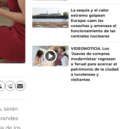
La sequía y el calor
extremo golpean
Europa: caen las
cosechas y amenaza el
funcionamiento de las
centrales nucleares
VIDEONOTICIA. Los
'Jueves de compras
modernistas' regresan
a Teruel para acercar el
patrimonio de la ciudad
a turolenses y
visitantes
C
C
C
o
o
o
m
m
m
p
p
p
, serán
a
a
a
r
r
r
grandes
t
t
t
i
i
i
ia de los