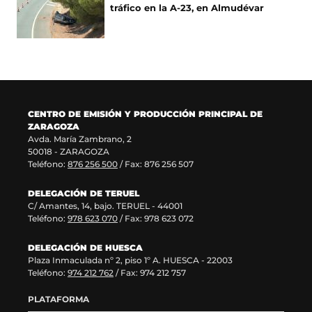
n
v
e
n
tráfico en la A-23, en Almudévar
u
a
n
a
n
v
u
n
a
e
n
u
n
n
a
e
u
t
n
v
e
a
u
a
v
n
e
v
a
a
v
e
CENTRO DE EMISIÓN Y PRODUCCIÓN PRINCIPAL DE
v
)
a
n
ZARAGOZA
e
v
t
Avda. María Zambrano, 2
n
e
a
50018 - ZARAGOZA
t
n
n
Teléfono:
876 256 500
/ Fax: 876 256 507
a
t
a
n
a
)
DELEGACIÓN DE TERUEL
a
n
C/ Amantes, 14, bajo. TERUEL - 44001
)
a
Teléfono:
978 623 070
/ Fax: 978 623 072
)
DELEGACIÓN DE HUESCA
Plaza Inmaculada nº 2, piso 1º A. HUESCA - 22003
Teléfono:
974 212 762
/ Fax: 974 212 757
PLATAFORMA