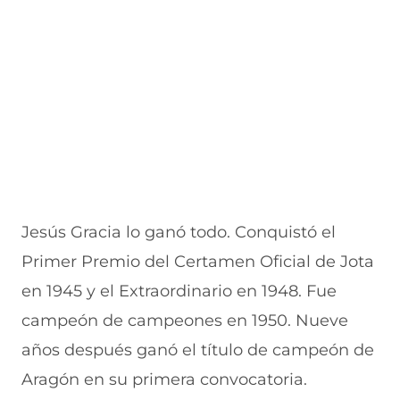
n
a
e
a
e
u
n
n
n
v
e
u
t
u
a
v
e
a
e
v
a
v
n
v
e
v
a
a
a
n
e
v
)
v
t
n
e
e
a
t
n
n
n
a
t
t
a
n
a
a
)
a
n
n
)
a
a
)
)
Jesús Gracia lo ganó todo. Conquistó el
Primer Premio del Certamen Oficial de Jota
en 1945 y el Extraordinario en 1948. Fue
campeón de campeones en 1950. Nueve
años después ganó el título de campeón de
Aragón en su primera convocatoria.