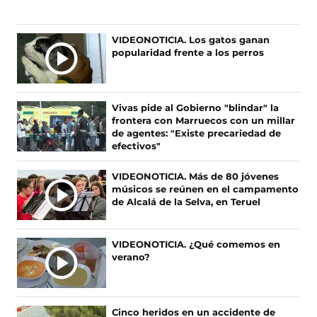
u
u
u
u
e
e
e
e
n
n
n
n
VIDEONOTICIA. Los gatos ganan
o
o
o
o
popularidad frente a los perros
s
s
s
s
e
e
e
e
n
n
n
n
F
X
I
T
Vivas pide al Gobierno "blindar" la
a
(
n
i
frontera con Marruecos con un millar
c
s
s
k
de agentes: "Existe precariedad de
e
e
t
T
efectivos"
b
a
a
o
o
b
g
k
VIDEONOTICIA. Más de 80 jóvenes
o
r
r
(
músicos se reúnen en el campamento
k
e
a
s
de Alcalá de la Selva, en Teruel
(
e
m
e
s
n
(
a
e
u
s
b
VIDEONOTICIA. ¿Qué comemos en
a
n
e
r
verano?
b
a
a
e
r
n
b
e
e
u
r
n
e
e
e
u
Cinco heridos en un accidente de