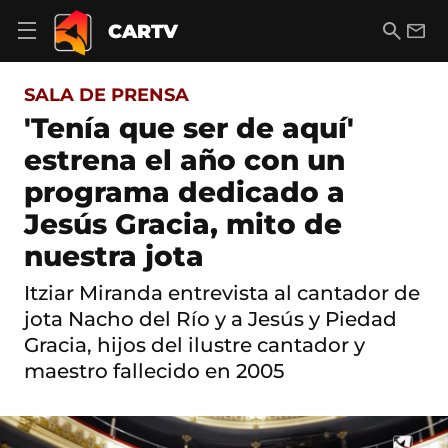
S
a
B
E
CARTV
A
l
u
m
b
t
s
a
r
o
c
i
i
SALA DE PRENSA
a
a
l
r
c
r
'Tenía que ser de aquí'
m
o
e
estrena el año con un
n
n
t
ú
programa dedicado a
e
d
n
Jesús Gracia, mito de
e
i
n
d
nuestra jota
a
o
v
Itziar Miranda entrevista al cantador de
e
g
jota Nacho del Río y a Jesús y Piedad
a
Gracia, hijos del ilustre cantador y
c
i
maestro fallecido en 2005
ó
n