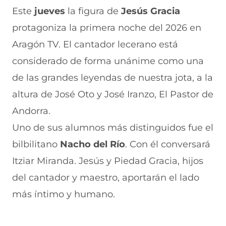
r
r
r
r
r
Este
jueves
la figura de
Jesús Gracia
e
p
p
p
p
protagoniza la primera noche del 2026 en
n
o
o
o
o
F
r
r
r
r
Aragón TV. El cantador lecerano está
a
W
X
T
E
c
h
(
e
m
considerado de forma unánime como una
e
a
s
l
a
b
t
e
e
i
de las grandes leyendas de nuestra jota, a la
o
s
a
g
l
altura de José Oto y José Iranzo, El Pastor de
o
A
b
r
(
k
p
r
a
s
Andorra.
(
p
e
m
e
s
(
e
(
a
Uno de sus alumnos más distinguidos fue el
e
s
n
s
b
a
e
u
e
r
bilbilitano
Nacho del Río
. Con él conversará
b
a
n
a
e
Itziar Miranda. Jesús y Piedad Gracia, hijos
r
b
a
b
e
e
r
n
r
n
del cantador y maestro, aportarán el lado
e
e
u
e
u
n
e
e
e
n
más íntimo y humano.
u
n
v
n
a
n
u
a
u
n
a
n
v
n
u