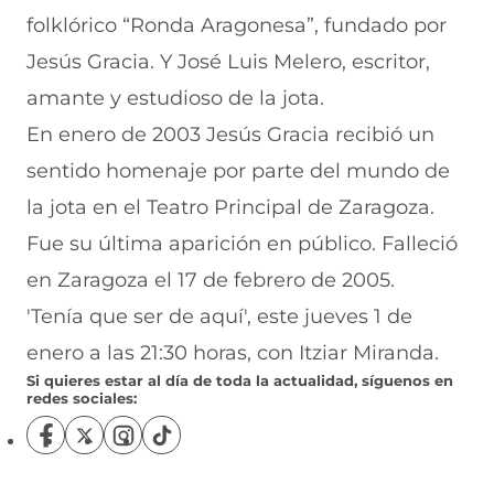
folklórico “Ronda Aragonesa”, fundado por
Jesús Gracia. Y José Luis Melero, escritor,
amante y estudioso de la jota.
En enero de 2003 Jesús Gracia recibió un
sentido homenaje por parte del mundo de
la jota en el Teatro Principal de Zaragoza.
Fue su última aparición en público. Falleció
en Zaragoza el 17 de febrero de 2005.
'Tenía que ser de aquí', este jueves 1 de
enero a las 21:30 horas, con Itziar Miranda.
Si quieres estar al día de toda la actualidad, síguenos en
redes sociales:
S
S
S
S
í
í
í
í
g
g
g
g