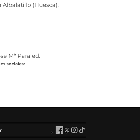
Albalatillo (Huesca).
osé Mª Paraled.
es sociales:
y
A
A
A
A
r
r
r
r