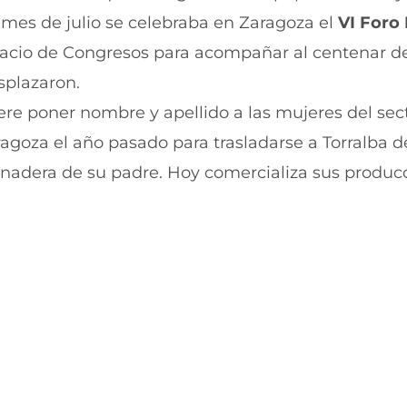
r
r
mes de julio se celebraba en Zaragoza el
VI Foro
t
t
i
i
lacio de Congresos para acompañar al centenar d
r
r
esplazaron.
e
p
n
o
ere poner nombre y apellido a las mujeres del sec
F
r
a
W
agoza el año pasado para trasladarse a Torralba d
c
h
e
a
 ganadera de su padre. Hoy comercializa sus produc
b
t
o
s
o
A
k
p
(
p
s
(
e
s
a
e
b
a
r
b
e
r
e
e
n
e