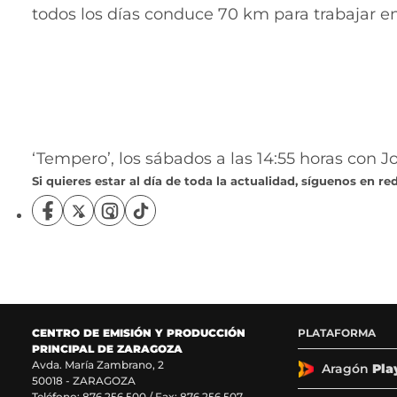
todos los días conduce 70 km para trabajar en 
‘Tempero’, los sábados a las 14:55 horas con J
Si quieres estar al día de toda la actualidad, síguenos en red
S
S
S
S
í
í
í
í
g
g
g
g
u
u
u
u
e
e
e
e
n
n
n
n
o
o
o
o
CENTRO DE EMISIÓN Y PRODUCCIÓN
PLATAFORMA
s
s
s
s
PRINCIPAL DE ZARAGOZA
e
e
e
e
Avda. María Zambrano, 2
n
n
n
n
Aragón
Pla
50018 - ZARAGOZA
F
X
I
T
Teléfono:
876 256 500
/ Fax: 876 256 507