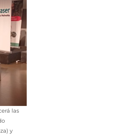
erá las
do
za) y