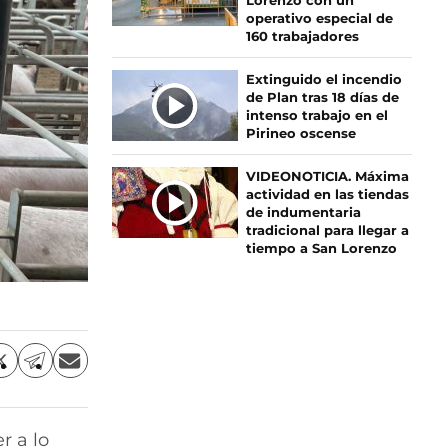
Lorenzo con un
operativo especial de
160 trabajadores
Extinguido el incendio
de Plan tras 18 días de
intenso trabajo en el
Pirineo oscense
VIDEONOTICIA. Máxima
actividad en las tiendas
de indumentaria
tradicional para llegar a
tiempo a San Lorenzo
C
C
C
o
o
o
m
m
m
p
p
p
r a lo
a
a
a