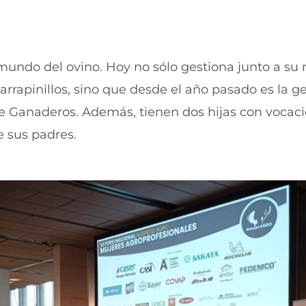
u
n
n
u
a
n
n
a
u
n
undo del ovino. Hoy no sólo gestiona junto a su
e
u
v
e
rrapinillos, sino que desde el año pasado es la g
a
v
v
a
de Ganaderos. Además, tienen dos hijas con vocaci
e
v
n
e
e sus padres.
t
n
a
t
n
a
a
n
)
a
)