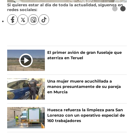
Si quieres estar al día de toda la actualidad, síguenos en
redes sociales:
S
S
S
S
í
í
í
í
g
g
g
g
u
u
u
u
e
e
e
e
n
n
n
n
El primer avión de gran fuselaje que
o
o
o
o
aterriza en Teruel
s
s
s
s
e
e
e
e
n
n
n
n
F
X
I
T
Una mujer muere acuchillada a
a
(
n
i
manos presuntamente de su pareja
c
s
s
k
en Murcia
e
e
t
T
b
a
a
o
o
b
g
k
Huesca refuerza la limpieza para San
o
r
r
(
Lorenzo con un operativo especial de
k
e
a
s
160 trabajadores
(
e
m
e
s
n
(
a