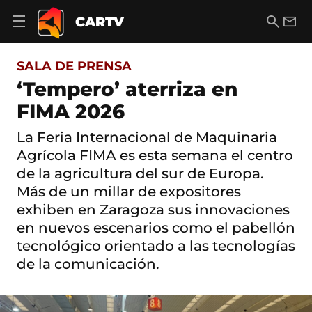
S
a
B
E
CARTV
A
l
u
m
b
t
s
a
r
o
c
i
i
SALA DE PRENSA
a
a
l
r
c
r
‘Tempero’ aterriza en
m
o
e
FIMA 2026
n
n
t
ú
e
La Feria Internacional de Maquinaria
d
n
e
Agrícola FIMA es esta semana el centro
i
n
d
de la agricultura del sur de Europa.
a
o
Más de un millar de expositores
v
e
exhiben en Zaragoza sus innovaciones
g
en nuevos escenarios como el pabellón
a
c
tecnológico orientado a las tecnologías
i
de la comunicación.
ó
n