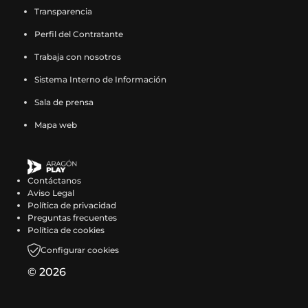
o
n
e
b
n
e
g
n
e
k
n
e
o
c
b
c
g
c
k
c
Transparencia
o
F
p
r
X
p
r
I
p
(
T
p
o
i
r
i
r
i
(
i
k
a
o
e
(
o
a
n
o
s
i
o
Perfil del Contratante
k
a
e
a
a
a
s
a
(
c
r
e
s
r
m
s
r
e
k
r
(
s
e
s
m
s
e
s
s
e
t
n
e
t
(
t
t
a
t
t
Trabaja con nosotros
s
e
n
e
(
e
a
e
e
b
e
u
a
e
s
a
e
b
o
e
e
n
u
n
s
n
b
n
a
o
e
n
b
e
e
g
e
r
k
e
Sistema Interno de Información
a
F
n
X
e
I
r
T
b
o
n
a
r
n
a
r
n
e
(
n
b
a
a
(
a
n
e
i
Sala de prensa
r
k
F
n
e
X
b
a
I
e
s
T
r
c
n
s
b
s
e
k
e
(
a
u
e
(
r
m
n
n
e
i
e
e
u
e
r
t
n
t
Mapa web
e
s
c
e
n
s
e
(
s
u
a
k
e
b
e
a
e
a
u
o
n
e
e
v
u
e
e
s
t
n
b
t
n
o
v
b
e
g
n
k
u
a
b
a
n
a
n
e
a
a
r
o
u
o
a
r
n
r
a
(
n
b
o
v
a
b
u
a
g
n
e
k
n
k
v
e
u
a
n
s
a
r
o
e
n
r
n
b
r
u
e
(
Contáctanos
a
(
e
e
n
m
u
e
n
e
k
n
u
e
a
r
a
e
n
s
Aviso Legal
n
s
n
n
a
(
e
a
u
e
(
t
e
e
n
e
m
v
u
e
Política de privacidad
u
e
t
u
n
s
v
b
e
n
s
a
v
n
u
e
(
a
n
a
Preguntas frecuentes
e
a
a
n
u
e
a
r
v
u
e
n
a
u
e
n
s
v
a
b
Política de cookies
v
b
n
a
e
a
v
e
a
n
a
a
v
n
v
u
e
e
n
r
a
r
a
n
v
b
e
e
Configurar cookies
v
a
b
)
e
a
a
n
a
n
u
e
v
e
)
u
a
r
n
n
e
n
r
n
n
v
a
b
t
e
e
e
e
e
v
e
t
u
© 2026
n
u
e
t
u
e
n
r
a
v
n
n
n
v
e
e
a
n
t
e
e
a
e
n
u
e
n
a
u
t
u
a
n
n
n
a
a
v
n
n
v
t
e
e
a
v
n
a
n
v
t
u
a
n