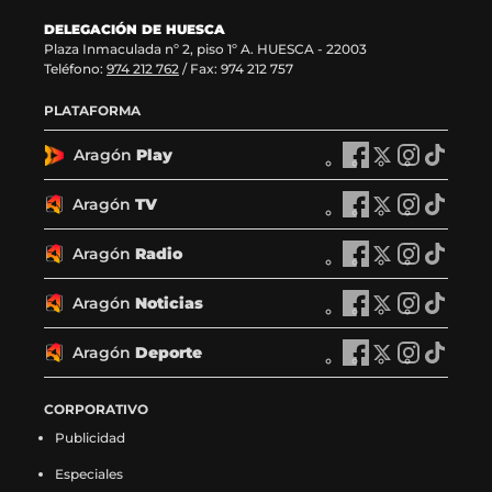
DELEGACIÓN DE HUESCA
Plaza Inmaculada nº 2, piso 1º A. HUESCA - 22003
Teléfono:
974 212 762
/ Fax: 974 212 757
PLATAFORMA
Aragón
Play
A
A
A
A
r
r
r
r
a
a
a
a
Aragón
TV
A
A
A
A
g
g
g
g
r
r
r
r
ó
ó
ó
ó
a
a
a
a
Aragón
Radio
n
A
n
A
n
A
n
A
g
g
g
g
P
r
P
r
P
r
P
r
ó
ó
ó
ó
l
a
l
a
l
a
l
a
Aragón
Noticias
n
A
n
A
n
A
n
A
a
g
a
g
a
g
a
g
T
r
T
r
T
r
T
r
y
ó
y
ó
y
ó
y
ó
V
a
V
a
V
a
V
a
Aragón
Deporte
e
n
A
e
n
A
e
n
A
e
n
A
e
g
e
g
e
g
e
g
n
R
r
n
R
r
n
R
r
n
R
r
n
ó
n
ó
n
ó
n
ó
F
a
a
X
a
a
I
a
a
T
a
a
CORPORATIVO
F
n
X
n
I
n
T
n
a
d
g
(
d
g
n
d
g
i
d
g
a
N
(
N
n
N
i
N
Publicidad
c
i
ó
s
i
ó
s
i
ó
k
i
ó
c
o
s
o
s
o
k
o
e
o
n
e
o
n
t
o
n
t
o
n
e
t
e
t
t
t
t
t
Especiales
b
e
D
a
e
D
a
e
D
o
e
D
b
i
a
i
a
i
o
i