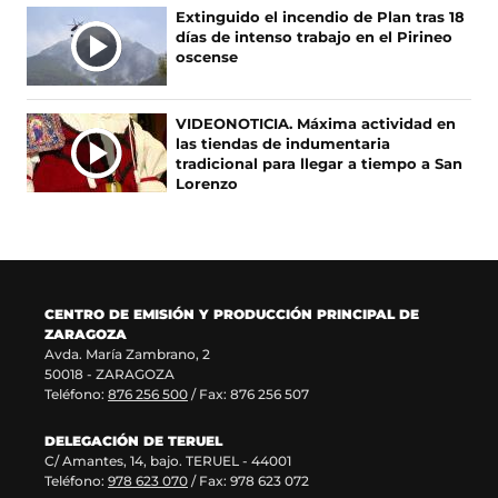
e
u
s
b
Extinguido el incendio de Plan tras 18
a
n
e
r
días de intenso trabajo en el Pirineo
b
a
a
e
oscense
r
n
b
e
e
u
r
n
e
e
e
u
VIDEONOTICIA. Máxima actividad en
n
v
e
n
las tiendas de indumentaria
u
a
n
a
tradicional para llegar a tiempo a San
n
v
u
n
Lorenzo
a
e
n
u
n
n
a
e
u
t
n
v
e
a
u
a
v
n
e
v
a
a
v
e
CENTRO DE EMISIÓN Y PRODUCCIÓN PRINCIPAL DE
v
)
a
n
ZARAGOZA
e
v
t
Avda. María Zambrano, 2
n
e
a
50018 - ZARAGOZA
t
n
n
Teléfono:
876 256 500
/ Fax: 876 256 507
a
t
a
n
a
)
DELEGACIÓN DE TERUEL
a
n
C/ Amantes, 14, bajo. TERUEL - 44001
)
a
Teléfono:
978 623 070
/ Fax: 978 623 072
)