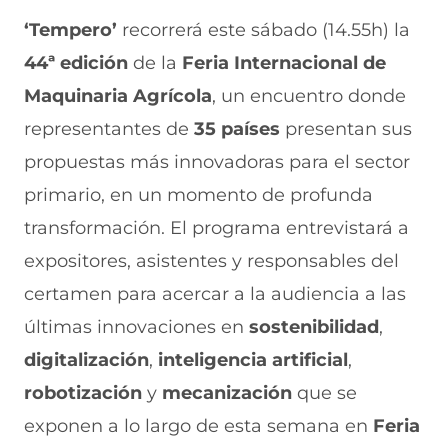
i
i
i
i
i
r
r
r
r
r
‘Tempero’
recorrerá este sábado (14.55h) la
e
p
p
p
p
44ª edición
de la
Feria Internacional de
n
o
o
o
o
F
r
r
r
r
Maquinaria Agrícola
, un encuentro donde
a
W
X
T
E
c
h
(
e
m
representantes de
35 países
presentan sus
e
a
s
l
a
b
t
e
e
i
propuestas más innovadoras para el sector
o
s
a
g
l
primario, en un momento de profunda
o
A
b
r
(
k
p
r
a
s
transformación. El programa entrevistará a
(
p
e
m
e
s
(
e
(
a
expositores, asistentes y responsables del
e
s
n
s
b
a
e
u
e
r
certamen para acercar a la audiencia a las
b
a
n
a
e
últimas innovaciones en
sostenibilidad
,
r
b
a
b
e
e
r
n
r
n
digitalización
,
inteligencia artificial
,
e
e
u
e
u
n
e
e
e
n
robotización
y
mecanización
que se
u
n
v
n
a
n
u
a
u
n
exponen a lo largo de esta semana en
Feria
a
n
v
n
u