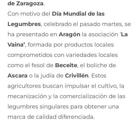
de Zaragoza
.
n
a
e
a
e
u
n
n
n
v
Con motivo del
Día Mundial de las
e
u
t
u
a
v
e
a
e
v
Legumbres
, celebrado el pasado martes, se
a
v
n
v
e
ha presentado en
v
a
a
a
n
Aragón
la asociación ‘
La
e
v
)
v
t
Vaina’
, formada por productos locales
n
e
e
a
t
n
n
n
comprometidos con variedades locales
a
t
t
a
n
a
a
)
como el fesol de
Beceite
, el boliche de
a
n
n
Ascara
o la judía de
Crivillén
. Estos
)
a
a
)
)
agricultores buscan impulsar el cultivo, la
mecanización y la comercialización de las
legumbres singulares para obtener una
marca de calidad diferenciada.