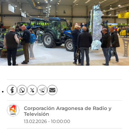
C
C
C
C
C
o
o
o
o
o
m
m
m
m
m
Corporación Aragonesa de Radio y
p
p
p
p
p
Televisión
a
a
a
a
a
r
r
r
r
r
13.02.2026 - 10:00:00
t
t
t
t
t