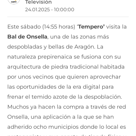
Televisión
a
a
a
a
a
r
r
r
r
r
24.01.2025 - 10:00:00
t
t
t
t
t
i
i
i
i
i
r
r
r
r
r
Este sábado (14:55 horas) ‘
Tempero’
visita la
e
p
p
p
p
Bal de Onsella
, una de las zonas más
n
o
o
o
o
F
r
r
r
r
despobladas y bellas de Aragón. La
a
W
X
T
E
c
h
(
e
m
naturaleza prepirenaica se fusiona con su
e
a
s
l
a
b
t
e
e
i
arquitectura de piedra tradicional habitada
o
s
a
g
l
por unos vecinos que quieren aprovechar
o
A
b
r
(
k
p
r
a
s
las oportunidades de la era digital para
(
p
e
m
e
s
(
e
(
a
frenar el temido azote de la despoblación.
e
s
n
s
b
a
e
u
e
r
Muchos ya hacen la compra a través de red
b
a
n
a
e
Onsella, una aplicación a la que se han
r
b
a
b
e
e
r
n
r
n
adherido ocho municipios donde lo local es
e
e
u
e
u
n
e
e
e
n