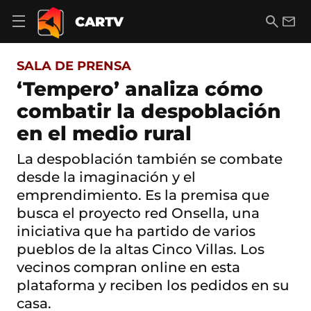
S
a
B
E
CARTV
A
l
u
m
b
t
s
a
r
o
c
i
i
SALA DE PRENSA
a
a
l
r
c
r
‘Tempero’ analiza cómo
m
o
e
combatir la despoblación
n
n
t
ú
en el medio rural
e
d
n
e
i
La despoblación también se combate
n
d
desde la imaginación y el
a
o
v
emprendimiento. Es la premisa que
e
busca el proyecto red Onsella, una
g
a
iniciativa que ha partido de varios
c
pueblos de la altas Cinco Villas. Los
i
ó
vecinos compran online en esta
n
plataforma y reciben los pedidos en su
casa.