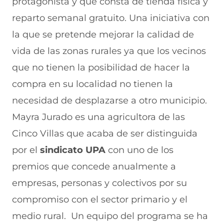
protagonista y que consta de tienda física y
u
n
v
n
a
n
u
a
u
n
reparto semanal gratuito. Una iniciativa con
a
n
v
n
u
la que se pretende mejorar la calidad de
n
a
e
a
e
u
n
n
n
v
vida de las zonas rurales ya que los vecinos
e
u
t
u
a
v
e
a
e
v
que no tienen la posibilidad de hacer la
a
v
n
v
e
compra en su localidad no tienen la
v
a
a
a
n
e
v
)
v
t
necesidad de desplazarse a otro municipio.
n
e
e
a
t
n
n
n
Mayra Jurado es una agricultora de las
a
t
t
a
n
a
a
)
Cinco Villas que acaba de ser distinguida
a
n
n
por el
sindicato UPA
con uno de los
)
a
a
)
)
premios que concede anualmente a
empresas, personas y colectivos por su
compromiso con el sector primario y el
medio rural. Un equipo del programa se ha