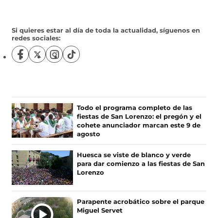
Si quieres estar al día de toda la actualidad, síguenos en
redes sociales:
S
S
S
S
í
í
í
í
g
g
g
g
u
u
u
u
e
e
e
e
n
n
n
n
Todo el programa completo de las
o
o
o
o
fiestas de San Lorenzo: el pregón y el
s
s
s
s
cohete anunciador marcan este 9 de
e
e
e
e
agosto
n
n
n
n
F
X
I
T
Huesca se viste de blanco y verde
a
(
n
i
para dar comienzo a las fiestas de San
c
s
s
k
Lorenzo
e
e
t
T
b
a
a
o
o
b
g
k
Parapente acrobático sobre el parque
o
r
r
(
Miguel Servet
k
e
a
s