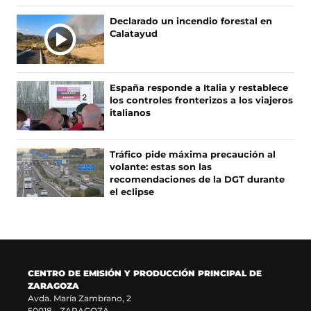
b
a
a
o
o
b
g
k
Declarado un incendio forestal en
o
r
r
(
Calatayud
k
e
a
s
(
e
m
e
s
n
(
a
e
u
s
b
España responde a Italia y restablece
a
n
e
r
los controles fronterizos a los viajeros
b
a
a
e
italianos
r
n
b
e
e
u
r
n
e
e
e
u
Tráfico pide máxima precaución al
n
v
e
n
volante: estas son las
u
a
n
a
recomendaciones de la DGT durante
n
v
u
n
el eclipse
a
e
n
u
n
n
a
e
u
t
n
v
e
a
u
a
v
n
e
v
a
a
v
e
CENTRO DE EMISIÓN Y PRODUCCIÓN PRINCIPAL DE
v
)
a
n
ZARAGOZA
e
v
t
Avda. María Zambrano, 2
n
e
a
50018 - ZARAGOZA