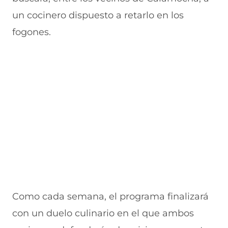
u
n
n
n
v
un cocinero dispuesto a retarlo en los
e
u
t
u
a
v
e
a
e
v
fogones.
a
v
n
v
e
v
a
a
a
n
e
v
)
v
t
n
e
e
a
t
n
n
n
a
t
t
a
n
a
a
)
a
n
n
)
a
a
)
)
Como cada semana, el programa finalizará
con un duelo culinario en el que ambos