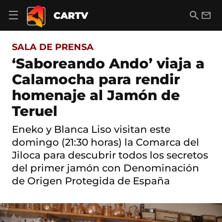
S
a
B
E
CARTV
A
l
u
m
b
t
s
a
r
o
c
i
i
SALA DE PRENSA
a
a
l
r
c
r
‘Saboreando Ando’ viaja a
m
o
e
Calamocha para rendir
n
n
t
ú
homenaje al Jamón de
e
d
n
Teruel
e
i
n
d
a
Eneko y Blanca Liso visitan este
o
v
domingo (21:30 horas) la Comarca del
e
g
Jiloca para descubrir todos los secretos
a
del primer jamón con Denominación
c
de Origen Protegida de España
i
ó
n