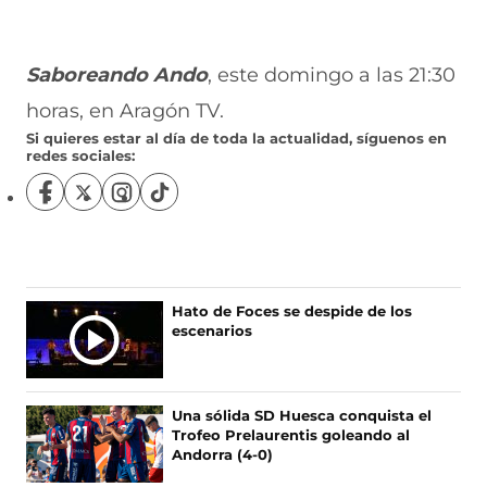
Saboreando Ando
, este domingo a las 21:30
horas, en Aragón TV.
Si quieres estar al día de toda la actualidad, síguenos en
redes sociales:
S
S
S
S
í
í
í
í
g
g
g
g
u
u
u
u
e
e
e
e
n
n
n
n
Hato de Foces se despide de los
o
o
o
o
escenarios
s
s
s
s
e
e
e
e
n
n
n
n
F
X
I
T
Una sólida SD Huesca conquista el
a
(
n
i
Trofeo Prelaurentis goleando al
c
s
s
k
Andorra (4-0)
e
e
t
T