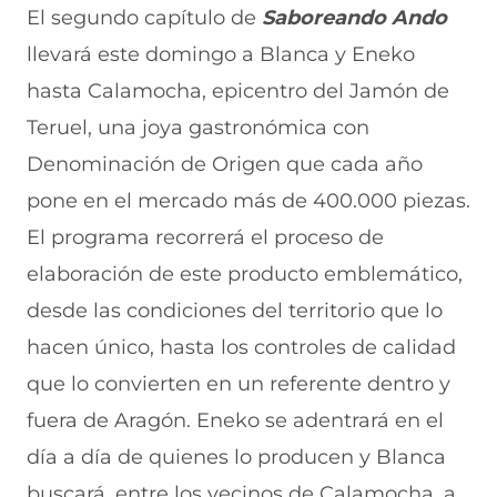
r
r
r
r
r
El segundo capítulo de
Saboreando Ando
e
p
p
p
p
llevará este domingo a Blanca y Eneko
n
o
o
o
o
F
r
r
r
r
hasta Calamocha, epicentro del Jamón de
a
W
X
T
E
c
h
(
e
m
Teruel, una joya gastronómica con
e
a
s
l
a
b
t
e
e
i
Denominación de Origen que cada año
o
s
a
g
l
pone en el mercado más de 400.000 piezas.
o
A
b
r
(
k
p
r
a
s
El programa recorrerá el proceso de
(
p
e
m
e
s
(
e
(
a
elaboración de este producto emblemático,
e
s
n
s
b
a
e
u
e
r
desde las condiciones del territorio que lo
b
a
n
a
e
hacen único, hasta los controles de calidad
r
b
a
b
e
e
r
n
r
n
que lo convierten en un referente dentro y
e
e
u
e
u
n
e
e
e
n
fuera de Aragón. Eneko se adentrará en el
u
n
v
n
a
n
u
a
u
n
día a día de quienes lo producen y Blanca
a
n
v
n
u
buscará, entre los vecinos de Calamocha, a
n
a
e
a
e