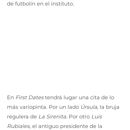
de futbolín en el instituto.
n
e
e
a
t
n
n
n
a
t
t
a
n
a
a
)
a
n
n
)
a
a
)
)
En
First Dates
tendrá lugar una cita de lo
más variopinta. Por un lado
Úrsula
, la bruja
regulera de
La Sirenita
. Por otro
Luis
Rubiales
, el antiguo presidente de la