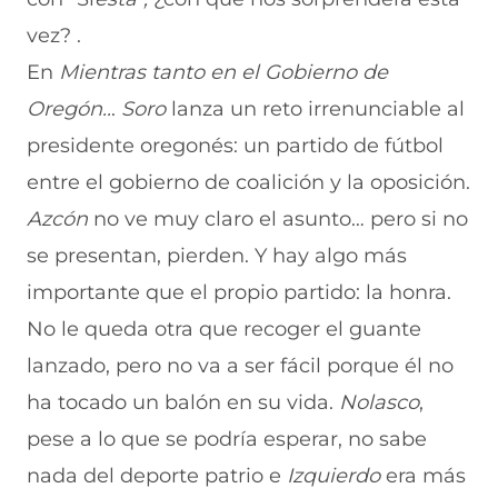
e
a
s
l
a
b
t
e
e
i
vez? .
o
s
a
g
l
En
Mientras tanto en el Gobierno de
o
A
b
r
(
k
p
r
a
s
Oregón..
.
Soro
lanza un reto irrenunciable al
(
p
e
m
e
s
(
e
(
a
presidente oregonés: un partido de fútbol
e
s
n
s
b
a
e
u
e
r
entre el gobierno de coalición y la oposición.
b
a
n
a
e
Azcón
no ve muy claro el asunto… pero si no
r
b
a
b
e
e
r
n
r
n
se presentan, pierden. Y hay algo más
e
e
u
e
u
n
e
e
e
n
importante que el propio partido: la honra.
u
n
v
n
a
n
u
a
u
n
No le queda otra que recoger el guante
a
n
v
n
u
lanzado, pero no va a ser fácil porque él no
n
a
e
a
e
u
n
n
n
v
ha tocado un balón en su vida.
Nolasco
,
e
u
t
u
a
v
e
a
e
v
pese a lo que se podría esperar, no sabe
a
v
n
v
e
nada del deporte patrio e
v
a
a
a
n
Izquierdo
era más
e
v
)
v
t