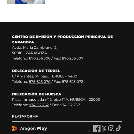
a
e
n
u
n
n
a
e
u
t
n
v
e
a
u
a
v
n
e
v
a
a
v
e
CENTRO DE EMISIÓN Y PRODUCCIÓN PRINCIPAL DE
v
)
a
n
ZARAGOZA
e
v
t
Avda. María Zambrano, 2
n
e
a
50018 - ZARAGOZA
t
n
n
Teléfono:
876 256 500
/ Fax: 876 256 507
a
t
a
n
a
)
DELEGACIÓN DE TERUEL
a
n
C/ Amantes, 14, bajo. TERUEL - 44001
)
a
Teléfono:
978 623 070
/ Fax: 978 623 072
)
DELEGACIÓN DE HUESCA
Plaza Inmaculada nº 2, piso 1º A. HUESCA - 22003
Teléfono:
974 212 762
/ Fax: 974 212 757
PLATAFORMA
Aragón
Play
A
A
A
A