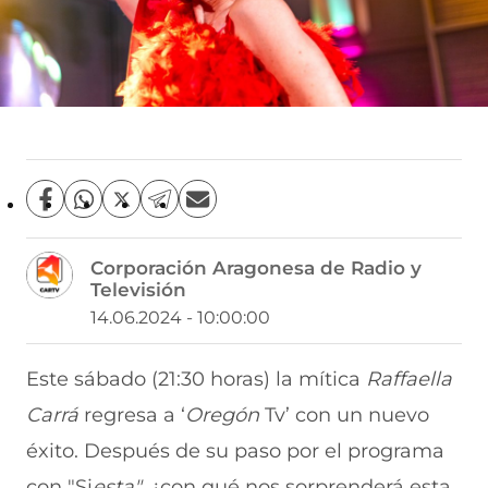
C
C
C
C
C
o
o
o
o
o
m
m
m
m
m
Corporación Aragonesa de Radio y
p
p
p
p
p
Televisión
a
a
a
a
a
r
r
r
r
r
14.06.2024 - 10:00:00
t
t
t
t
t
i
i
i
i
i
r
r
r
r
r
Este sábado (21:30 horas) la mítica
Raffaella
e
p
p
p
p
Carrá
regresa a ‘
Oregón
Tv’ con un nuevo
n
o
o
o
o
F
r
r
r
r
éxito. Después de su paso por el programa
a
W
X
T
E
c
h
(
e
m
con "Si
esta",
¿con qué nos sorprenderá esta