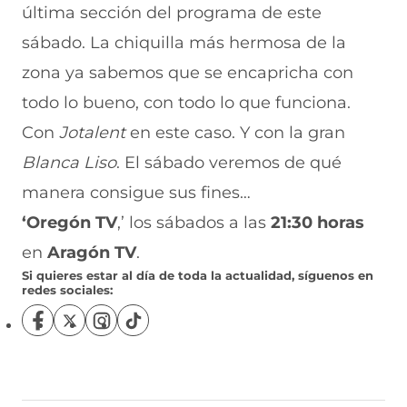
última sección del programa de este
sábado. La chiquilla más hermosa de la
zona ya sabemos que se encapricha con
todo lo bueno, con todo lo que funciona.
Con
Jotalent
en este caso. Y con la gran
Blanca
Liso
. El sábado veremos de qué
manera consigue sus fines…
‘Oregón TV
,’ los sábados a las
21:30 horas
en
Aragón TV
.
Si quieres estar al día de toda la actualidad, síguenos en
redes sociales:
S
S
S
S
í
í
í
í
g
g
g
g
u
u
u
u
e
e
e
e