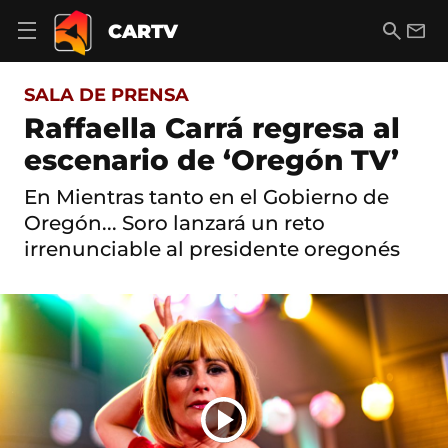
S
a
B
E
CARTV
A
l
u
m
b
t
s
a
r
o
c
i
i
SALA DE PRENSA
a
a
l
r
c
r
Raffaella Carrá regresa al
m
o
e
escenario de ‘Oregón TV’
n
n
t
ú
e
En Mientras tanto en el Gobierno de
d
n
e
Oregón... Soro lanzará un reto
i
n
d
irrenunciable al presidente oregonés
a
o
v
e
g
a
c
i
ó
n