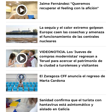
n
n
n
n
Jaime Fernández: "Queremos
o
o
o
o
recuperar el feeling con la afición"
s
s
s
s
e
e
e
e
n
n
n
n
F
X
I
T
La sequía y el calor extremo golpean
a
(
n
i
Europa: caen las cosechas y amenaza
c
s
s
k
el funcionamiento de las centrales
e
e
t
T
nucleares
b
a
a
o
o
b
g
k
VIDEONOTICIA. Los 'Jueves de
o
r
r
(
compras modernistas' regresan a
k
e
a
s
Teruel para acercar el patrimonio de
(
e
m
e
la ciudad a turolenses y visitantes
s
n
(
a
e
u
s
b
El Zaragoza CFF anuncia el regreso de
a
n
e
r
Marta Cardona
b
a
a
e
r
n
b
e
e
u
r
n
e
e
e
u
Sanidad confirma que el turista con
n
v
e
n
hantavirus está asintomático y
u
a
n
a
aislado en Galicia
n
v
u
n