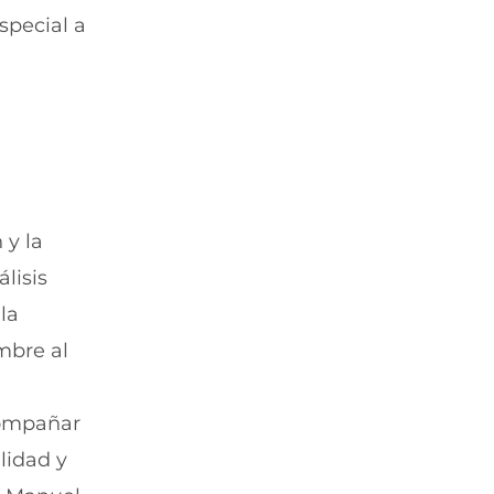
special a
 y la
lisis
 la
mbre al
compañar
lidad y