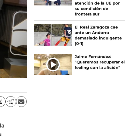
atención de la UE por
su condición de
frontera sur
El Real Zaragoza cae
ante un Andorra
demasiado indulgente
(0-1)
Jaime Fernández:
"Queremos recuperar el
feeling con la afición"
C
C
C
o
o
o
m
m
m
p
p
p
la
a
a
a
r
r
r
d
,