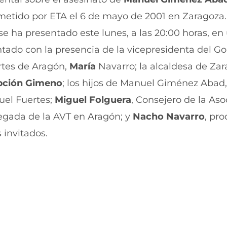
t
t
i
i
metido por ETA el 6 de mayo de 2001 en Zaragoza.
r
r
se ha presentado este lunes, a las 20:00 horas, en
e
p
n
o
ntado con la presencia de la vicepresidenta del G
F
r
a
W
rtes de Aragón,
María
Navarro; la alcaldesa de Zar
c
h
e
a
pción Gimeno
; los hijos de Manuel Giménez Abad
b
t
quel Fuertes;
Miguel Folguera
, Consejero de la Aso
o
s
o
A
legada de la AVT en Aragón; y
Nacho Navarro
, pr
k
p
(
p
 invitados.
s
(
e
s
a
e
b
a
r
b
e
r
e
e
n
e
u
n
n
u