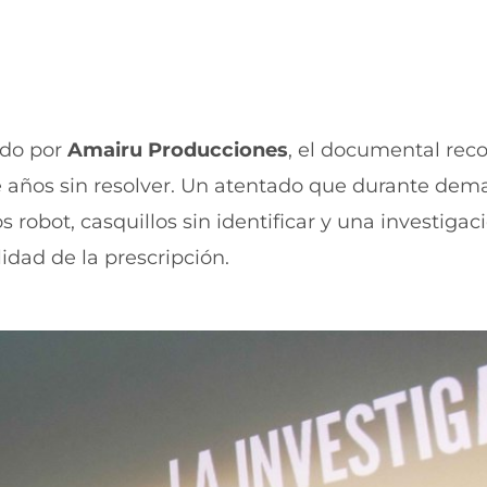
a
n
n
a
u
n
e
u
v
e
a
v
v
a
ido por
Amairu Producciones
, el documental rec
e
v
n
e
 años sin resolver. Un atentado que durante dem
t
n
robot, casquillos sin identificar y una investigac
a
t
n
a
idad de la prescripción.
a
n
)
a
)