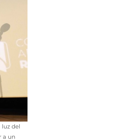
luz del
r a un