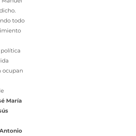
e Manuel
dicho.
ando todo
cimiento
política
vida
on ocupan
de
sé María
sús
Antonio