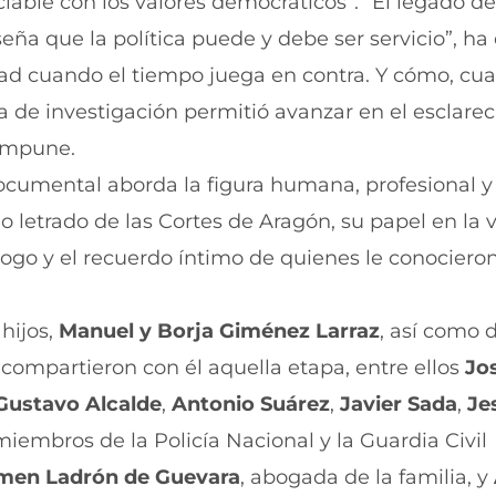
able con los valores democráticos”. “El legado d
a que la política puede y debe ser servicio”, ha 
dad cuando el tiempo juega en contra. Y cómo, cu
a de investigación permitió avanzar en el esclare
impune.
 documental aborda la figura humana, profesional y 
letrado de las Cortes de Aragón, su papel en la 
ogo y el recuerdo íntimo de quienes le conocier
hijos,
Manuel y Borja Giménez Larraz
, así como 
 compartieron con él aquella etapa, entre ellos
Jo
Gustavo Alcalde
,
Antonio Suárez
,
Javier Sada
,
Je
iembros de la Policía Nacional y la Guardia Civil
men Ladrón de Guevara
, abogada de la familia, y