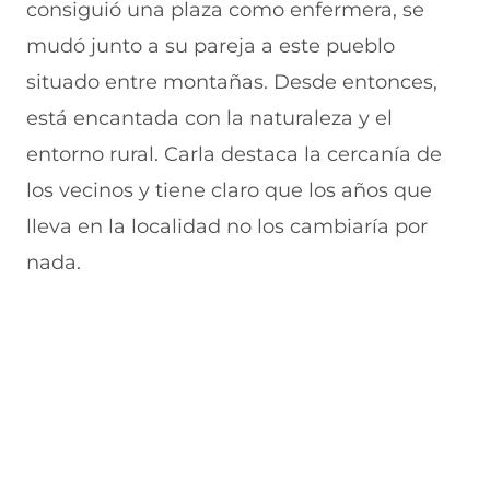
n
e
e
e
n
consiguió una plaza como enfermera, se
u
n
v
n
a
n
u
a
u
n
mudó junto a su pareja a este pueblo
a
n
v
n
u
situado entre montañas. Desde entonces,
n
a
e
a
e
u
n
n
n
v
está encantada con la naturaleza y el
e
u
t
u
a
v
e
a
e
v
entorno rural. Carla destaca la cercanía de
a
v
n
v
e
los vecinos y tiene claro que los años que
v
a
a
a
n
e
v
)
v
t
lleva en la localidad no los cambiaría por
n
e
e
a
t
n
n
n
nada.
a
t
t
a
n
a
a
)
a
n
n
)
a
a
)
)