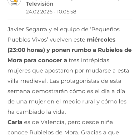
Televisión
a
a
a
a
a
r
r
r
r
r
24.02.2026 - 10:05:58
t
t
t
t
t
i
i
i
i
i
r
r
r
r
r
Javier Segarra y el equipo de ‘Pequeños
e
p
p
p
p
Pueblos Vivos’ vuelven este
miércoles
n
o
o
o
o
F
r
r
r
r
(23:00 horas) y ponen rumbo a Rubielos de
a
W
X
T
E
c
h
(
e
m
Mora para conocer a
tres intrépidas
e
a
s
l
a
b
t
e
e
i
mujeres que apostaron por mudarse a esta
o
s
a
g
l
villa medieval. Las protagonistas de esta
o
A
b
r
(
k
p
r
a
s
semana demostrarán cómo es el día a día
(
p
e
m
e
s
(
e
(
a
de una mujer en el medio rural y cómo les
e
s
n
s
b
a
e
u
e
r
ha cambiado la vida.
b
a
n
a
e
Carla
es de Valencia, pero desde niña
r
b
a
b
e
e
r
n
r
n
conoce Rubielos de Mora. Gracias a que
e
e
u
e
u