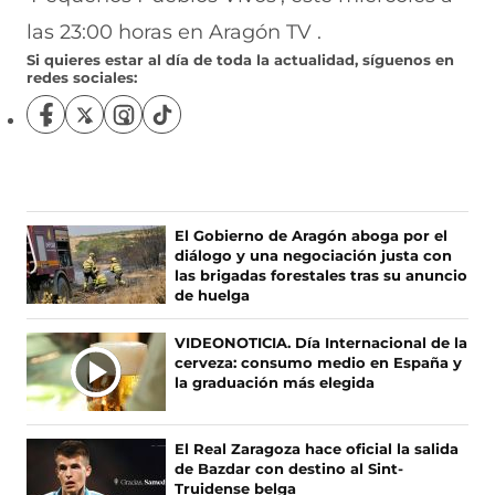
las 23:00 horas en Aragón TV .
Si quieres estar al día de toda la actualidad, síguenos en
redes sociales:
S
S
S
S
í
í
í
í
g
g
g
g
u
u
u
u
e
e
e
e
n
n
n
n
El Gobierno de Aragón aboga por el
o
o
o
o
diálogo y una negociación justa con
s
s
s
s
las brigadas forestales tras su anuncio
e
e
e
e
de huelga
n
n
n
n
F
X
I
T
VIDEONOTICIA. Día Internacional de la
a
(
n
i
cerveza: consumo medio en España y
c
s
s
k
la graduación más elegida
e
e
t
T
b
a
a
o
o
b
g
k
El Real Zaragoza hace oficial la salida
o
r
r
(
de Bazdar con destino al Sint-
k
e
a
s
Truidense belga