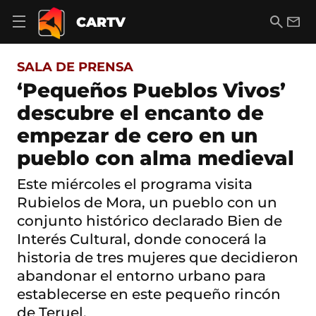
S
a
B
E
CARTV
A
l
u
m
b
t
s
a
r
o
c
i
i
SALA DE PRENSA
a
a
l
r
c
r
‘Pequeños Pueblos Vivos’
m
o
e
descubre el encanto de
n
n
t
ú
empezar de cero en un
e
d
n
pueblo con alma medieval
e
i
n
d
a
Este miércoles el programa visita
o
v
Rubielos de Mora, un pueblo con un
e
g
conjunto histórico declarado Bien de
a
Interés Cultural, donde conocerá la
c
historia de tres mujeres que decidieron
i
ó
abandonar el entorno urbano para
n
establecerse en este pequeño rincón
de Teruel.